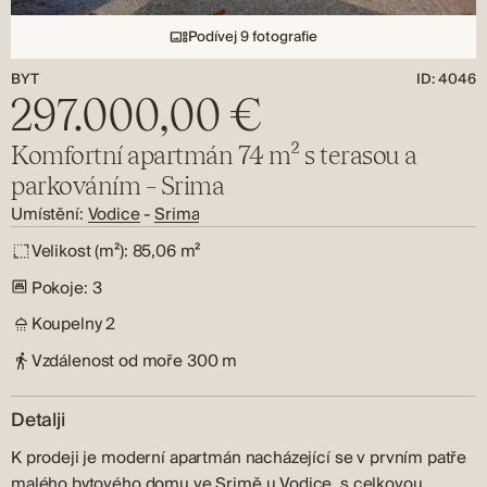
Podívej 9 fotografie
BYT
ID: 4046
297.000,00 €
Komfortní apartmán 74 m² s terasou a
parkováním – Srima
Umístění:
Vodice
-
Srima
Velikost (m²):
85,06 m²
Pokoje:
3
Koupelny
2
Vzdálenost od moře
300 m
Detalji
K prodeji je moderní apartmán nacházející se v prvním patře
malého bytového domu ve Srimě u Vodice, s celkovou