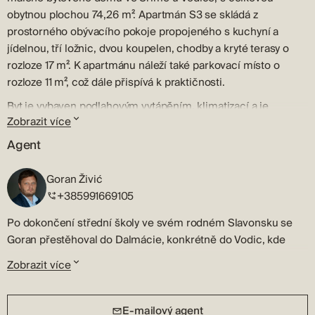
obytnou plochou 74,26 m². Apartmán S3 se skládá z
prostorného obývacího pokoje propojeného s kuchyní a
jídelnou, tří ložnic, dvou koupelen, chodby a kryté terasy o
rozloze 17 m². K apartmánu náleží také parkovací místo o
rozloze 11 m², což dále přispívá k praktičnosti.
Byt je vybaven podlahovým vytápěním, klimatizací a je
Zobrazit více
postaven z nejkvalitnějších materiálů, což zaručuje pohodlí,
kvalitu a trvanlivost.
Agent
Budova je ve výstavbě, dokončení je plánováno na jaro 2026.
Goran Živić
Vzhledem k tomu, že kupující neplatí daň z nemovitosti, je
+385991669105
vlastníkem právnická osoba a DPH je zahrnuta v ceně.
Po dokončení střední školy ve svém rodném Slavonsku se
Nachází se v Srimě, klidném dalmatském městečku, které
Goran přestěhoval do Dalmácie, konkrétně do Vodic, kde
vyzařuje středomořské kouzlo, a je v bezprostřední blízkosti
začala jeho cesta v oblasti prodeje a zprostředkování koupě a
turisticky známého města Vodice a jen pár minut jízdy od
Zobrazit více
prodeje nemovitostí – cesta, která trvá již více než 20 let.
historického Šibeniku. Blízkost krásných pláží s křišťálově
čistým mořem činí z této nemovitosti vynikající volbu jak pro
Během všech těchto let plných krásných okamžiků,
E-mailový agent
rodinný život, tak pro turistický pronájem.
spokojených klientů a vztahů s kupujícími i prodávajícími,