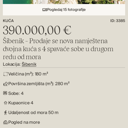
Pogledaj 15 fotografije
KUĆA
ID: 3385
390.000,00 €
Šibenik – Prodaje se nova namještena
dvojna kuća s 4 spavaće sobe u drugom
redu od mora
Lokacija:
Šibenik
Veličina (m²):
180 m²
Površina zemljišta (m²):
280 m²
Sobe:
4
Kupaonice
4
Udaljenost od mora
50 m
Pogled na more