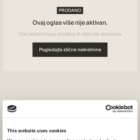
PVC
Ploča za kuhanje, hladnjak, Napa, pećnica, perilica posuđa
Parket
PRODANO
Sigurnosne značajke:
Vrsta grijanja:
Protuprovalni sustav
Klima
Ovaj oglas više nije aktivan.
Ova nekretnina je prodana ili više nije dostupna.
Pogledajte slične nekretnine
This website uses cookies