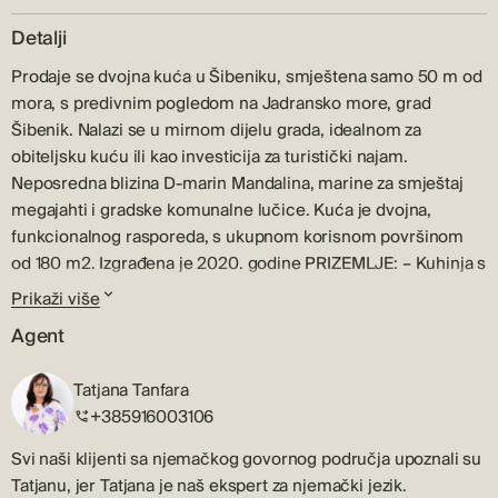
Detalji
Prodaje se dvojna kuća u Šibeniku, smještena samo 50 m od
mora, s predivnim pogledom na Jadransko more, grad
Šibenik. Nalazi se u mirnom dijelu grada, idealnom za
obiteljsku kuću ili kao investicija za turistički najam.
Neposredna blizina D-marin Mandalina, marine za smještaj
megajahti i gradske komunalne lučice. Kuća je dvojna,
funkcionalnog rasporeda, s ukupnom korisnom površinom
od 180 m2. Izgrađena je 2020. godine PRIZEMLJE: – Kuhinja s
blagovaonicom – Dnevni boravak s izlazom na prostranu
Prikaži više
terasu – Jedna spavaća soba – Dvije kupaonice – Ostava
Agent
ispod stubišta KAT: – Glavna spavaća soba s vlastitom
kupaonicom – Dvije dodatne spavaće sobe – Zajednička
Tatjana Tanfara
kupaonica s hidromasažnom kadom – Lođa s pogledom na
+385916003106
more U dvorištu je parking za više automobila OPREMA I
MATERIJALI: – Stiropor fasada – Protuprovalna vrata – Parket
Svi naši klijenti sa njemačkog govornog područja upoznali su
u svim prostorijama – Klima uređaji u svakoj prostoriji –
Tatjanu, jer Tatjana je naš ekspert za njemački jezik.