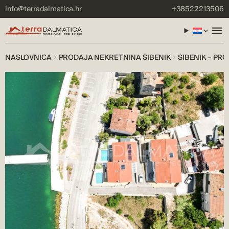
info@terradalmatica.hr
+38522213506
NASLOVNICA
PRODAJA NEKRETNINA ŠIBENIK
ŠIBENIK – PR