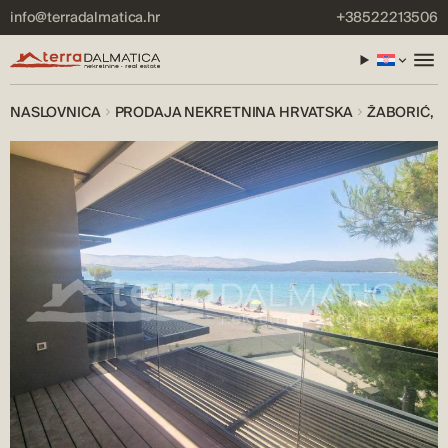
info@terradalmatica.hr
+38522213506
NASLOVNICA
PRODAJA NEKRETNINA HRVATSKA
ŽABORIĆ, 