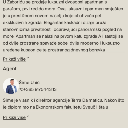
U Žaboriću se prodaje luksuzni dvosobni apartman s
garažom, prvi red do mora. Ovaj luksuzni apartman smješten
je u prestižnom novom naselju koje obuhvaća pet
ekskluzivnih zgrada. Elegantan kaskadni dizajn pruža
stanovnicima privatnost i očaravajući panoramski pogled na
more. Apartman se nalazi na prvom katu zgrade A i sastoji se
od dvije prostrane spavaće sobe, dvije moderno i luksuzno
uređene kupaonice te prostranog dnevnog boravka
povezanog s kuhinjom i blagovaonicom u jednu cjelinu koji
Prikaži više
vodi na terasu sa spektakularnim pogledom na morsku
Agent
pučinu. Sigurna podzemna garaža osigurava privatna parkirna
mjesta za stanare, dok individualne ostave nude dodatni
Šime Unić
prostor za pohranu. Lift omogućava brz i jednostavan pristup
+385 9175443 13
iz garaže direktno do apartmana. Unutrašnjost je opremljena
visokokvalitetnim materijalima i opremom. Pametno
Šime je vlasnik i direktor agencije Terra Dalmatica. Nakon što
integrirani klima uređaji pružaju optimalnu udobnost tijekom
je diplomirao na Ekonomskom fakultetu Sveučilišta u
cijele godine, dok aluminijska vanjska stolarija s
Zagrebu, profesionalnu karijeru u djelatnosti prometa
Prikaži više
reflektirajućim staklima povećava energetsku efikasnost.
nekretninama započeo je u svom rodnom Šibeniku.
Apartman je trenutno u završnoj fazi unutarnjeg uređenja,