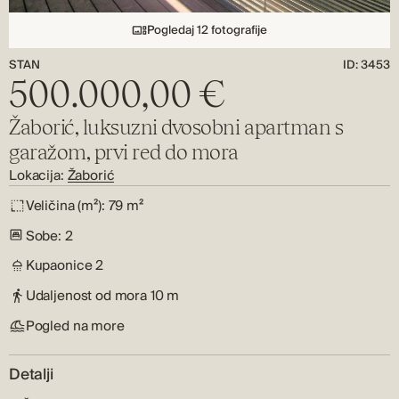
Pogledaj 12 fotografije
STAN
ID: 3453
500.000,00 €
Žaborić, luksuzni dvosobni apartman s
garažom, prvi red do mora
Lokacija:
Žaborić
Veličina (m²):
79 m²
Sobe:
2
Kupaonice
2
Udaljenost od mora
10 m
Pogled na more
Detalji