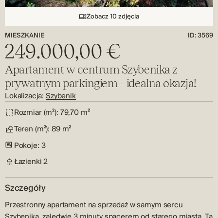
Zobacz 10 zdjęcia
MIESZKANIE
ID: 3569
249.000,00 €
Apartament w centrum Szybenika z
prywatnym parkingiem – idealna okazja!
Lokalizacja:
Szybenik
Rozmiar (m²):
79,70 m²
Teren (m²):
89 m²
Pokoje:
3
Łazienki
2
Szczegóły
Przestronny apartament na sprzedaż w samym sercu
Szybenika, zaledwie 3 minuty spacerem od starego miasta. Ta