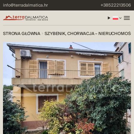
info@terradalmatica.hr
+38522213506
STRONA GŁÓWNA
SZYBENIK, CHORWACJA – NIERUCHOMOŚĆ