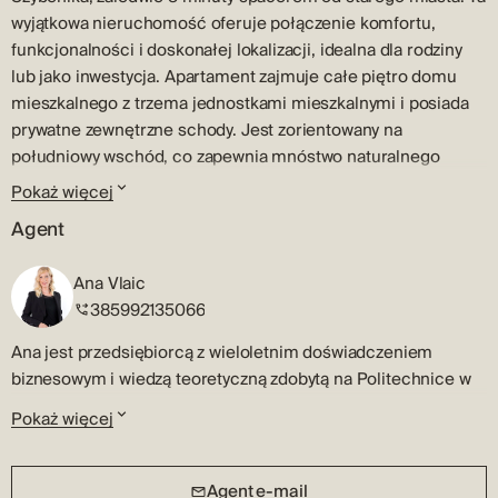
wyjątkowa nieruchomość oferuje połączenie komfortu,
funkcjonalności i doskonałej lokalizacji, idealna dla rodziny
lub jako inwestycja. Apartament zajmuje całe piętro domu
mieszkalnego z trzema jednostkami mieszkalnymi i posiada
prywatne zewnętrzne schody. Jest zorientowany na
południowy wschód, co zapewnia mnóstwo naturalnego
światła przez cały dzień. Cechy nieruchomości:
Pokaż więcej
Powierzchnia: Apartament rozciąga się na całym piętrze o
Agent
powierzchni 79,70 m2. Układ pomieszczeń: Strefa wejściowa
Kuchnia z jadalnią i salonem Trzy sypialnie (po drobnych
Ana Vlaic
modyfikacjach można uzyskać dwie przestronne sypialnie)
385992135066
Łazienka i osobna toaleta Przestronny balkon, który rozciąga
się na całą szerokość piętra, z wyjściem z salonu Dodatkowe
Ana jest przedsiębiorcą z wieloletnim doświadczeniem
przestrzenie: Strych – należy do mieszkania, zapewnia
biznesowym i wiedzą teoretyczną zdobytą na Politechnice w
dodatkową przestrzeń do przechowywania lub adaptację
Szybeniku. Jej kompetencje obejmują bogate doświadczenie
Pokaż więcej
według potrzeb. Dziedziniec – 54 m², idealny do relaksu,
biznesowe, marketingowe, doskonałe umiejętności
spotkań towarzyskich lub dodatkowej personalizacji. Ogród –
negocjacyjne oraz dobrą znajomość rynku nieruchomości.
35 m², idealny do uprawy roślin lub stworzenia prywatnego
Ana jest doskonałą słuchaczką, która rozumie potrzeby i cele
Agent e-mail