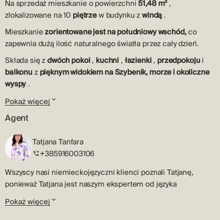
Na sprzedaż mieszkanie o powierzchni
51,48 m²
,
zlokalizowane na 10
piętrze
w budynku z
windą
.
Mieszkanie
zorientowane jest na południowy wschód,
co
zapewnia dużą ilość naturalnego światła przez cały dzień.
Składa się z
dwóch pokoi
,
kuchni
,
łazienki
,
przedpokoju
i
balkonu
z
pięknym widokiem na Szybenik, morze i okoliczne
wyspy
.
Mieszkanie
wymaga remontu
, co daje przyszłemu
Pokaż więcej
właścicielowi możliwość urządzenia go według własnych
Agent
upodobań.
Doskonała lokalizacja
– blisko wszystkich ważnych
Tatjana Tanfara
udogodnień, idealna do wygodnego życia lub jako inwestycja
+385916003106
pod wynajem turystyczny.
Wszyscy nasi niemieckojęzyczni klienci poznali Tatjanę,
Szybenik to historyczne miasto Dalmacji położone nad
ponieważ Tatjana jest naszym ekspertem od języka
Adriatykiem, znane z bogatego dziedzictwa kulturowego i
niemieckiego.
Pokaż więcej
imponującej architektury. Miasto zdobi wpisana na listę
Zanim dołączyła do agencji Terra Dalmatica, Tatjana przez lata
UNESCO katedra św. Jakuba oraz piękne widoki na morze i