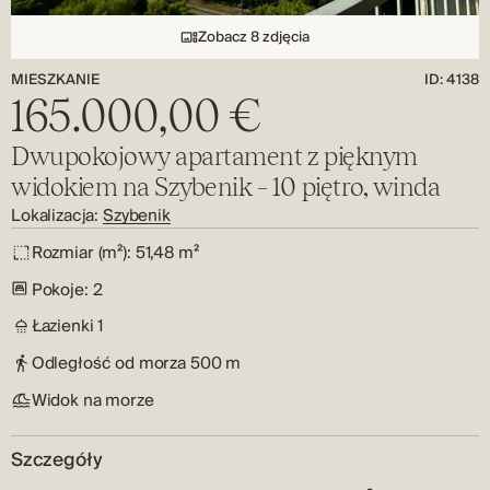
Zobacz 8 zdjęcia
MIESZKANIE
ID: 4138
165.000,00 €
Dwupokojowy apartament z pięknym
widokiem na Szybenik – 10 piętro, winda
Lokalizacja:
Szybenik
Rozmiar (m²):
51,48 m²
Pokoje:
2
Łazienki
1
Odległość od morza
500 m
Widok na morze
Szczegóły