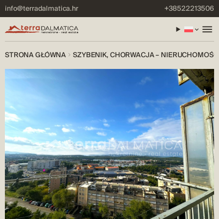
info@terradalmatica.hr
+38522213506
STRONA GŁÓWNA
SZYBENIK, CHORWACJA – NIERUCHOMOŚĆ