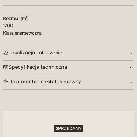
pozwalające na identyfikację szans rynkowych, dbałość o
szczegóły i rzetelność pozwalają jej klientom wybrać idealną
nieruchomość.
Rozmiar (m²):
1700
Klasa energetyczna:
Lokalizacja i otoczenie
Specyfikacja techniczna
Kraj:
HR
Dokumentacja i status prawny
Narzędzia:
Elektryczność, Woda
Certyfikat własności:
Tak
SPRZEDANY