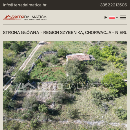
info@terradalmatica.hr
+38522213506
STRONA GŁÓWNA
REGION SZYBENIKA, CHORWACJA – NIERU