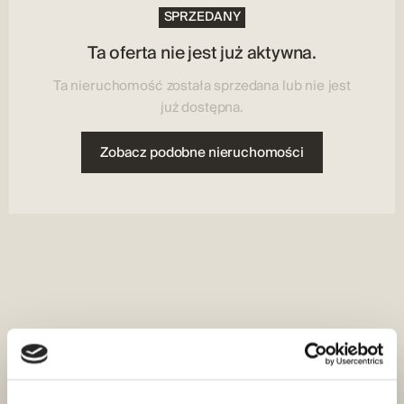
Interkom
Elektryczność, Woda, Ścieki
SPRZEDANY
Typ podłogi:
Płytki ceramiczne
Ta oferta nie jest już aktywna.
Typ ogrzewania:
Ta nieruchomość została sprzedana lub nie jest
Podłoga, Klimatyzacja
już dostępna.
Zobacz podobne nieruchomości