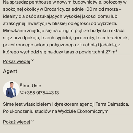
Na sprzedaż penthouse w nowym budownictwie, położony w
spokojnej okolicy w Brodaricy, zaledwie 100 m od morza –
idealny dla osób szukających wysokiej jakości domu lub
atrakcyjnej inwestycji w bliskiej odległości od wybrzeża.
Mieszkanie znajduje się na drugim piętrze budynku i składa
się z przedpokoju, trzech sypialni, garderoby, trzech łazienek,
przestronnego salonu połączonego z kuchnią i jadalnią, z
którego wychodzi się na duży taras o powierzchni 27 m².
Dodatkowo, mieszkanie posiada balkon o powierzchni 2,50
Pokaż więcej
m². Powierzchnia użytkowa netto mieszkania wynosi 98,14 m²,
Agent
nie wliczając tarasu i balkonu. W cenie zawarte są dwa
prywatne miejsca parkingowe. Zwrócono uwagę na wysoką
Šime Unić
jakość budowy i wykończenia. W salonie i łazienkach
+385 9175443 13
zamontowano ogrzewanie podłogowe, co zapewnia
dodatkowy komfort zimą. Stolarka zewnętrzna wykonana jest z
Šime jest właścicielem i dyrektorem agencji Terra Dalmatica.
potrójnych szyb, co wpływa na efektywność energetyczną,
Po ukończeniu studiów na Wydziale Ekonomicznym
izolację akustyczną i poczucie prywatności. Możliwość
Uniwersytetu w Zagrzebiu rozpoczął karierę zawodową w
Pokaż więcej
szybkiego wprowadzenia się. Po więcej informacji, oględziny i
branży nieruchomości w rodzinnym Szybeniku.
dostępność – prosimy o kontakt.