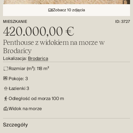
Zobacz 10 zdjęcia
MIESZKANIE
ID: 3727
420.000,00 €
Penthouse z widokiem na morze w
Brodaricy
Lokalizacja:
Brodarica
Rozmiar (m²):
118 m²
Pokoje:
3
Łazienki
3
Odległość od morza
100 m
Widok na morze
Szczegóły