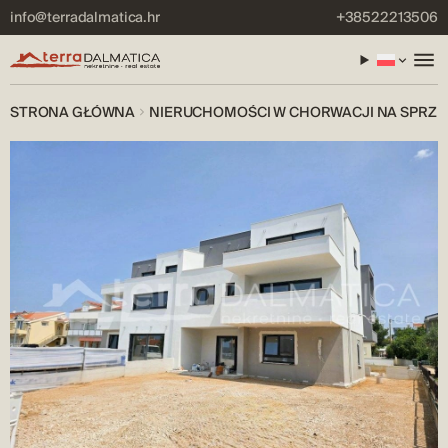
info@terradalmatica.hr
+38522213506
STRONA GŁÓWNA
NIERUCHOMOŚCI W CHORWACJI NA SPRZE