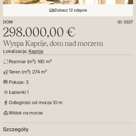
Zobacz 12 zdjęcia
DOM
ID: 3327
298.000,00 €
Wyspa Kaprije, dom nad morzem
Lokalizacja:
Kaprije
Rozmiar (m²):
160 m²
Teren (m²):
274 m²
Pokoje:
3
Łazienki
1
Odległość od morza
10 m
Widok na morze
Szczegóły