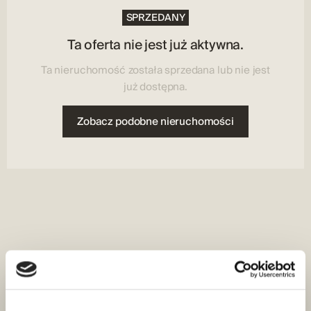
Štednjak, hladnjak
Kominek
SPRZEDANY
Ta oferta nie jest już aktywna.
Ta nieruchomość została sprzedana lub nie jest
już dostępna.
Zobacz podobne nieruchomości