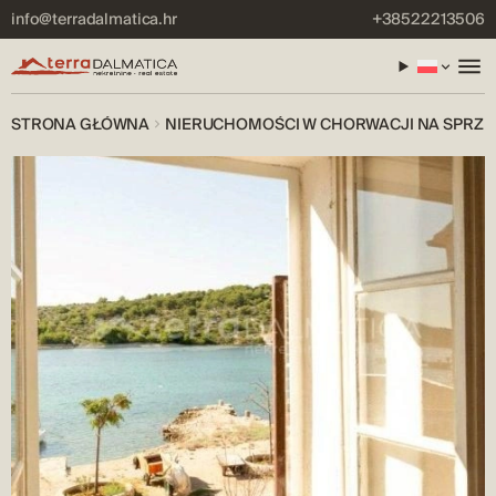
info@terradalmatica.hr
+38522213506
STRONA GŁÓWNA
NIERUCHOMOŚCI W CHORWACJI NA SPRZE