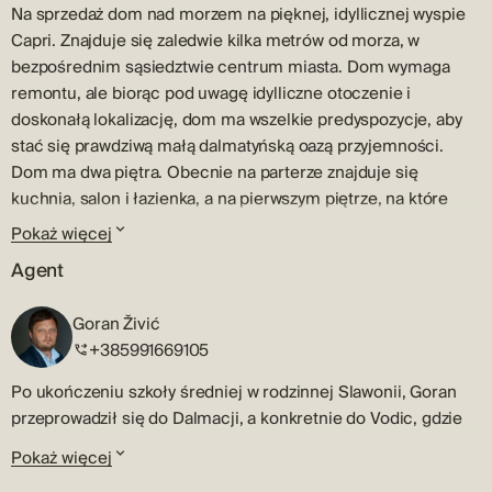
Na sprzedaż dom nad morzem na pięknej, idyllicznej wyspie
Capri. Znajduje się zaledwie kilka metrów od morza, w
bezpośrednim sąsiedztwie centrum miasta. Dom wymaga
remontu, ale biorąc pod uwagę idylliczne otoczenie i
doskonałą lokalizację, dom ma wszelkie predyspozycje, aby
stać się prawdziwą małą dalmatyńską oazą przyjemności.
Dom ma dwa piętra. Obecnie na parterze znajduje się
kuchnia, salon i łazienka, a na pierwszym piętrze, na które
prowadzą zewnętrzne schody, znajdują się trzy sypialnie.
Pokaż więcej
Obok domu znajduje się pensjonat, mały budynek
Agent
pomocniczy i grill, a przed domem ogród z wystarczającą
ilością miejsca na ewentualną budowę basenu. Kaprije to
Goran Živić
wyspa położona w archipelagu szybenickim. Miasto Kaprije
+385991669105
na wyspie o tej samej nazwie jest schowane w zatoce i jest
naturalnie chronione przed silnymi wiatrami, dlatego jest
Po ukończeniu szkoły średniej w rodzinnej Slawonii, Goran
ulubionym miejscem kotwiczenia wielu żeglarzy. Kaprije to
przeprowadził się do Dalmacji, a konkretnie do Vodic, gdzie
wyspa wolna od samochodów, idealna na wakacje i ucieczkę
rozpoczął swoją drogę w branży sprzedaży i pośrednictwa w
Pokaż więcej
od zgiełku miasta. Skontaktuj się z naszym agentem i umów
kupnie i sprzedaży nieruchomości – drogę, która trwa już
się na wycieczkę!