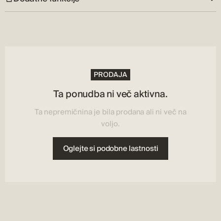
Naslov:
Pirovac
Lastnosti nepremičnine:
Parkiranje, Varovalna vrata, Terasa
PRODAJA
Ta ponudba ni več aktivna.
Ta nepremičnina je bila prodana ali ni več na
voljo.
Oglejte si podobne lastnosti