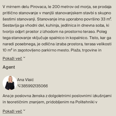
V mirnem delu Pirovaca, le 200 metrov od morja, se prodaja
pritlično stanovanje v manjši stanovanjskem stavbi s skupno
šestimi stanovanji. Stanovanje ima uporabno površino 33 m².
Sestavlja ga vhodni del, kuhinja, jedilnica in dnevna soba, ki
tvorijo odprt prostor z izhodom na prostorno teraso. Poleg
tega stanovanje vključuje spalnico in kopalnico. Tisto, kar ga
naredi posebnega, je odlična izraba prostora, terasa velikosti
10 m² in zagotovljeno parkirno mesto. Plaža, trgovine in
kavarne so le nekaj minut hoje stran, stavba pa je locirana v
Pokaži več
manj prometni ulici, kar zagotavlja mir in zasebnost. Pirovac
Agent
je očarljivo obmorsko mesto med Šibenikom in Zadarom,
znano po čudovitih plažah, kristalno čistem morju in bogati
Ana Vlaić
gastronomski ponudbi. Blizu Nacionalnega parka Kornati in
385992135066
Vranskem jezeru je odlična izbira za ljubitelje narave in
aktivnega počitnikovanja. Za več informacij in dogovor o
Ana je poslovna ženska z dolgoletnimi poslovnimi izkušnjami
ogledu nas kontaktirajte.
in teoretičnim znanjem, pridobljenim na Politehniki v
Šibeniku. Njeno strokovno znanje vključuje bogate poslovne
Pokaži več
izkušnje, trženje, močne pogajalske sposobnosti in dobro