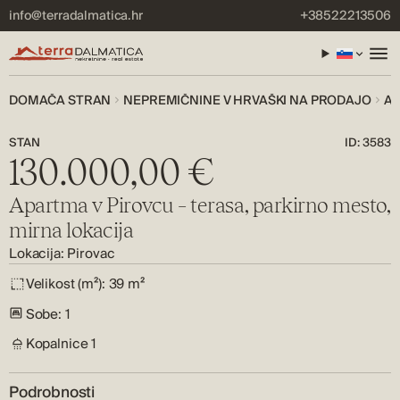
info@terradalmatica.hr
+38522213506
DOMAČA STRAN
NEPREMIČNINE V HRVAŠKI NA PRODAJO
AP
STAN
ID: 3583
130.000,00 €
Apartma v Pirovcu – terasa, parkirno mesto,
mirna lokacija
Lokacija: Pirovac
Velikost (m²):
39 m²
Sobe:
1
Kopalnice
1
Podrobnosti