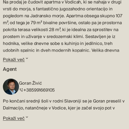
Na prodaj je čudovit apartma v Vodicah, ki se nahaja v drugi
vrsti do morja, s fantastično jugozahodno orientacijo in
pogledom na Jadransko morje. Apartma obsega skupno 107
m², od tega je 79 m² bivalne površine, ostalo pa je prostorna
pokrita terasa velikosti 28 m², ki je idealna za sprostitev na
prostem in uživanje v sredozemski klimi. Sestavljen je iz
hodnika, velike dnevne sobe s kuhinjo in jedilnico, treh
udobnih spalnic in dveh modernih kopalnic. Velika dnevna
soba je povezana s kuhinjo in jedilnico, kar ustvarja popoln
Pokaži več
prostor za družino in prijatelje, medtem ko tri spalnice nudijo
Agent
udoben in zaseben prostor za sprostitev. Kopalnice so
opremljene z vrhunsko sanitarno keramiko in modernimi
Goran Živić
detajli. Stanovanje je opremljeno z vrhunskimi materiali in
+385991669105
sodobno opremo, ki zagotavlja dolgo življenjsko dobo in
udobje. Po celotnem stanovanju so nameščeni komarniki, ki
Po končani srednji šoli v rodni Slavoniji se je Goran preselil v
omogočajo svež zrak brez skrbi za mrčes, električni roloji v
Dalmacijo, natančneje v Vodice, kjer je začel svojo pot v
vseh prostorih pa omogočajo enostavno kontrolo svetlobe in
svetu prodaje in posredovanja pri nakupu in prodaji
Pokaži več
zasebnosti. Talno ogrevanje v kopalnici, dnevni sobi in
nepremičnin – pot, ki traja že več kot 20 let.
hodniku zagotavlja udobno temperaturo skozi vse leto, pa naj