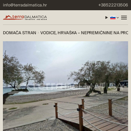
info@terradalmatica.hr
+38522213506
DOMAČA STRAN
VODICE, HRVAŠKA – NEPREMIČNINE NA PRO