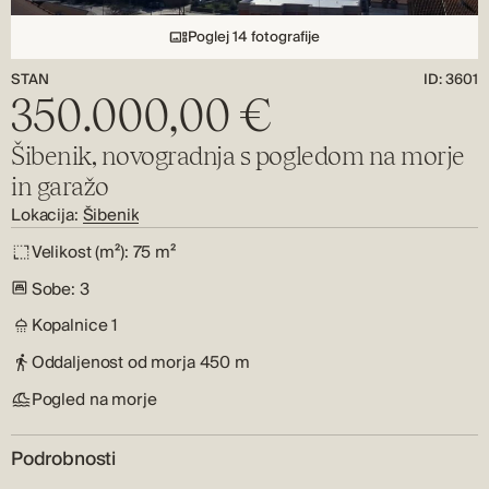
Poglej 14 fotografije
STAN
ID: 3601
350.000,00 €
Šibenik, novogradnja s pogledom na morje
in garažo
Lokacija:
Šibenik
Velikost (m²):
75 m²
Sobe:
3
Kopalnice
1
Oddaljenost od morja
450 m
Pogled na morje
Podrobnosti