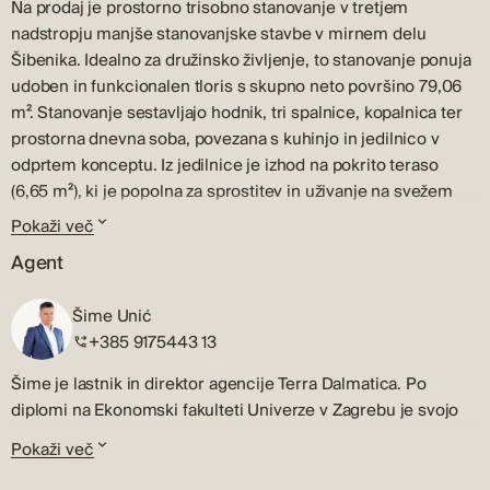
Na prodaj je prostorno trisobno stanovanje v tretjem
nadstropju manjše stanovanjske stavbe v mirnem delu
Šibenika. Idealno za družinsko življenje, to stanovanje ponuja
udoben in funkcionalen tloris s skupno neto površino 79,06
m². Stanovanje sestavljajo hodnik, tri spalnice, kopalnica ter
prostorna dnevna soba, povezana s kuhinjo in jedilnico v
odprtem konceptu. Iz jedilnice je izhod na pokrito teraso
(6,65 m²), ki je popolna za sprostitev in uživanje na svežem
zraku. Stanovanje je opremljeno z električnim talnim
Pokaži več
ogrevanjem v vseh prostorih, vsaka spalnica pa ima svojo
Agent
klimatsko napravo, ki zagotavlja prijetno temperaturo skozi
vse leto. Stanovanju pripadata tudi shrambo (2,78 m²) in
Šime Unić
parkirno mesto (7,50 m²), kar dodatno pripomore k udobju
+385 9175443 13
vsakodnevnega življenja. Skupna neto uporabna površina
(NUP) znaša 89,34 m². Stanovanje se nahaja v mirni ulici,
Šime je lastnik in direktor agencije Terra Dalmatica. Po
stran od prometnih cest, kar zagotavlja tiho in udobno okolje.
diplomi na Ekonomski fakulteti Univerze v Zagrebu je svojo
Hkrati so v bližini vse pomembne storitve – trgovine, šole,
profesionalno kariero v nepremičninah začel v rodnem
Pokaži več
restavracije in javni prevoz. Šibenik je mesto z bogato
Šibeniku.
zgodovino, čudovitim obalnim pasom in kulturnimi