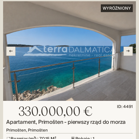
WYRÓŻNIONY
ID: 4491
330.000,00 €
Apartament, Primošten - pierwszy rząd do morza
Primošten, Primošten
Rozmiar (m²) : 70,15 M²
Pokoje : 1