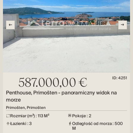
ID: 4251
587.000,00 €
Penthouse, Primošten - panoramiczny widok na
morze
Primošten, Primošten
Rozmiar (m²) : 113 M²
Pokoje : 2
Łazienki : 3
Odległość od morza : 500
M