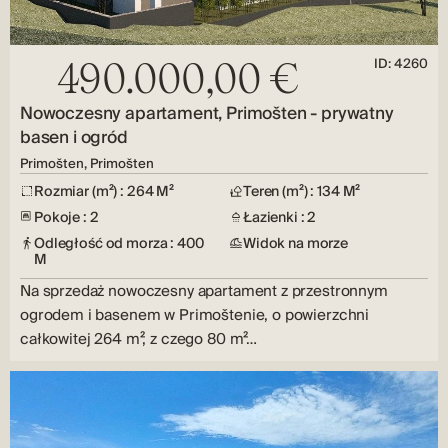
ID: 4260
490.000,00 €
Nowoczesny apartament, Primošten - prywatny
basen i ogród
Primošten, Primošten
Rozmiar (m²) : 264 M²
Teren (m²) : 134 M²
Pokoje : 2
Łazienki : 2
Odległość od morza : 400
Widok na morze
M
Na sprzedaż nowoczesny apartament z przestronnym
ogrodem i basenem w Primoštenie, o powierzchni
całkowitej 264 m², z czego 80 m²…