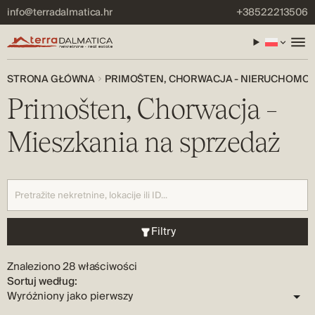
info@terradalmatica.hr
+38522213506
STRONA GŁÓWNA
PRIMOŠTEN, CHORWACJA - NIERUCHOMOŚ
Primošten, Chorwacja –
Mieszkania na sprzedaż
Filtry
Znaleziono 28 właściwości
Sortuj według: