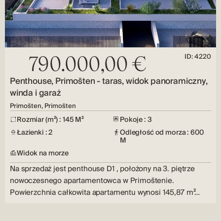
ID: 4220
790.000,00 €
Penthouse, Primošten - taras, widok panoramiczny,
winda i garaż
Primošten, Primošten
Rozmiar (m²) : 145 M²
Pokoje : 3
Łazienki : 2
Odległość od morza : 600
M
Widok na morze
Na sprzedaż jest penthouse D1 , położony na 3. piętrze
nowoczesnego apartamentowca w Primoštenie.
Powierzchnia całkowita apartamentu wynosi 145,87 m²…