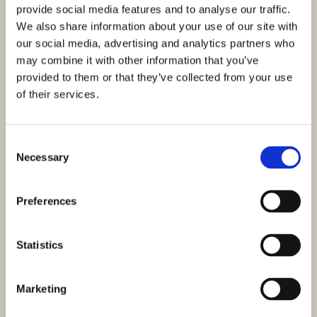
provide social media features and to analyse our traffic.
We also share information about your use of our site with
our social media, advertising and analytics partners who
may combine it with other information that you’ve
provided to them or that they’ve collected from your use
of their services.
ID: 4249
270.000,00 €
Consent
Necessary
Selection
Apartament, Primošten - widok na morze
Primošten, Primošten
Preferences
Rozmiar (m²) : 53 M²
Pokoje : 1
Łazienki : 1
Odległość od morza : 500
M
Statistics
Widok na morze
Do sprzedania mieszkanie z jedną sypialnią, znajdujące się
Marketing
na 1. piętrze nowoczesnego budynku z basenem w
Primoštenie. To atrakcyjna nieruchomość…