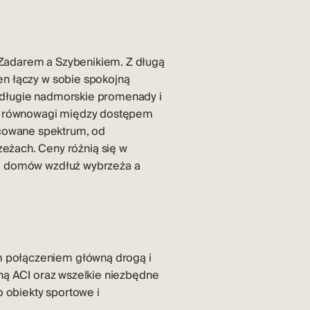
 Zadarem a Szybenikiem. Z długą
en łączy w sobie spokojną
, długie nadmorskie promenady i
ch równowagi między dostępem
icowane spektrum, od
żach. Ceny różnią się w
ami domów wzdłuż wybrzeża a
m połączeniem główną drogą i
iną ACI oraz wszelkie niezbędne
 obiekty sportowe i