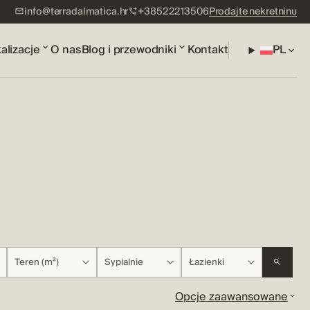
info@terradalmatica.hr
+38522213506
Prodajte nekretninu
alizacje
O nas
Blog i przewodniki
Kontakt
PL
Teren (m²)
Sypialnie
Łazienki
Opcje zaawansowane