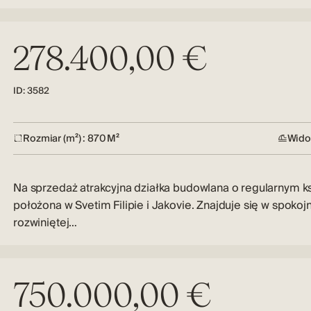
278.400,00 €
ID: 3582
Rozmiar (m²) : 870 M²
Wido
Na sprzedaż atrakcyjna działka budowlana o regularnym ks
położona w Svetim Filipie i Jakovie. Znajduje się w spokojn
rozwiniętej…
750.000,00 €