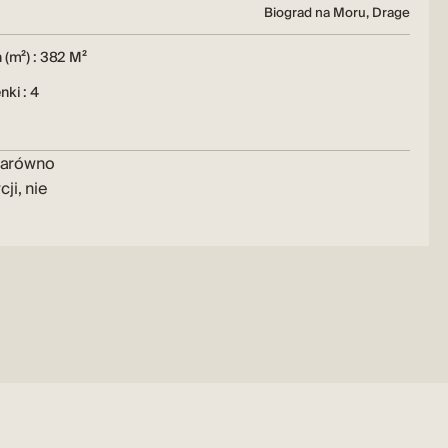
Biograd na Moru, Drage
 (m²) : 382 M²
nki : 4
zarówno
ji, nie