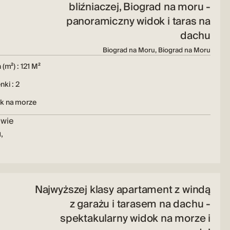
bliźniaczej, Biograd na moru -
panoramiczny widok i taras na
dachu
Biograd na Moru, Biograd na Moru
 (m²) : 121 M²
nki : 2
k na morze
owie
,
Najwyższej klasy apartament z windą
z garażu i tarasem na dachu -
spektakularny widok na morze i