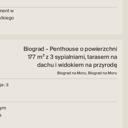
ment w
elkiego
Biograd - Penthouse o powierzchni
177 m² z 3 sypialniami, tarasem na
dachu i widokiem na przyrodę
Biograd na Moru, Biograd na Moru
e : 3
wym
a