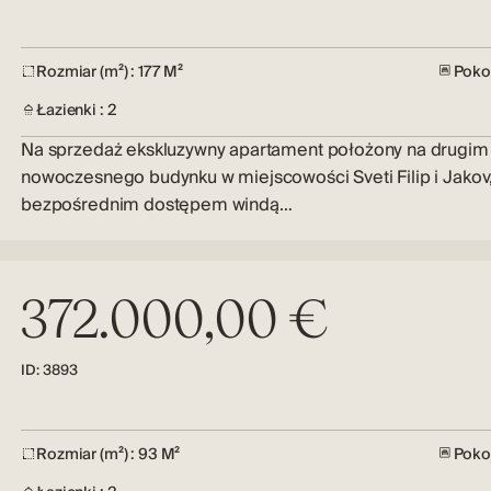
Rozmiar (m²) : 177 M²
Pokoj
Łazienki : 2
Na sprzedaż ekskluzywny apartament położony na drugim 
nowoczesnego budynku w miejscowości Sveti Filip i Jakov,
bezpośrednim dostępem windą…
372.000,00 €
ID: 3893
Rozmiar (m²) : 93 M²
Pokoj