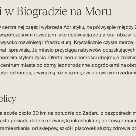
 w Biogradzie na Moru
w centralnej części wybrzeża Adriatyku, na półwyspie między
 i współczesnym rozwojem jako destynacja żeglarska, obszar t
soko rozwiniętą infrastrukturą. Krystalicznie czyste morze
nati sprawiają, że miasto przyciąga nabywców poszukujący
orskim stylem życia. Oferta nieruchomości obejmuje zróżn
entrum miasta po domy jednorodzinne z ogródkami na obrze
egłości od morza, z wyraźną różnicą między pierwszymi rzęd
olicy
zaledwie około 30 km na południe od Zadaru, z bezpośredni
Miasto posiada dobrze rozwiniętą infrastrukturę portową z mar
amieszkania, od sklepów, szkół i placówek służby zdrowia po