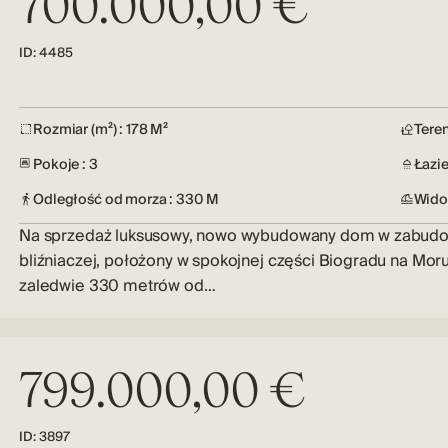
700.000,00 €
ID: 4485
Rozmiar (m²) : 178 M²
Teren
Pokoje : 3
Łazie
Odległość od morza : 330 M
Wido
Na sprzedaż luksusowy, nowo wybudowany dom w zabud
bliźniaczej, położony w spokojnej części Biogradu na Moru
zaledwie 330 metrów od…
799.000,00 €
ID: 3897