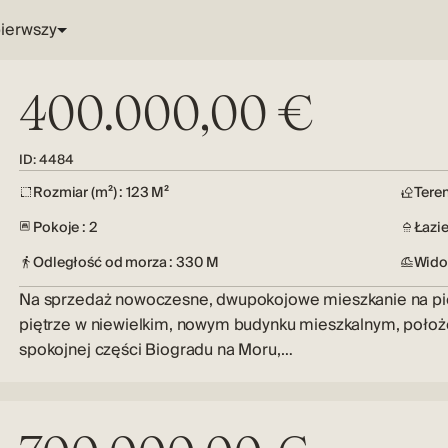
400.000,00 €
ID: 4484
Rozmiar (m²) : 123 M²
Teren
Pokoje : 2
Łazie
Odległość od morza : 330 M
Wido
Na sprzedaż nowoczesne, dwupokojowe mieszkanie na p
piętrze w niewielkim, nowym budynku mieszkalnym, poło
spokojnej części Biogradu na Moru,…