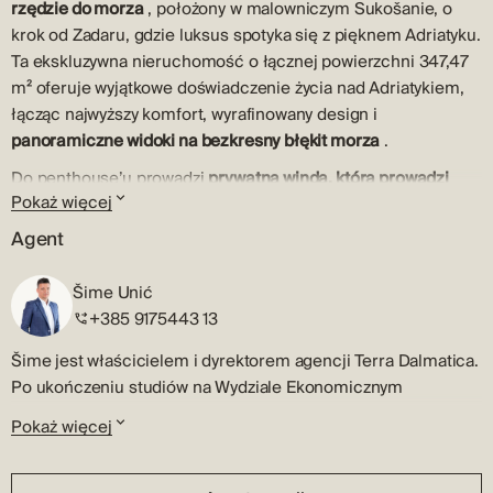
rzędzie do morza
, położony w malowniczym Sukošanie, o
krok od Zadaru, gdzie luksus spotyka się z pięknem Adriatyku.
Ta ekskluzywna nieruchomość o łącznej powierzchni 347,47
m² oferuje wyjątkowe doświadczenie życia nad Adriatykiem,
łącząc najwyższy komfort, wyrafinowany design i
panoramiczne widoki na bezkresny błękit morza
.
Do penthouse’u prowadzi
prywatna winda, która prowadzi
Pokaż więcej
bezpośrednio do apartamentu
, zapewniając pełną
prywatność i ekskluzywność. Obok windy znajdują się
Agent
eleganckie schody prowadzące do strefy wejściowej. Wejście
otwiera się na przestronny, naturalnie oświetlony salon,
Šime Unić
kuchnię i jadalnię. Cały salon zdobi zachwycający
+385 9175443 13
panoramiczny widok na Morze Adriatyckie, co sprawia
Šime jest właścicielem i dyrektorem agencji Terra Dalmatica.
wrażenie, że jest ono przedłużeniem domu.
Po ukończeniu studiów na Wydziale Ekonomicznym
Penthouse oferuje trzy przestronne sypialnie, każda z własną
Uniwersytetu w Zagrzebiu rozpoczął karierę zawodową w
luksusową łazienką, zapewniając maksymalny komfort i
Pokaż więcej
branży nieruchomości w rodzinnym Szybeniku.
prywatność. Dodatkowo, apartament posiada dwie eleganckie
Šime jest licencjonowanym agentem nieruchomości i szybko
toalety, maszynownię oraz nowocześnie zaprojektowane