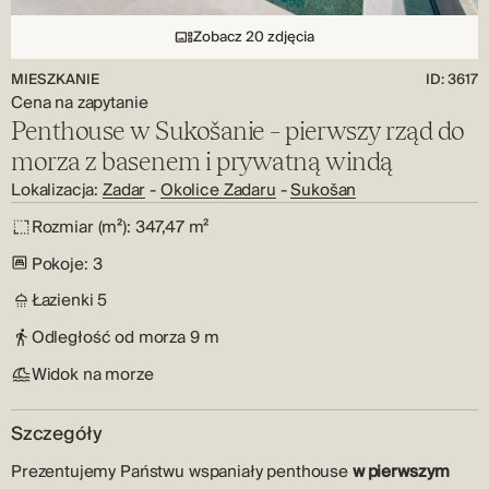
Zobacz 20 zdjęcia
MIESZKANIE
ID: 3617
Cena na zapytanie
Penthouse w Sukošanie – pierwszy rząd do
morza z basenem i prywatną windą
Lokalizacja:
Zadar
-
Okolice Zadaru
-
Sukošan
Rozmiar (m²):
347,47 m²
Pokoje:
3
Łazienki
5
Odległość od morza
9 m
Widok na morze
Szczegóły
Prezentujemy Państwu wspaniały penthouse
w pierwszym