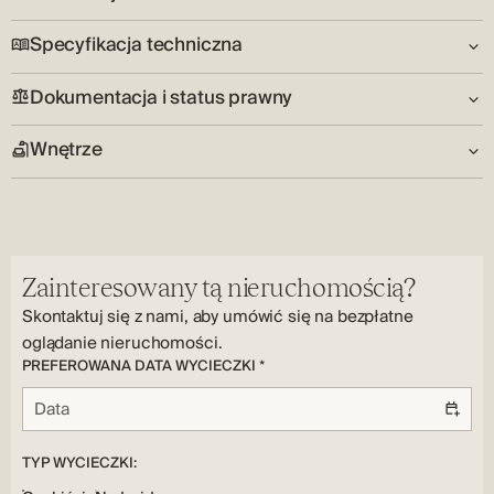
Specyfikacja techniczna
Orientacja:
W
Dokumentacja i status prawny
Rok budowy:
Środowisko:
2026
Spokojny
Wnętrze
Certyfikat własności:
Liczba pięter:
Kraj:
Tak
3
HR
Liczba sypialni:
Klucze w posiadaniu:
Stan:
2
Tak
Nowy budynek, Doskonały
Pokój dzienny:
Parking:
Zainteresowany tą nieruchomością?
Tak
Parking zewnętrzny
Skontaktuj się z nami, aby umówić się na bezpłatne
Liczba łazienek:
Narzędzia:
oglądanie nieruchomości.
2
Elektryczność, Woda, Ścieki, Internet
PREFEROWANA DATA WYCIECZKI *
Typ podłogi:
Płytki ceramiczne
Typ ogrzewania:
Podłoga, Klimatyzacja
TYP WYCIECZKI: