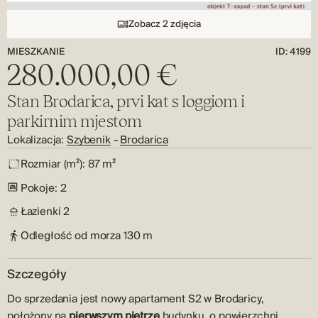
Zobacz 2 zdjęcia
MIESZKANIE
ID: 4199
280.000,00 €
Stan Brodarica, prvi kat s loggiom i
parkirnim mjestom
Lokalizacja:
Szybenik
-
Brodarica
Rozmiar (m²):
87 m²
Pokoje:
2
Łazienki
2
Odległość od morza
130 m
Szczegóły
Do sprzedania jest nowy apartament S2 w Brodaricy,
położony na
pierwszym piętrze
budynku, o powierzchni