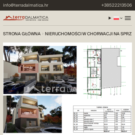
info@terradalmatica.hr
+38522213506
STRONA GŁÓWNA
NIERUCHOMOŚCI W CHORWACJI NA SPRZE