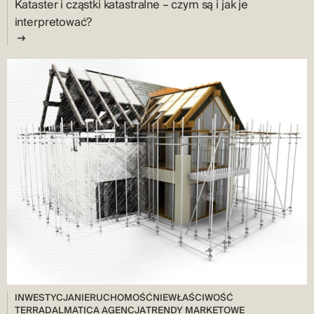
Kataster i cząstki katastralne – czym są i jak je
interpretować?
INWESTYCJA
NIERUCHOMOŚĆ
NIEWŁAŚCIWOŚĆ
TERRADALMATICA AGENCJA
TRENDY MARKETOWE