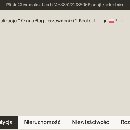
info@terradalmatica.hr
+38522213506
Prodajte nekretninu
alizacje
O nas
Blog i przewodniki
Kontakt
PL
tycja
Nieruchomość
Niewłaściwość
Roz