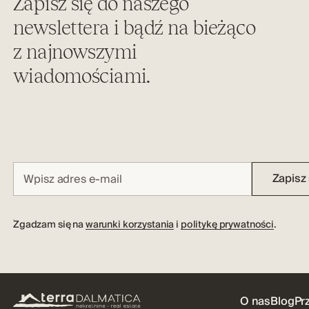
Zapisz się do naszego
newslettera i bądź na bieżąco
z najnowszymi
wiadomościami.
Zapisz 
Zgadzam się na
warunki korzystania
i
politykę prywatności
.
O nas
Blog
Pr