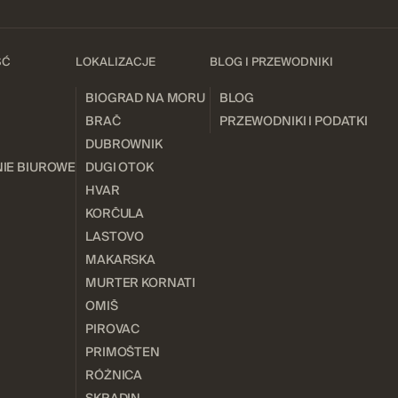
ŚĆ
LOKALIZACJE
BLOG I PRZEWODNIKI
BIOGRAD NA MORU
BLOG
BRAČ
PRZEWODNIKI I PODATKI
DUBROWNIK
IE BIUROWE
DUGI OTOK
HVAR
KORČULA
LASTOVO
MAKARSKA
MURTER KORNATI
OMIŠ
PIROVAC
PRIMOŠTEN
RÓŻNICA