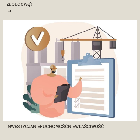
zabudowę?
INWESTYCJA
NIERUCHOMOŚĆ
NIEWŁAŚCIWOŚĆ