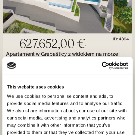
ID: 4394
627.652,00 €
Apartament w Grebašticy z widokiem na morze i
tarasem na dachu
Grebaštica, Grebaštica
Rozmiar (m²) : 82,30 M²
Pokoje : 2
Odległość od morza : 35 M
Widok na morze
This website uses cookies
Apartament S5 z widokiem na morze jest na sprzedaż w
We use cookies to personalise content and ads, to
nowym budynku mieszkalnym o nowoczesnym i
provide social media features and to analyse our traffic.
futurystycznym designie w Grebašticy,…
We also share information about your use of our site with
our social media, advertising and analytics partners who
may combine it with other information that you’ve
provided to them or that they’ve collected from your use