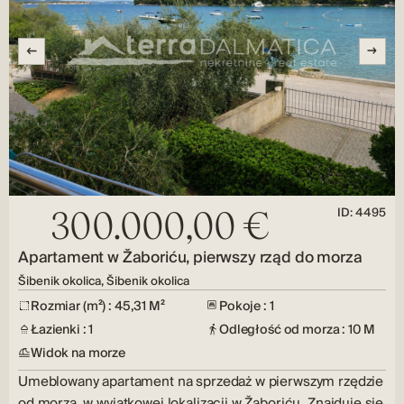
ID: 4495
300.000,00 €
Apartament w Žaboriću, pierwszy rząd do morza
Šibenik okolica, Šibenik okolica
Rozmiar (m²) : 45,31 M²
Pokoje : 1
Łazienki : 1
Odległość od morza : 10 M
Widok na morze
Umeblowany apartament na sprzedaż w pierwszym rzędzie
od morza, w wyjątkowej lokalizacji w Žaboriću. Znajduje się