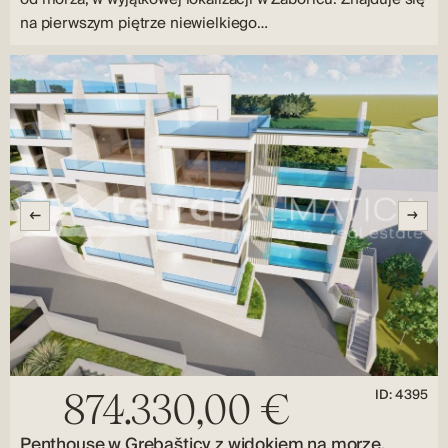
na pierwszym piętrze niewielkiego…
ID: 4395
874.330,00 €
Penthouse w Grebašticy z widokiem na morze,