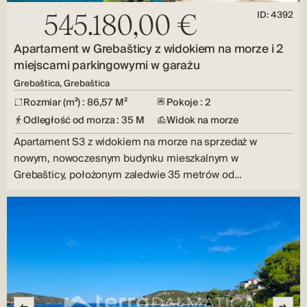
ID: 4392
545.180,00 €
Apartament w Grebašticy z widokiem na morze i 2
miejscami parkingowymi w garażu
Grebaštica, Grebaštica
Rozmiar (m²) : 86,57 M²
Pokoje : 2
Odległość od morza : 35 M
Widok na morze
Apartament S3 z widokiem na morze na sprzedaż w
nowym, nowoczesnym budynku mieszkalnym w
Grebašticy, położonym zaledwie 35 metrów od…