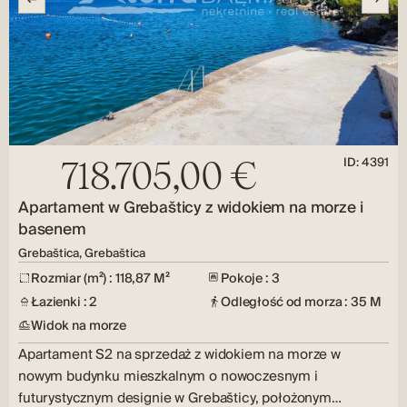
ID: 4391
718.705,00 €
Apartament w Grebašticy z widokiem na morze i
basenem
Grebaštica, Grebaštica
Rozmiar (m²) : 118,87 M²
Pokoje : 3
Łazienki : 2
Odległość od morza : 35 M
Widok na morze
Apartament S2 na sprzedaż z widokiem na morze w
nowym budynku mieszkalnym o nowoczesnym i
futurystycznym designie w Grebašticy, położonym…