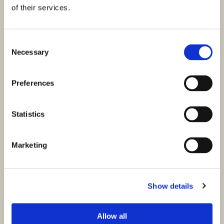
of their services.
Consent
Necessary
Selection
Preferences
Statistics
ID: 4393
761.250,00 €
Marketing
Apartament w Grebašticy z basenem i widokiem na
morze
Show details
Grebaštica, Grebaštica
Rozmiar (m²) : 114,76 M²
Pokoje : 3
Allow all
Łazienki : 2
Odległość od morza : 35 M