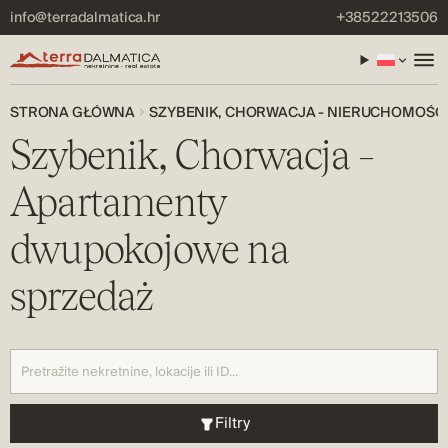
info@terradalmatica.hr
+38522213506
STRONA GŁÓWNA
SZYBENIK, CHORWACJA - NIERUCHOMOŚĆ
Szybenik, Chorwacja –
Apartamenty
dwupokojowe na
sprzedaż
Filtry