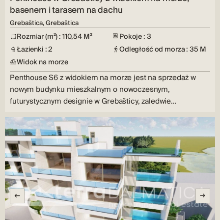
basenem i tarasem na dachu
Grebaštica, Grebaštica
Rozmiar (m²) : 110,54 M²
Pokoje : 3
Łazienki : 2
Odległość od morza : 35 M
Widok na morze
Penthouse S6 z widokiem na morze jest na sprzedaż w
nowym budynku mieszkalnym o nowoczesnym,
futurystycznym designie w Grebašticy, zaledwie…