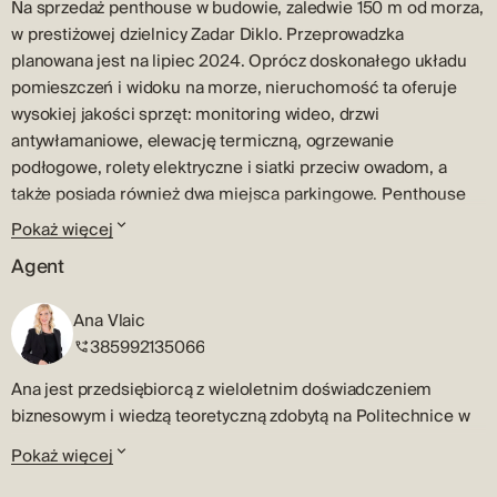
Na sprzedaż penthouse w budowie, zaledwie 150 m od morza,
w prestiżowej dzielnicy Zadar Diklo. Przeprowadzka
planowana jest na lipiec 2024. Oprócz doskonałego układu
pomieszczeń i widoku na morze, nieruchomość ta oferuje
wysokiej jakości sprzęt: monitoring wideo, drzwi
antywłamaniowe, elewację termiczną, ogrzewanie
podłogowe, rolety elektryczne i siatki przeciw owadom, a
także posiada również dwa miejsca parkingowe. Penthouse
A3 w budynku A o powierzchni 115 m2 składa się z części
Pokaż więcej
wejściowej z miejscem do przechowywania, która prowadzi
Agent
do trzech przestronnych sypialni, łazienki oraz pralni. Otwarta
kuchnia, jadalnia i salon wychodzą na zadaszony taras o
Ana Vlaic
powierzchni 11 m2. Szczególną atrakcją tego penthouse'u jest
385992135066
przestronny taras na dachu o powierzchni ok. 60 m2, z
którego roztacza się spektakularny widok na morze.
Ana jest przedsiębiorcą z wieloletnim doświadczeniem
Nieruchomość położona jest w spokojnej części Zadaru,
biznesowym i wiedzą teoretyczną zdobytą na Politechnice w
idealnej do zabawy i relaksu, znanej z pięknych i luksusowych
Szybeniku. Jej kompetencje obejmują bogate doświadczenie
Pokaż więcej
plaż wille. Niezależnie od tego, czy lubisz tradycyjną kuchnię
biznesowe, marketingowe, doskonałe umiejętności
dalmatyńską, czy wygrzewasz się na słońcu na plaży, dzielnica
negocjacyjne oraz dobrą znajomość rynku nieruchomości.