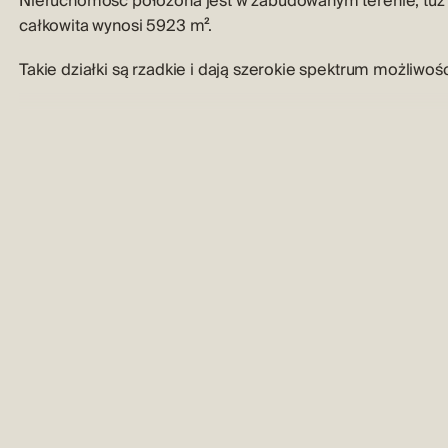
Nieruchomość położona jest w zabudowanym terenie, tuż 
całkowita wynosi 5923 m².
Takie działki są rzadkie i dają szerokie spektrum możliwośc