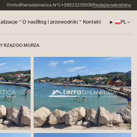
info@terradalmatica.hr
+38522213506
Prodajte nekretninu
alizacje
O nas
Blog i przewodniki
Kontakt
PL
ZY RZĄD DO MORZA