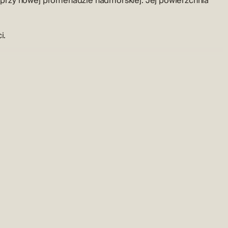
przy nowej promenadzie nadmorskiej. Jej powierzchnia
i.