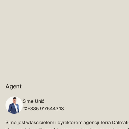
Agent
Šime Unić
+385 9175443 13
Šime jest właścicielem i dyrektorem agencji Terra Dalma