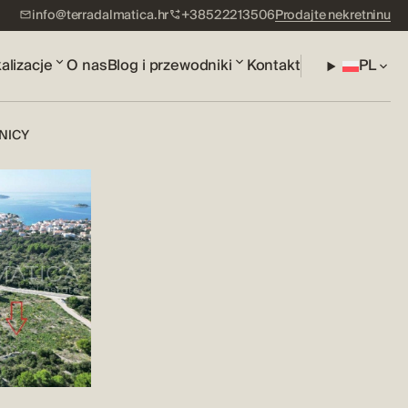
info@terradalmatica.hr
+38522213506
Prodajte nekretninu
alizacje
O nas
Blog i przewodniki
Kontakt
PL
NICY