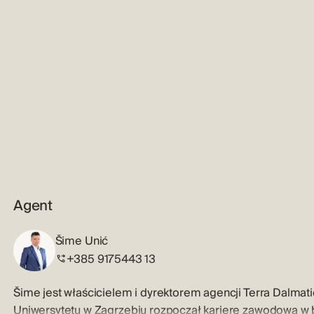
Agent
Šime Unić
+385 9175443 13
Šime jest właścicielem i dyrektorem agencji Terra Dalma
Uniwersytetu w Zagrzebiu rozpoczął karierę zawodową w 