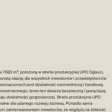
i 7883 m², położoną w strefie produkcyjnej UPO Oglavci,
skonałą okazję dla wszystkich inwestorów i przedsiębiorców
zeznaczonych pod działalność rzemieślniczą i handlową.
zestrzennego, teren ten stwarza bezpieczną i jasną bazę
ju działalności gospodarczej. Strefa produkcyjna UPO
turalne dla udanego rozwoju biznesu. Ponadto sama
zym zainteresowaniem inwestorów, ze względu na bliskość