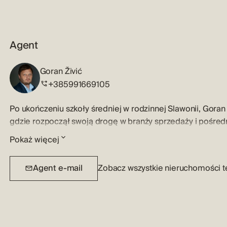
Agent
Goran Živić
+385991669105
Po ukończeniu szkoły średniej w rodzinnej Slawonii, Goran
gdzie rozpoczął swoją drogę w branży sprzedaży i pośredn
trwa już ponad 20 lat.
Pokaż więcej
W ciągu tych wszystkich lat, pełnych pięknych chwil, zadow
Agent e-mail
Zobacz wszystkie nieruchomości 
które przerodziły się w przyjaźnie, praca ta stała się jego 
Dzięki swojemu doświadczeniu i wiedzy zapewnia kliento
profesjonalizm oraz przyjazną atmosferę, w której nigdy n
Posiada wyjątkowe umiejętności negocjacyjne, potrafi bu