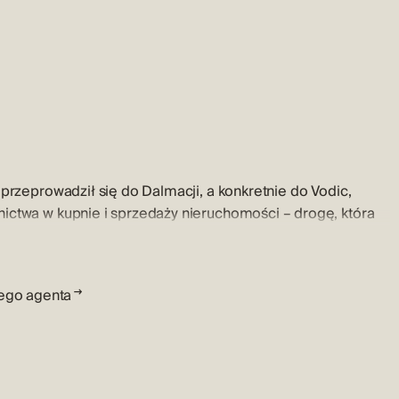
 przeprowadził się do Dalmacji, a konkretnie do Vodic,
ictwa w kupnie i sprzedaży nieruchomości – drogę, która
olonych klientów i relacji z kupującymi oraz sprzedającymi,
tego agenta
pasją i dziedziną, w której nie ma dla niego tajemnic.
m poczucie bezpieczeństwa przy zakupie nieruchomości,
ie czują się niekomfortowo czy niepewnie.
dować zaufanie w rozmowie i dążyć do ostatecznego celu,