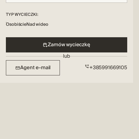
TYP WYCIECZKI:
Osobiście
Nad wideo
Zamów wycieczkę
lub
Agent e-mail
+385991669105