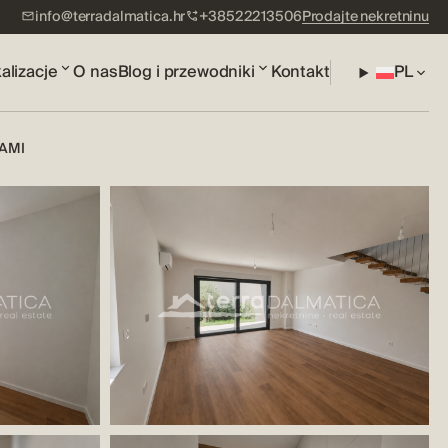
info@terradalmatica.hr
+38522213506
Prodajte nekretninu
alizacje
O nas
Blog i przewodniki
Kontakt
PL
IAMI