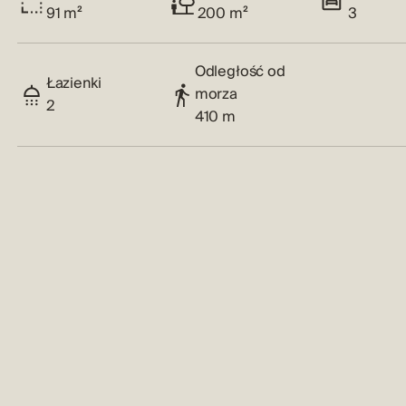
91 m²
200 m²
3
Odległość od
Łazienki
morza
2
410 m