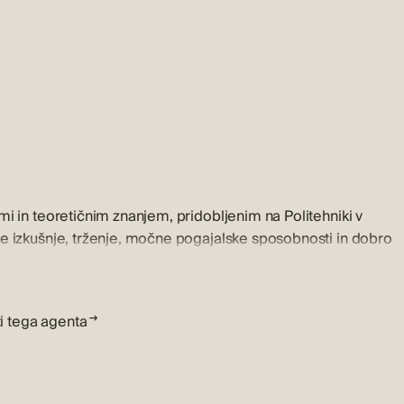
i in teoretičnim znanjem, pridobljenim na Politehniki v
e izkušnje, trženje, močne pogajalske sposobnosti in dobro
, ki razume potrebe in življenjske cilje svojih strank ter k
anjem. Zna predstaviti nepremičnino na trgu, pri čemer s
o nepremičnine. Njene vodstvene sposobnosti prepoznavanja
ti tega agenta
omogočajo njenim strankam, da izberejo popolno