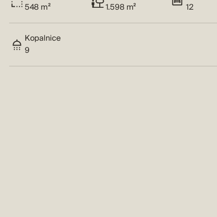
548 m²
1.598 m²
12
Kopalnice
9