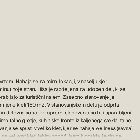
vrtom. Nahaja se na mirni lokaciji, v naselju kjer
minut hoje stran. Hiša je razdeljena na udoben del, ki se
abljajo za turistični najem. Zasebno stanovanje je
mljene kleti 160 m2. V stanovanjskem delu je odprta
a in delovna soba. Pri opremi stanovanja so bili uporabljeni
o talno gretje, kuhinjske fronte iz kaljenega stekla, talne
anja se spusti v veliko klet, kjer se nahaja wellness (savna),
e na velikost kleti lahko bodoči lastnik dozida še druge