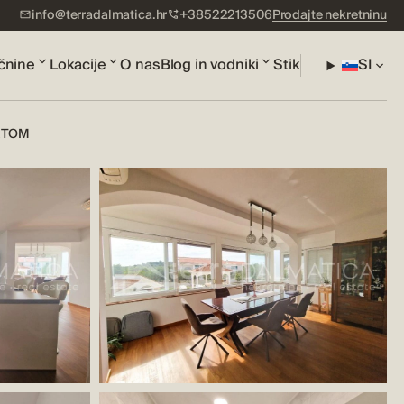
info@terradalmatica.hr
+38522213506
Prodajte nekretninu
čnine
Lokacije
O nas
Blog in vodniki
Stik
SI
VRTOM