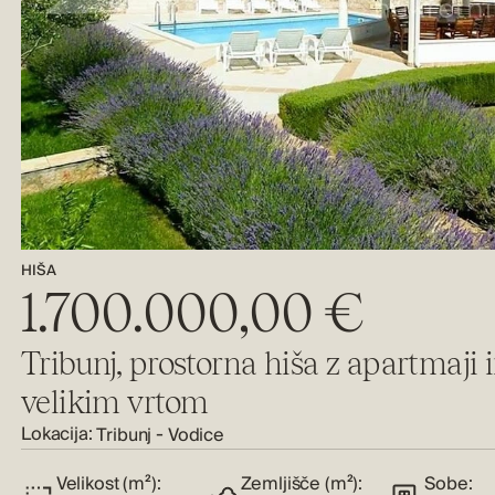
HIŠA
1.700.000,00 €
Tribunj, prostorna hiša z apartmaji 
velikim vrtom
Lokacija:
-
Tribunj
Vodice
Velikost (m²):
Zemljišče (m²):
Sobe: