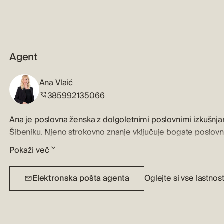
Agent
Ana Vlaić
385992135066
Ana je poslovna ženska z dolgoletnimi poslovnimi izkušnjam
Šibeniku. Njeno strokovno znanje vključuje bogate poslovn
poznavanje nepremičninskega trga. Ana je odlična poslušalka
Pokaži več
svojemu delu in strankam pristopa s potrpežljivostjo in zn
svojimi kreativnimi metodami izpostavlja bistvo in lepot
Elektronska pošta agenta
Oglejte si vse lastnos
tržnih priložnosti, pozornost do detajlov in zanesljivost 
nepremičnino.