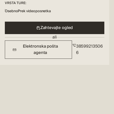
VRSTA TURE:
Osebno
Prek videoposnetka
Zahtevajte ogled
ali
Elektronska pošta
38599213506
agenta
6