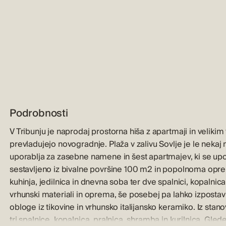
Podrobnosti
V Tribunju je naprodaj prostorna hiša z apartmaji in velikim 
prevladujejo novogradnje. Plaža v zalivu Sovlje je le nekaj 
uporablja za zasebne namene in šest apartmajev, ki se upor
sestavljeno iz bivalne površine 100 m2 in popolnoma opre
kuhinja, jedilnica in dnevna soba ter dve spalnici, kopalnic
vrhunski materiali in oprema, še posebej pa lahko izpostavim
obloge iz tikovine in vrhunsko italijansko keramiko. Iz stanov
tri spalnice, kopalnica, pralnica, shramba in kurilnica. Gled