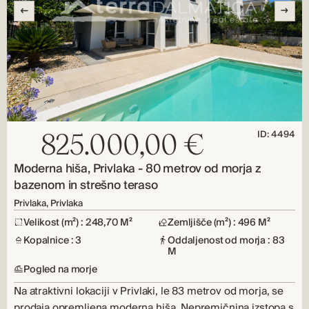
ID: 4494
825.000,00 €
Moderna hiša, Privlaka - 80 metrov od morja z
bazenom in strešno teraso
Privlaka, Privlaka
Velikost (m²) : 248,70 M²
Zemljišče (m²) : 496 M²
Kopalnice : 3
Oddaljenost od morja : 83
M
Pogled na morje
Na atraktivni lokaciji v Privlaki, le 83 metrov od morja, se
prodaja opremljena moderna hiša. Nepremičnina izstopa s