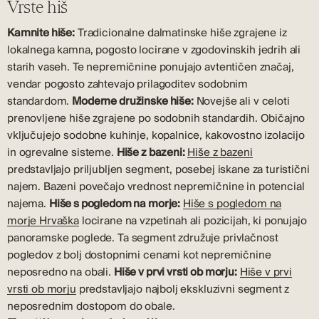
Vrste hiš
Kamnite hiše:
Tradicionalne dalmatinske hiše zgrajene iz
lokalnega kamna, pogosto locirane v zgodovinskih jedrih ali
starih vaseh. Te nepremičnine ponujajo avtentičen značaj,
vendar pogosto zahtevajo prilagoditev sodobnim
standardom.
Moderne družinske hiše:
Novejše ali v celoti
prenovljene hiše zgrajene po sodobnih standardih. Običajno
vključujejo sodobne kuhinje, kopalnice, kakovostno izolacijo
in ogrevalne sisteme.
Hiše z bazeni:
Hiše z bazeni
predstavljajo priljubljen segment, posebej iskane za turistični
najem. Bazeni povečajo vrednost nepremičnine in potencial
najema.
Hiše s pogledom na morje:
Hiše s pogledom na
morje Hrvaška
locirane na vzpetinah ali pozicijah, ki ponujajo
panoramske poglede. Ta segment združuje privlačnost
pogledov z bolj dostopnimi cenami kot nepremičnine
neposredno na obali.
Hiše v prvi vrsti ob morju:
Hiše v prvi
vrsti ob morju
predstavljajo najbolj ekskluzivni segment z
neposrednim dostopom do obale.