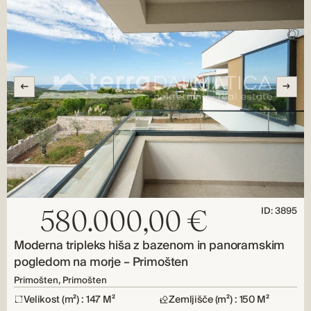
ID: 3895
580.000,00 €
Moderna tripleks hiša z bazenom in panoramskim
pogledom na morje – Primošten
Primošten, Primošten
Velikost (m²) : 147 M²
Zemljišče (m²) : 150 M²