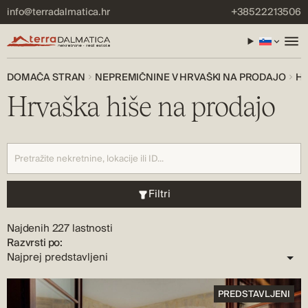
info@terradalmatica.hr
+38522213506
DOMAČA STRAN
NEPREMIČNINE V HRVAŠKI NA PRODAJO
HR
Hrvaška hiše na prodajo
Filtri
Najdenih 227 lastnosti
Razvrsti po:
PREDSTAVLJENI