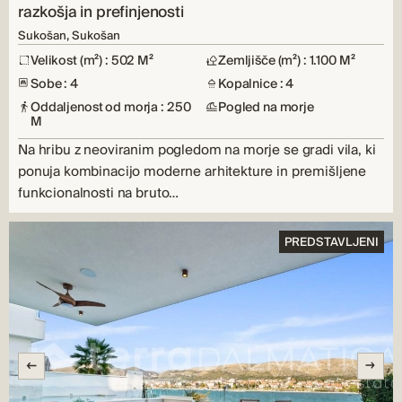
razkošja in prefinjenosti
Sukošan, Sukošan
Velikost (m²) : 502 M²
Zemljišče (m²) : 1.100 M²
Sobe : 4
Kopalnice : 4
Oddaljenost od morja : 250
Pogled na morje
M
Na hribu z neoviranim pogledom na morje se gradi vila, ki
ponuja kombinacijo moderne arhitekture in premišljene
funkcionalnosti na bruto…
PREDSTAVLJENI