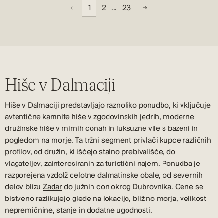
1
2
...
23
Hiše v Dalmaciji
Hiše v Dalmaciji predstavljajo raznoliko ponudbo, ki vključuje
avtentične kamnite hiše v zgodovinskih jedrih, moderne
družinske hiše v mirnih conah in luksuzne vile s bazeni in
pogledom na morje. Ta tržni segment privlači kupce različnih
profilov, od družin, ki iščejo stalno prebivališče, do
vlagateljev, zainteresiranih za turistični najem. Ponudba je
razporejena vzdolž celotne dalmatinske obale, od severnih
delov blizu
Zadar
do južnih con okrog Dubrovnika. Cene se
bistveno razlikujejo glede na lokacijo, bližino morja, velikost
nepremičnine, stanje in dodatne ugodnosti.