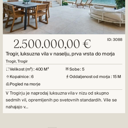
ID: 3088
2.500.000,00 €
Trogir, luksuzna vila v naselju, prva vrsta do morja
Trogir, Trogir
Velikost (m²) : 400 M²
Sobe : 5
Kopalnice : 6
Oddaljenost od morja : 15 M
Pogled na morje
V Trogirju je naprodaj luksuzna vila v nizu od skupno
sedmih vil, opremljenih po svetovnih standardih. Vile se
nahajajo v…