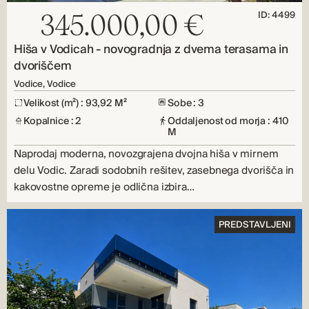
ID: 4499
345.000,00 €
Hiša v Vodicah - novogradnja z dvema terasama in
dvoriščem
Vodice, Vodice
Velikost (m²) : 93,92 M²
Sobe : 3
Kopalnice : 2
Oddaljenost od morja : 410
M
Naprodaj moderna, novozgrajena dvojna hiša v mirnem
delu Vodic. Zaradi sodobnih rešitev, zasebnega dvorišča in
kakovostne opreme je odlična izbira…
PREDSTAVLJENI