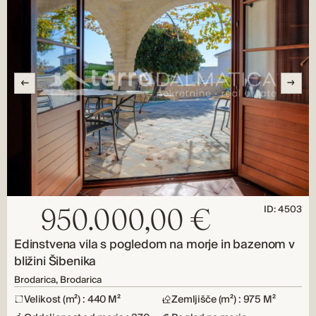
ID: 4503
950.000,00 €
Edinstvena vila s pogledom na morje in bazenom v
bližini Šibenika
Brodarica, Brodarica
Velikost (m²) : 440 M²
Zemljišče (m²) : 975 M²