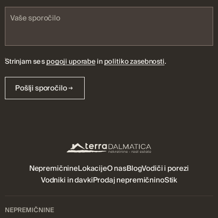
Strinjam se s
pogoji uporabe
in
politiko zasebnosti
.
Pošlji sporočilo
Nepremičnine
Lokacije
O nas
Blog
Vodiči i porezi
Vodniki in davki
Prodaj nepremičnino
Stik
NEPREMIČNINE