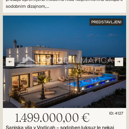
sodobnim dizajnom,…
PREDSTAVLJENI
ID: 4127
1.499.000,00 €
Sanjska vila v Vodicah – sodoben luksuz le nekaj