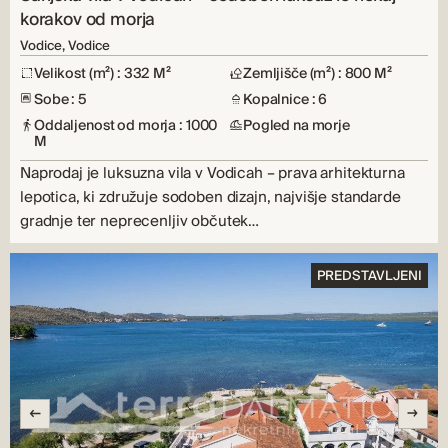
korakov od morja
Vodice, Vodice
Velikost (m²) : 332 M²
Zemljišče (m²) : 800 M²
Sobe : 5
Kopalnice : 6
Oddaljenost od morja : 1000
Pogled na morje
M
Naprodaj je luksuzna vila v Vodicah – prava arhitekturna
lepotica, ki združuje sodoben dizajn, najvišje standarde
gradnje ter neprecenljiv občutek…
PREDSTAVLJENI