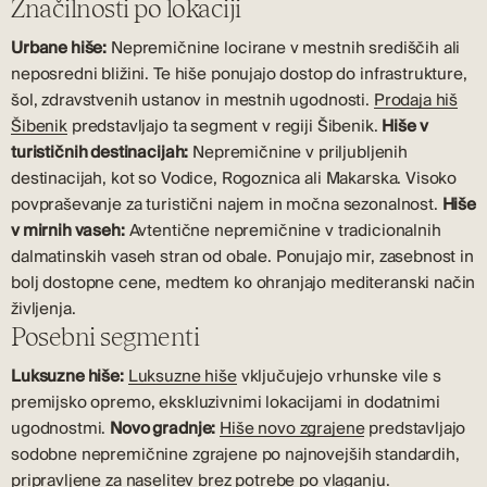
Značilnosti po lokaciji
Urbane hiše:
Nepremičnine locirane v mestnih središčih ali
neposredni bližini. Te hiše ponujajo dostop do infrastrukture,
šol, zdravstvenih ustanov in mestnih ugodnosti.
Prodaja hiš
Šibenik
predstavljajo ta segment v regiji Šibenik.
Hiše v
turističnih destinacijah:
Nepremičnine v priljubljenih
destinacijah, kot so Vodice, Rogoznica ali Makarska. Visoko
povpraševanje za turistični najem in močna sezonalnost.
Hiše
v mirnih vaseh:
Avtentične nepremičnine v tradicionalnih
dalmatinskih vaseh stran od obale. Ponujajo mir, zasebnost in
bolj dostopne cene, medtem ko ohranjajo mediteranski način
življenja.
Posebni segmenti
Luksuzne hiše:
Luksuzne hiše
vključujejo vrhunske vile s
premijsko opremo, ekskluzivnimi lokacijami in dodatnimi
ugodnostmi.
Novo gradnje:
Hiše novo zgrajene
predstavljajo
sodobne nepremičnine zgrajene po najnovejših standardih,
pripravljene za naselitev brez potrebe po vlaganju.