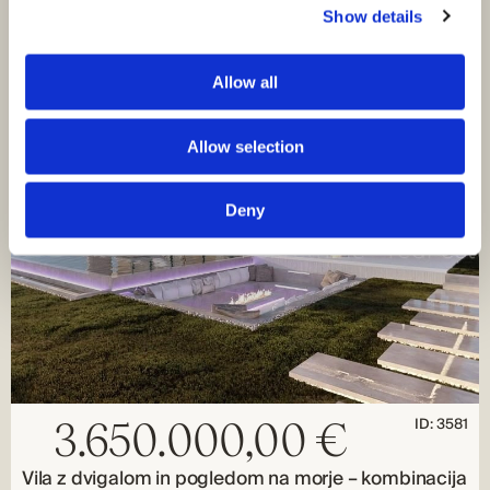
je naprodaj prava oaza miru in narave. Hiša je…
Show details
PREDSTAVLJENI
Allow all
Allow selection
Deny
ID: 3581
3.650.000,00 €
Vila z dvigalom in pogledom na morje – kombinacija