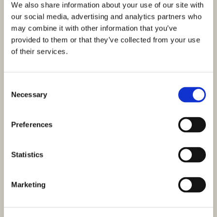
We also share information about your use of our site with
our social media, advertising and analytics partners who
may combine it with other information that you’ve
provided to them or that they’ve collected from your use
of their services.
Consent
Necessary
Selection
ID: 3593
1.350.000,00 €
Preferences
Raj na Šolti: Očarljiv vrt in terase s panoramskim
pogledom na morje
Šolta, Šolta
Statistics
Velikost (m²) : 230 M²
Zemljišče (m²) : 560 M²
Sobe : 4
Kopalnice : 3
Marketing
Oddaljenost od morja : 50
Pogled na morje
M
Na čudovitem otoku Šolta, le 50 metrov od morja in plaže,