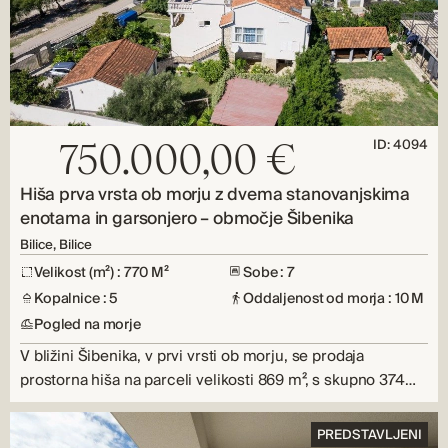
ID: 4094
750.000,00 €
Hiša prva vrsta ob morju z dvema stanovanjskima
enotama in garsonjero – območje Šibenika
Bilice, Bilice
Velikost (m²) : 770 M²
Sobe : 7
Kopalnice : 5
Oddaljenost od morja : 10 M
Pogled na morje
V bližini Šibenika, v prvi vrsti ob morju, se prodaja
prostorna hiša na parceli velikosti 869 m², s skupno 374…
PREDSTAVLJENI