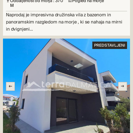
Oddaljenost od morja : 370
Pogled na morje
M
Naprodaj je impresivna družinska vila z bazenom in
panoramskim razgledom na morje , ki se nahaja na mirni
in dvignjeni…
PREDSTAVLJENI