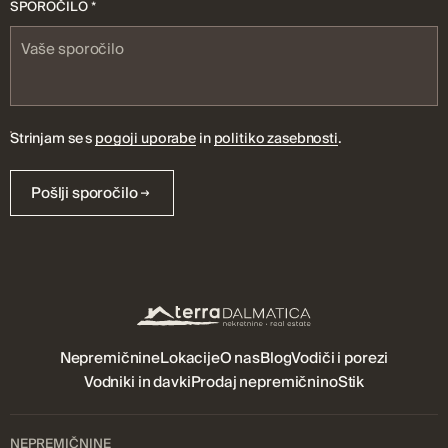
SPOROČILO *
Strinjam se s
pogoji uporabe
in
politiko zasebnosti
.
Pošlji sporočilo
Nepremičnine
Lokacije
O nas
Blog
Vodiči i porezi
Vodniki in davki
Prodaj nepremičnino
Stik
NEPREMIČNINE