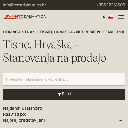
info@terradalmatica.hr
+38522213506
DOMAČA STRAN
TISNO, HRVAŠKA - NEPREMIČNINE NA PROD
Tisno, Hrvaška –
Stanovanja na prodajo
Filtri
Najdenih 6 lastnosti
Razvrsti po: