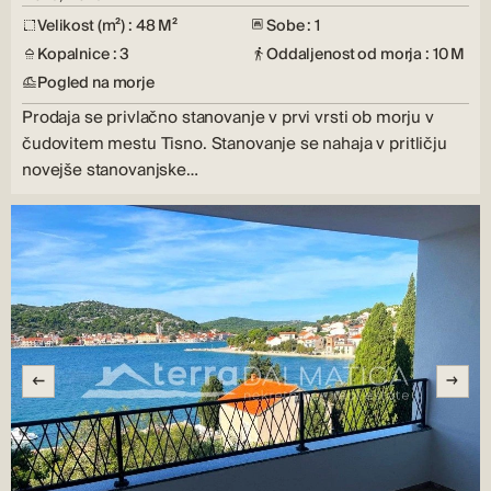
Velikost (m²) : 48 M²
Sobe : 1
Kopalnice : 3
Oddaljenost od morja : 10 M
Pogled na morje
Prodaja se privlačno stanovanje v prvi vrsti ob morju v
čudovitem mestu Tisno. Stanovanje se nahaja v pritličju
novejše stanovanjske…