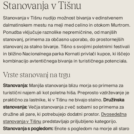
Stanovanja v Tišnu
Stanovanja v Tišnu nudijo možnost bivanja v edinstvenem
dalmatinskem mestu na meji med celino in otokom Murtrom.
Ponudba vključuje raznolike nepremičnine, od manjših
stanovanj, primerna za občasno uporabo, do prostornejših
stanovanj za stalno bivanje. Tišno s svojimi poletnimi festivali
in bližino Nacionalnega parka Kornati privlači kupce, ki iščejo
kombinacijo avtentičnega bivanja in turističnega potenciala.
Vrste stanovanj na trgu
Stanovanja:
Manjša stanovanja blizu morja so primerna za
turistični najem ali kot poletna hiša. Preprosto vzdrževanje je
praktično za lastnike, ki v Tišnu ne bivajo stalno.
Družinska
stanovanja:
Večja stanovanja z več sobami so primerna za
družine ali pare, ki potrebujejo dodatni prostor.
Dvosedežna
stanovanja v Tišnu
predstavljajo priljubljeno kategorijo.
Stanovanja s pogledom:
Enote s pogledom na morje ali staro