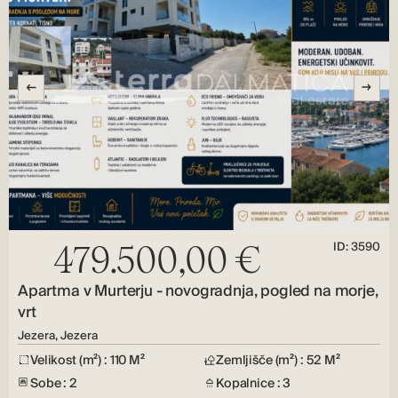
ID: 3590
479.500,00 €
Apartma v Murterju - novogradnja, pogled na morje,
vrt
Jezera, Jezera
Velikost (m²) : 110 M²
Zemljišče (m²) : 52 M²
Sobe : 2
Kopalnice : 3