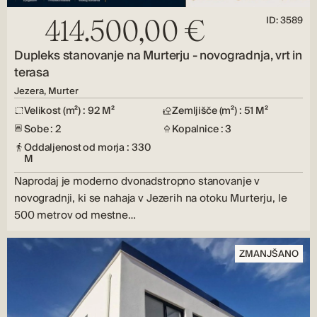
ID: 3589
414.500,00 €
Dupleks stanovanje na Murterju - novogradnja, vrt in
terasa
Jezera, Murter
Velikost (m²) : 92 M²
Zemljišče (m²) : 51 M²
Sobe : 2
Kopalnice : 3
Oddaljenost od morja : 330
M
Naprodaj je moderno dvonadstropno stanovanje v
novogradnji, ki se nahaja v Jezerih na otoku Murterju, le
500 metrov od mestne…
ZMANJŠANO