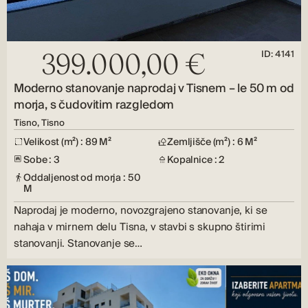
ID: 4141
399.000,00 €
Moderno stanovanje naprodaj v Tisnem – le 50 m od
morja, s čudovitim razgledom
Tisno, Tisno
Velikost (m²) : 89 M²
Zemljišče (m²) : 6 M²
Sobe : 3
Kopalnice : 2
Oddaljenost od morja : 50
M
Naprodaj je moderno, novozgrajeno stanovanje, ki se
nahaja v mirnem delu Tisna, v stavbi s skupno štirimi
stanovanji. Stanovanje se…