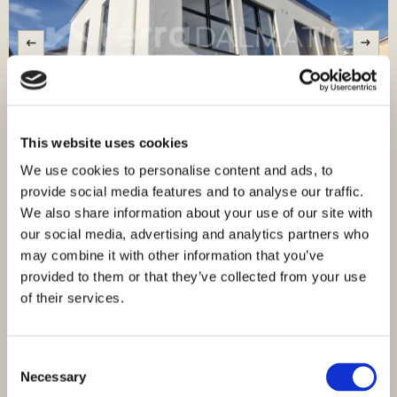
This website uses cookies
We use cookies to personalise content and ads, to
provide social media features and to analyse our traffic.
ID: 3211
359.000,00 €
We also share information about your use of our site with
our social media, advertising and analytics partners who
Tisno, moderno dvoetažno stanovanje v
may combine it with other information that you’ve
novogradnji s strešno teraso
provided to them or that they’ve collected from your use
Murter Kornati, Tisno
of their services.
Velikost (m²) : 120 M²
Zemljišče (m²) : 50 M²
Sobe : 3
Kopalnice : 2
Oddaljenost od morja : 280
Pogled na morje
Consent
M
Necessary
Selection