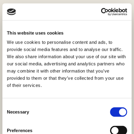
Nepremičnine na Zlarinu
Zlarin je najbližji otok Šibeniku, poznan kot prvi otok brez
This website uses cookies
avtomobilov v Hrvaški. Ta edinstvena značilnost skupaj s
We use cookies to personalise content and ads, to
tradicijo obdelave korala in ohranjeno arhitekturo naredi
provide social media features and to analyse our traffic.
Zlarin posebej privlačen za kupce, ki iščejo avtentično
We also share information about your use of our site with
življenje na otoku v bližini kopnega. Trg nepremičnin na
our social media, advertising and analytics partners who
Zlarinu vključuje tradicionalne kamnite hiše v slikovitem
may combine it with other information that you’ve
jedru, manjše stanove in gradbeno zemljo. Trajektna
provided to them or that they’ve collected from your use
povezava s Šibenikom traja le približno dvajset minut, kar
of their services.
omogoča praktičen dostop do mestnih ugodnosti.
Značilnosti otoka
Consent
Otok brez avtomobilov:
Zlarin je popolnoma prost motornih
Necessary
Selection
vozil, kar zagotavlja mir, čistočo in varnost. Gibanje poteka
peš ali s kolesom, kar ustvarja edinstveno atmosfero.
Koralna
Preferences
tradicija:
Otok je znan po stoletni tradiciji potapljanja in