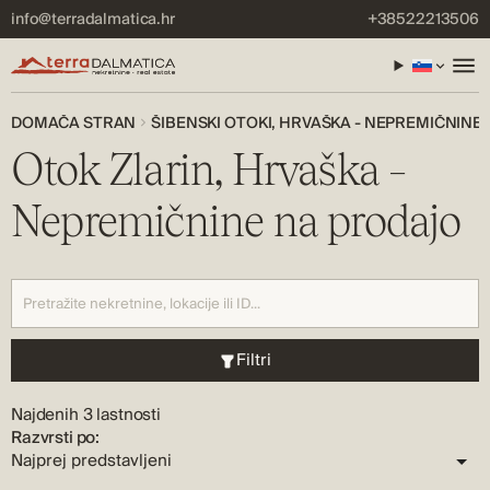
info@terradalmatica.hr
+38522213506
DOMAČA STRAN
ŠIBENSKI OTOKI, HRVAŠKA - NEPREMIČNINE
Otok Zlarin, Hrvaška –
Nepremičnine na prodajo
Filtri
Najdenih 3 lastnosti
Razvrsti po: