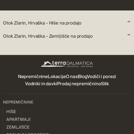
Otok Zlarin, Hrvaška - Hiše na prodajo
Otok Zlarin, Hrvaška - Zemljišče na prodajo
Nepremičnine
Lokacije
O nas
Blog
Vodiči i porezi
Vodniki in davki
Prodaj nepremičnino
Stik
NEPREMIČNINE
HIŠE
APARTMAJI
ZEMLJIŠČE