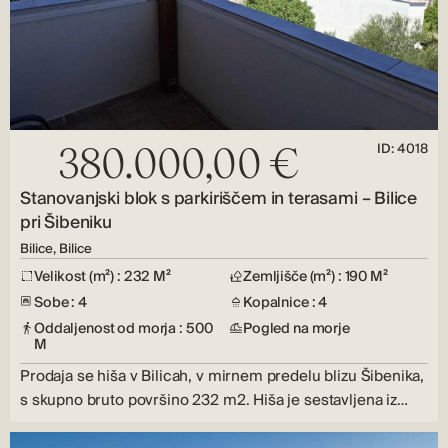
ID: 4018
380.000,00 €
Stanovanjski blok s parkiriščem in terasami – Bilice
pri Šibeniku
Bilice, Bilice
Velikost (m²) : 232 M²
Zemljišče (m²) : 190 M²
Sobe : 4
Kopalnice : 4
Oddaljenost od morja : 500
Pogled na morje
M
Prodaja se hiša v Bilicah, v mirnem predelu blizu Šibenika,
s skupno bruto površino 232 m2. Hiša je sestavljena iz…