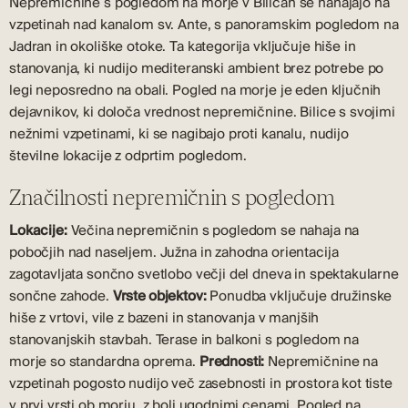
Nepremičnine s pogledom na morje v Bilicah se nahajajo na
vzpetinah nad kanalom sv. Ante, s panoramskim pogledom na
Jadran in okoliške otoke. Ta kategorija vključuje hiše in
stanovanja, ki nudijo mediteranski ambient brez potrebe po
legi neposredno na obali. Pogled na morje je eden ključnih
dejavnikov, ki določa vrednost nepremičnine. Bilice s svojimi
nežnimi vzpetinami, ki se nagibajo proti kanalu, nudijo
številne lokacije z odprtim pogledom.
Značilnosti nepremičnin s pogledom
Lokacije:
Večina nepremičnin s pogledom se nahaja na
pobočjih nad naseljem. Južna in zahodna orientacija
zagotavljata sončno svetlobo večji del dneva in spektakularne
sončne zahode.
Vrste objektov:
Ponudba vključuje družinske
hiše z vrtovi, vile z bazeni in stanovanja v manjših
stanovanjskih stavbah. Terase in balkoni s pogledom na
morje so standardna oprema.
Prednosti:
Nepremičnine na
vzpetinah pogosto nudijo več zasebnosti in prostora kot tiste
v prvi vrsti ob morju, z bolj ugodnimi cenami. Pogled na