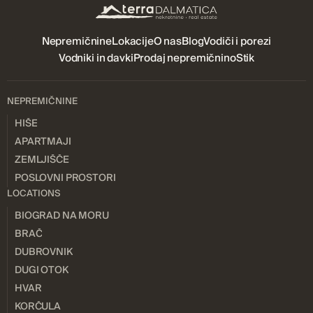
Nepremičnine
Lokacije
O nas
Blog
Vodiči i porezi
Vodniki in davki
Prodaj nepremičnino
Stik
NEPREMIČNINE
HIŠE
APARTMAJI
ZEMLJIŠČE
POSLOVNI PROSTORI
LOCATIONS
BIOGRAD NA MORU
BRAČ
DUBROVNIK
DUGI OTOK
HVAR
KORČULA