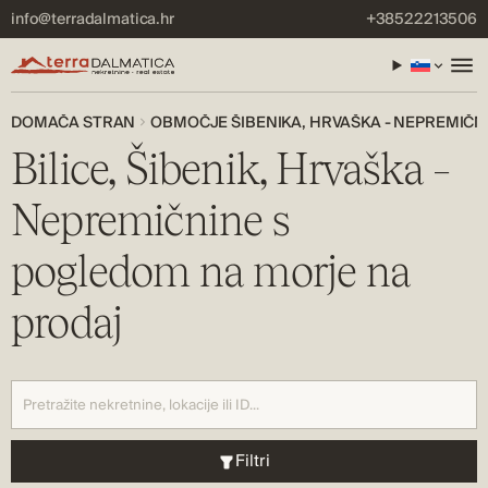
info@terradalmatica.hr
+38522213506
DOMAČA STRAN
OBMOČJE ŠIBENIKA, HRVAŠKA - NEPREMIČN
Bilice, Šibenik, Hrvaška –
Nepremičnine s
pogledom na morje na
prodaj
Filtri