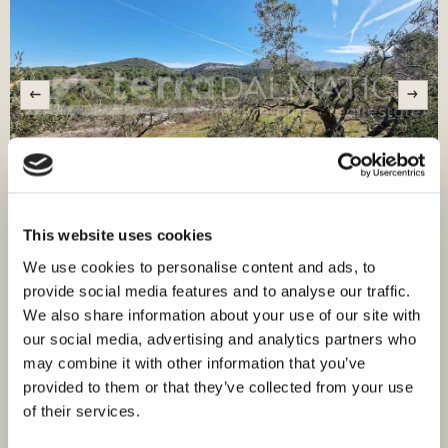
This website uses cookies
We use cookies to personalise content and ads, to
ID: 3032
405.100,00 €
provide social media features and to analyse our traffic.
We also share information about your use of our site with
Šibenik, Bilice, veliko gradbeno zemljišče na mirni
our social media, advertising and analytics partners who
lokaciji
may combine it with other information that you’ve
Bilice, Bilice
provided to them or that they’ve collected from your use
Velikost (m²) : 4.051 M²
Pogled na morje
of their services.
V mestu Bilice, blizu Šibenika, se prodaja veliko gradbeno