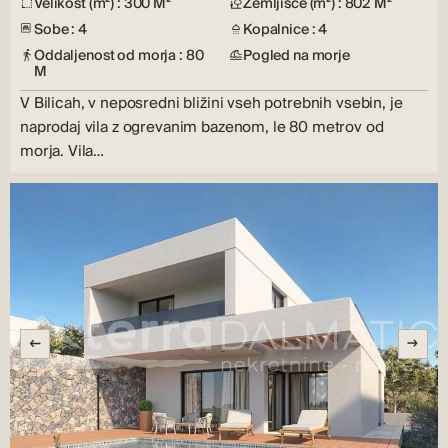
Velikost (m²) : 300 M²
Zemljišče (m²) : 802 M²
Sobe : 4
Kopalnice : 4
Oddaljenost od morja : 80
Pogled na morje
M
V Bilicah, v neposredni bližini vseh potrebnih vsebin, je
naprodaj vila z ogrevanim bazenom, le 80 metrov od
morja. Vila…