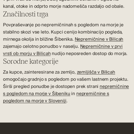
kanal, otoke in odprto morje nadomešča razdaljo od obale.
Značilnosti trga
Povpraševanje po nepremičninah s pogledom na morje je
stabilno skozi vse leto. Kupci cenijo kombinacijo pogleda,
mirnega okolja in bližine Šibenika.
Nepremičnine v Bilicah
zajemajo celotno ponudbo v naselju.
Nepremičnine v prvi
vrsti ob morju v Bilicah
nudijo neposreden dostop do morja.
Sorodne kategorije
Za kupce, zainteresirane za zemljo,
zemljišča v Bilicah
omogočajo gradnjo s pogledom po vašem lastnem projektu.
Širši pregled ponudbe je dostopen prek strani
nepremičnine
s pogledom na morje v Šibeniku
in
nepremičnine s
pogledom na morje v Sloveniji
.