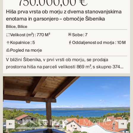
750.000,00 €
Hiša prva vrsta ob morju z dvema stanovanjskima
enotama in garsonjero – območje Šibenika
Bilice, Bilice
Velikost (m²) : 770 M²
Sobe : 7
Kopalnice : 5
Oddaljenost od morja : 10 M
Pogled na morje
V bližini Šibenika, v prvi vrsti ob morju, se prodaja
prostorna hiša na parceli velikosti 869 m², s skupno 374…