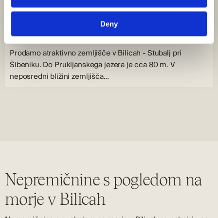
Šibeniku
Bilice, Bilice, Hrvatska
Deny
Velikost (m²) : 7.200 M²
Pogled na morje
Prodamo atraktivno zemljišče v Bilicah - Stubalj pri
Šibeniku. Do Prukljanskega jezera je cca 80 m. V
neposredni bližini zemljišča…
Nepremičnine s pogledom na
morje v Bilicah