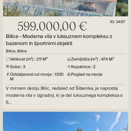
ID: 3497
599.000,00 €
Bilice - Moderna vila v luksuznem kompleksu z
bazenom in športnimi objekti
Bilice, Bilice
Velikost (m²) : 211 M²
Zemljišče (m²) : 474 M²
Sobe : 3
Kopalnice : 2
Oddaljenost od morja : 1300
Pogled na morje
M
V mirnem okolju Bilic, nedaleč od Šibenika, je naprodaj
moderna vila v izgradnji, ki je del luksuznega kompleksa s
6…