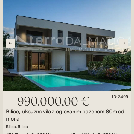
ID: 3499
990.000,00 €
Bilice, luksuzna vila z ogrevanim bazenom 80m od
morja
Bilice, BIlice