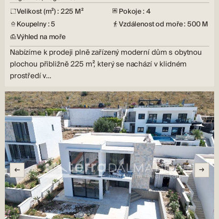
Velikost (m²) : 225 M²
Pokoje : 4
Koupelny : 5
Vzdálenost od moře : 500 M
Výhled na moře
Nabízíme k prodeji plně zařízený moderní dům s obytnou
plochou přibližně 225 m², který se nachází v klidném
prostředí v…