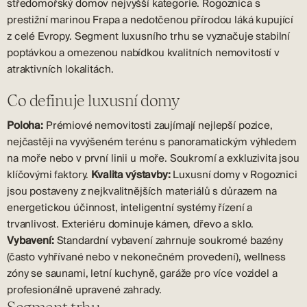
středomořský domov nejvyšší kategorie. Rogoznica s
prestižní marinou Frapa a nedotčenou přírodou láká kupující
z celé Evropy. Segment luxusního trhu se vyznačuje stabilní
poptávkou a omezenou nabídkou kvalitních nemovitostí v
atraktivních lokalitách.
Co definuje luxusní domy
Poloha:
Prémiové nemovitosti zaujímají nejlepší pozice,
nejčastěji na vyvýšeném terénu s panoramatickým výhledem
na moře nebo v první linii u moře. Soukromí a exkluzivita jsou
klíčovými faktory.
Kvalita výstavby:
Luxusní domy v Rogoznici
jsou postaveny z nejkvalitnějších materiálů s důrazem na
energetickou účinnost, inteligentní systémy řízení a
trvanlivost. Exteriéru dominuje kámen, dřevo a sklo.
Vybavení:
Standardní vybavení zahrnuje soukromé bazény
(často vyhřívané nebo v nekonečném provedení), wellness
zóny se saunami, letní kuchyně, garáže pro více vozidel a
profesionálně upravené zahrady.