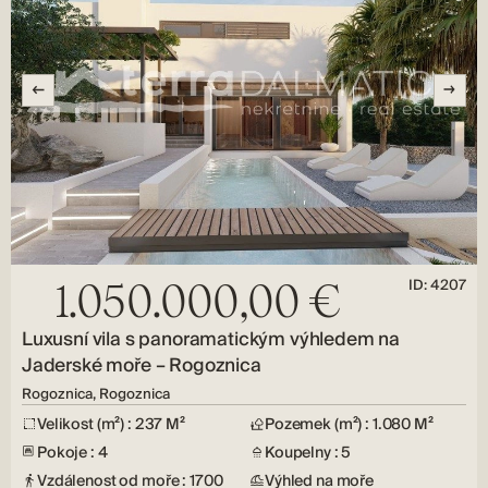
ID: 4207
1.050.000,00 €
Luxusní vila s panoramatickým výhledem na
Jaderské moře – Rogoznica
Rogoznica, Rogoznica
Velikost (m²) : 237 M²
Pozemek (m²) : 1.080 M²
Pokoje : 4
Koupelny : 5
Vzdálenost od moře : 1700
Výhled na moře