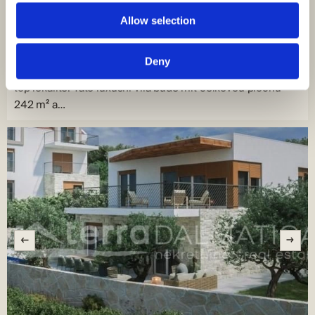
Velikost (m²) : 242 M²
Pozemek (m²) : 529 M²
Allow selection
Pokoje : 4
Koupelny : 5
Výhled na moře
Deny
Okolí Rogoznice, pozemek se započatou výstavbou vily v
top lokalitě. Tato luxusní vila bude mít celkovou plochu
242 m² a…