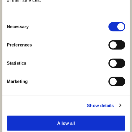
of their services.
Consent
Necessary
Selection
Preferences
Statistics
Marketing
ID: 3449
750.000,00 €
Show details
Okolí Rogoznica, pozemek se započatou výstavbou
vily v top lokalitě
Allow all
Rogoznica, Kanica