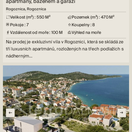
apartmány, bazénem a garáží
Rogoznica, Rogoznica
Velikost (m²) : 550 M²
Pozemek (m²) : 470 M²
Pokoje : 7
Koupelny : 8
Vzdálenost od moře : 100 M
Výhled na moře
Na prodej je exkluzivní vila v Rogoznici, která se skládá ze
tří luxusních apartmánů, rozložených na třech podlažích s
nádherným…