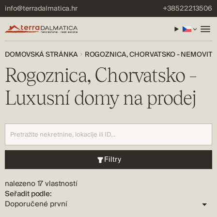
info@terradalmatica.hr
+38522213506
DOMOVSKÁ STRÁNKA
ROGOZNICA, CHORVATSKO - NEMOVITO
Rogoznica, Chorvatsko –
Luxusní domy na prodej
Filtry
nalezeno 17 vlastností
Seřadit podle: