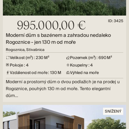
ID: 3425
995.000,00 €
Moderní dům s bazénem a zahradou nedaleko
Rogoznice - jen 130 m od moře
Rogoznica, Stivašnica
Velikost (m²) : 230 M²
Pozemek (m²) : 690 M²
Pokoje : 4
Koupelny : 4
Vzdálenost od moře : 130 M
Výhled na moře
Moderní a prostorný dům o dvou podlažích je na prodej u
Rogoznice, pouhých 130 m od moře. Tento elegantní
dům…
SNÍŽENÝ