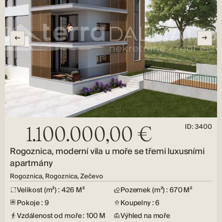
ID: 3400
1.100.000,00 €
Rogoznica, moderní vila u moře se třemi luxusními
apartmány
Rogoznica, Rogoznica, Zečevo
Velikost (m²) : 426 M²
Pozemek (m²) : 670 M²
Pokoje : 9
Koupelny : 6
Vzdálenost od moře : 100 M
Výhled na moře