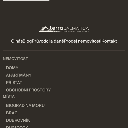
O nás
Blog
Průvodci a daně
Prodej nemovitosti
Kontakt
NEMOVITOST
DOMY
APARTMÁNY
PŘISTÁT
OBCHODNÍ PROSTORY
MÍSTA
BIOGRAD NA MORU
BRAČ
DUBROVNÍK
DUGI OTOK