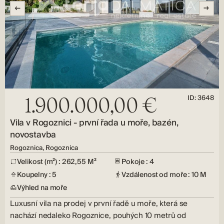
ID: 3648
1.900.000,00 €
Vila v Rogoznici - první řada u moře, bazén,
novostavba
Rogoznica, Rogoznica
Velikost (m²) : 262,55 M²
Pokoje : 4
Koupelny : 5
Vzdálenost od moře : 10 M
Výhled na moře
Luxusní vila na prodej v první řadě u moře, která se
nachází nedaleko Rogoznice, pouhých 10 metrů od