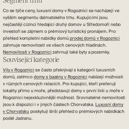
Segment trhu
Co se týče ceny, luxusní domy v Rogoznici se nacházejí ve
vyšším segmentu dalmatského trhu. Kupujícími jsou
nejčastěji cizinci hledající druhý domov u Středomoří nebo
investoři se zájmem o prémiový turistický pronájem. Pro
přehled kompletní nabídky domů
prodej domů v Rogoznici
zahrnuje nemovitosti ve všech cenových hladinách.
Nemovitosti v Rogoznici
zahrnují také byty a pozemky.
Související kategorie
Vily v Rogoznici
se často překrývají s kategorií luxusních
domů, zatímco
domy s bazény v Rogoznici
nabízejí možnosti
v různých cenových relacích. Pro kupující, kteří preferují
lokality přímo u moře, představují domy v první linii u moře v
Rogoznici nejexkluzivnější možnost. Srovnatelné nemovitosti
jsou k dispozici i v jiných částech Chorvatska.
Luxusní domy
v Chorvatsku
poskytují širší přehled o prémiových nabídkách
podél Jadranu.