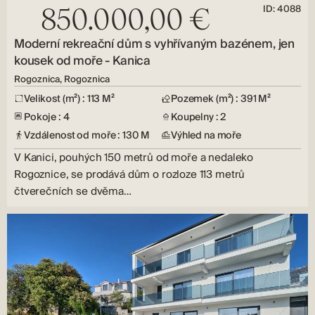
ID: 4088
850.000,00 €
Moderní rekreační dům s vyhřívaným bazénem, ​​jen
kousek od moře - Kanica
Rogoznica, Rogoznica
Velikost (m²) : 113 M²
Pozemek (m²) : 391 M²
Pokoje : 4
Koupelny : 2
Vzdálenost od moře : 130 M
Výhled na moře
V Kanici, pouhých 150 metrů od moře a nedaleko
Rogoznice, se prodává dům o rozloze 113 metrů
čtverečních se dvěma…