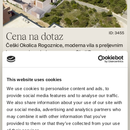
ID: 3455
Cena na dotaz
Češki Okolica Rogoznice, moderna vila s preljevnim
bazenom i pogledom na more Okolí Rogoznice,
moderní vila s nekonečným bazénem a výhledem
na moře
Rogoznica, Rogoznica
This website uses cookies
Velikost (m²) : 246 M²
Pozemek (m²) : 687 M²
We use cookies to personalise content and ads, to
Pokoje : 3
Koupelny : 4
provide social media features and to analyse our traffic.
Vzdálenost od moře : 170 M
Výhled na moře
We also share information about your use of our site with
Vila s nekonečným bazénem a výhledem na moře je na
our social media, advertising and analytics partners who
prodej v okolí Rogoznice. Vila se rozkládá na dvou
may combine it with other information that you’ve
podlažích…
provided to them or that they’ve collected from your use