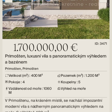
ID: 3471
1.700.000,00 €
Primošten, luxusní vila s panoramatickým výhledem
a bazénem
Primošten, Primošten
Velikost (m²) : 400 M²
Pozemek (m²) : 1.200 M²
Pokoje : 4
Koupelny : 5
Vzdálenost od moře : 1060
Výhled na moře
M
V Primoštenu, na krásném místě, se nachází impozantní
moderní vila s nádherným panoramatickým výhledem na