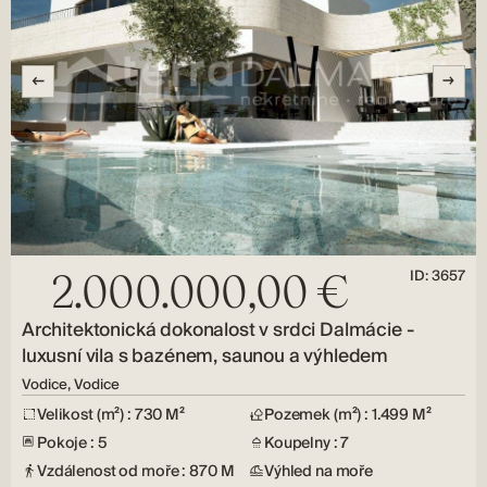
ID: 3657
2.000.000,00 €
Architektonická dokonalost v srdci Dalmácie -
luxusní vila s bazénem, ​​saunou a výhledem
Vodice, Vodice
Velikost (m²) : 730 M²
Pozemek (m²) : 1.499 M²
Pokoje : 5
Koupelny : 7
Vzdálenost od moře : 870 M
Výhled na moře