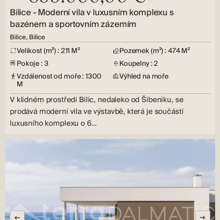
Bilice - Moderní vila v luxusním komplexu s
bazénem a sportovním zázemím
Bilice, Bilice
Velikost (m²) : 211 M²
Pozemek (m²) : 474 M²
Pokoje : 3
Koupelny : 2
Vzdálenost od moře : 1300
Výhled na moře
M
V klidném prostředí Bilic, nedaleko od Šibeniku, se
prodává moderní vila ve výstavbě, která je součástí
luxusního komplexu o 6…