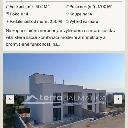
Velikost (m²) : 502 M²
Pozemek (m²) : 1.100 M²
Pokoje : 4
Koupelny : 4
Vzdálenost od moře : 250 M
Výhled na moře
Na kopci s ničím nerušeným výhledem na moře se staví
vila, která nabízí kombinaci moderní architektury a
promyšlené funkčnosti na…