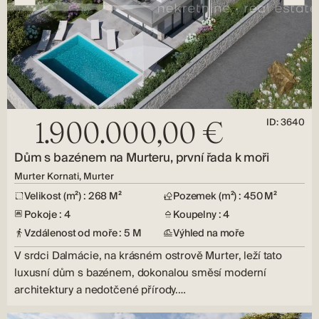
ID: 3640
1.900.000,00 €
Dům s bazénem na Murteru, první řada k moři
Murter Kornati, Murter
Velikost (m²) : 268 M²
Pozemek (m²) : 450 M²
Pokoje : 4
Koupelny : 4
Vzdálenost od moře : 5 M
Výhled na moře
V srdci Dalmácie, na krásném ostrově Murter, leží tato
luxusní dům s bazénem, ​​dokonalou směsí moderní
architektury a nedotčené přírody.…