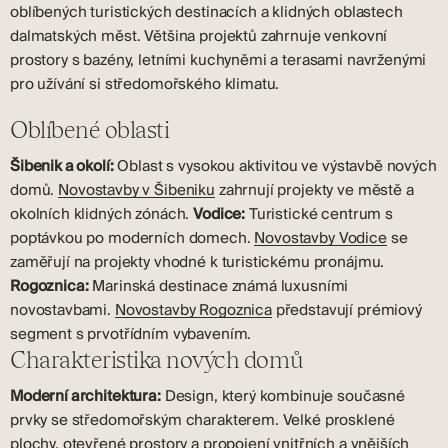
oblíbených turistických destinacích a klidných oblastech
dalmatských měst. Většina projektů zahrnuje venkovní
prostory s bazény, letními kuchyněmi a terasami navrženými
pro užívání si středomořského klimatu.
Oblíbené oblasti
Šibenik a okolí:
Oblast s vysokou aktivitou ve výstavbě nových
domů.
Novostavby v Šibeniku
zahrnují projekty ve městě a
okolních klidných zónách.
Vodice:
Turistické centrum s
poptávkou po moderních domech.
Novostavby Vodice
se
zaměřují na projekty vhodné k turistickému pronájmu.
Rogoznica:
Marinská destinace známá luxusními
novostavbami.
Novostavby Rogoznica
představují prémiový
segment s prvotřídním vybavením.
Charakteristika nových domů
Moderní architektura:
Design, který kombinuje současné
prvky se středomořským charakterem. Velké prosklené
plochy, otevřené prostory a propojení vnitřních a vnějších