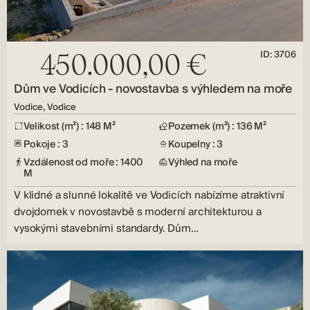
ID: 3706
450.000,00 €
Dům ve Vodicích - novostavba s výhledem na moře
Vodice, Vodice
Velikost (m²) : 148 M²
Pozemek (m²) : 136 M²
Pokoje : 3
Koupelny : 3
Vzdálenost od moře : 1400
Výhled na moře
M
V klidné a slunné lokalitě ve Vodicích nabízíme atraktivní
dvojdomek v novostavbě s moderní architekturou a
vysokými stavebními standardy. Dům…