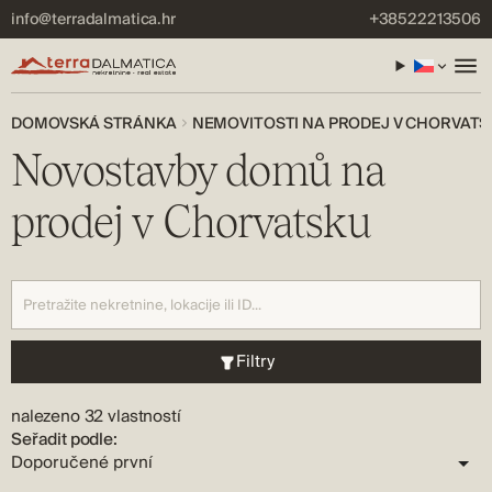
info@terradalmatica.hr
+38522213506
DOMOVSKÁ STRÁNKA
NEMOVITOSTI NA PRODEJ V CHORVATS
Novostavby domů na
prodej v Chorvatsku
Filtry
nalezeno 32 vlastností
Seřadit podle: