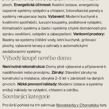
ploch.
Energetická účinnost:
Kvalitní izolace, energeticky
úsporné systémy vytápění a chlazení, fotovoltaické panely a
systémy rekuperace tepla.
Vybavení:
Moderní kuchyně s
kvalitními spotřebiči, luxusní koupelny, podlahové vytápění,
klimatizační systémy a často i systémy chytré domácnosti pro
správu osvětlení, vytápění a zabezpečení.
Venkovní prostory:
Bazény se systémy čištění vody, letní kuchyně, grilovací
plochy, vybavené terasy a zahrady s automatickými
zavlažovacími systémy.
Výhody koupě nového domu
Není nutná rekonstrukce:
Domy plně vybavené a připravené k
nastěhování nebo pronájmu.
Záruky:
Stavební záruky na
konstrukci a instalace, obvykle 2–5 let v závislosti na daných
prvcích.
Nízké provozní náklady:
Moderní izolace a systémy
snižují náklady na vytápění, chlazení a údržbu.
Související kategorie
Pro širší pohled na trh zahrnuje
Novostavby v Chorvatsku
byty