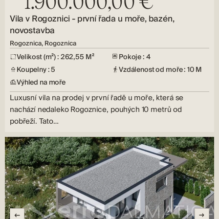
1.900.000,00 €
Vila v Rogoznici - první řada u moře, bazén,
novostavba
Rogoznica, Rogoznica
Velikost (m²) : 262,55 M²
Pokoje : 4
Koupelny : 5
Vzdálenost od moře : 10 M
Výhled na moře
Luxusní vila na prodej v první řadě u moře, která se
nachází nedaleko Rogoznice, pouhých 10 metrů od
pobřeží. Tato…