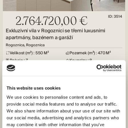
ID: 3514
2.764.720,00 €
Exkluzivní vila v Rogoznici se třemi luxusními
apartmány, bazénem a garáží
Rogoznica, Rogoznica
Velikost (m²) : 550 M²
Pozemek (m²) : 470 M²
Pokoje : 7
Koupelny : 8
Vzdálenost od moře : 100 M
Výhled na moře
Na prodej je exkluzivní vila v Rogoznici, která se skládá ze
tří luxusních apartmánů, rozložených na třech podlažích s
This website uses cookies
nádherným…
We use cookies to personalise content and ads, to
provide social media features and to analyse our traffic.
We also share information about your use of our site with
our social media, advertising and analytics partners who
may combine it with other information that you’ve