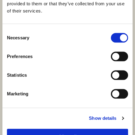
provided to them or that they’ve collected from your use
of their services.
Consent
Necessary
Selection
Preferences
ID: 3499
990.000,00 €
Statistics
Bilice, luxusní vila s vyhřívaným bazénem 80m od
moře
Marketing
Bilice, BIlice
Velikost (m²) : 300 M²
Pozemek (m²) : 802 M²
Pokoje : 4
Koupelny : 4
Show details
Vzdálenost od moře : 80 M
Výhled na moře