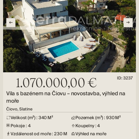
ID: 3237
1.070.000,00 €
Vila s bazénem na Čiovu – novostavba, výhled na
moře
Čiovo, Slatine
Velikost (m²) : 340 M²
Pozemek (m²) : 930 M²
Pokoje : 4
Koupelny : 4
Vzdálenost od moře : 230 M
Výhled na moře