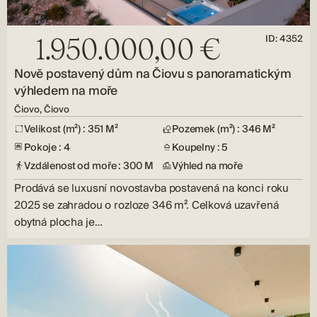
ID: 4352
1.950.000,00 €
Nově postavený dům na Čiovu s panoramatickým
výhledem na moře
Čiovo, Čiovo
Velikost (m²) : 351 M²
Pozemek (m²) : 346 M²
Pokoje : 4
Koupelny : 5
Vzdálenost od moře : 300 M
Výhled na moře
Prodává se luxusní novostavba postavená na konci roku
2025 se zahradou o rozloze 346 m². Celková uzavřená
obytná plocha je…