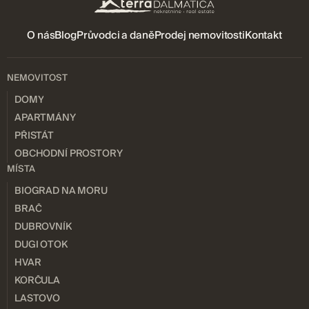
O nás
Blog
Průvodci a daně
Prodej nemovitosti
Kontakt
NEMOVITOST
DOMY
APARTMÁNY
PŘISTÁT
OBCHODNÍ PROSTORY
MÍSTA
BIOGRAD NA MORU
BRAČ
DUBROVNÍK
DUGI OTOK
HVAR
KORČULA
LASTOVO