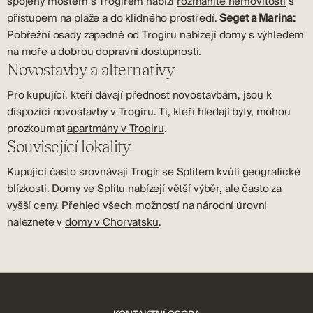
spojený mostem s Trogirem nabízí
rozmanité nemovitosti
s
přístupem na pláže a do klidného prostředí.
Seget a Marina:
Pobřežní osady západně od Trogiru nabízejí domy s výhledem
na moře a dobrou dopravní dostupností.
Novostavby a alternativy
Pro kupující, kteří dávají přednost novostavbám, jsou k
dispozici
novostavby v Trogiru
. Ti, kteří hledají byty, mohou
prozkoumat
apartmány v Trogiru
.
Související lokality
Kupující často srovnávají Trogir se Splitem kvůli geografické
blízkosti.
Domy ve Splitu
nabízejí větší výběr, ale často za
vyšší ceny. Přehled všech možností na národní úrovni
naleznete v
domy v Chorvatsku
.