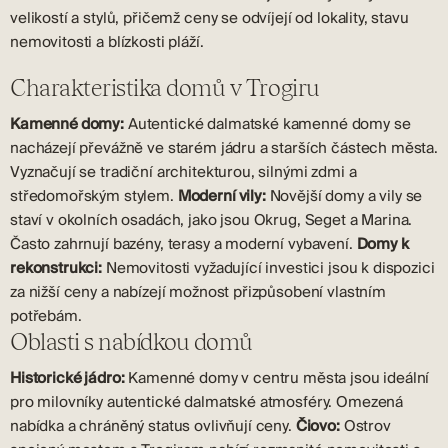
velikostí a stylů, přičemž ceny se odvíjejí od lokality, stavu
nemovitosti a blízkosti pláží.
Charakteristika domů v Trogiru
Kamenné domy:
Autentické dalmatské kamenné domy se
nacházejí převážně ve starém jádru a starších částech města.
Vyznačují se tradiční architekturou, silnými zdmi a
středomořským stylem.
Moderní vily:
Novější domy a vily se
staví v okolních osadách, jako jsou Okrug, Seget a Marina.
Často zahrnují bazény, terasy a moderní vybavení.
Domy k
rekonstrukci:
Nemovitosti vyžadující investici jsou k dispozici
za nižší ceny a nabízejí možnost přizpůsobení vlastním
potřebám.
Oblasti s nabídkou domů
Historické jádro:
Kamenné domy v centru města jsou ideální
pro milovníky autentické dalmatské atmosféry. Omezená
nabídka a chráněný status ovlivňují ceny.
Čiovo:
Ostrov