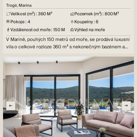
Trogir, Marina
Velikost (m²) : 360 M²
Pozemek (m²) : 800 M²
Pokoje : 4
Koupelny : 6
Vzdálenost od moře : 150 M
Výhled na moře
V Marině, pouhých 150 metrů od moře, se prodává luxusní
vila o celkové rozloze 360 ​​m² s nekonečným bazénem a…