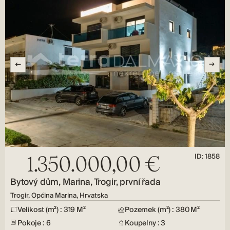
ID: 1858
1.350.000,00 €
Bytový dům, Marina, Trogir, první řada
Trogir, Općina Marina, Hrvatska
Velikost (m²) : 319 M²
Pozemek (m²) : 380 M²
Pokoje : 6
Koupelny : 3