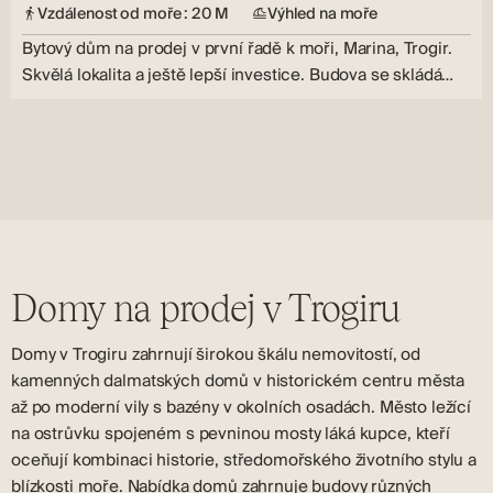
Vzdálenost od moře : 20 M
Výhled na moře
Bytový dům na prodej v první řadě k moři, Marina, Trogir.
Skvělá lokalita a ještě lepší investice. Budova se skládá…
Domy na prodej v Trogiru
Domy v Trogiru zahrnují širokou škálu nemovitostí, od
kamenných dalmatských domů v historickém centru města
až po moderní vily s bazény v okolních osadách. Město ležící
na ostrůvku spojeném s pevninou mosty láká kupce, kteří
oceňují kombinaci historie, středomořského životního stylu a
blízkosti moře. Nabídka domů zahrnuje budovy různých