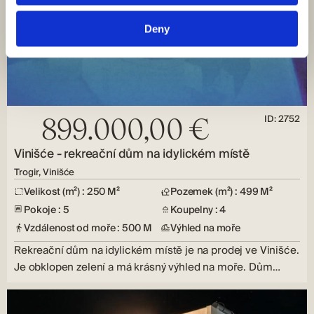
Deny
ID: 2752
899.000,00 €
Vinišće - rekreační dům na idylickém místě
Trogir, Vinišće
Velikost (m²) : 250 M²
Pozemek (m²) : 499 M²
Pokoje : 5
Koupelny : 4
Vzdálenost od moře : 500 M
Výhled na moře
Rekreační dům na idylickém místě je na prodej ve Vinišće.
Je obklopen zelení a má krásný výhled na moře. Dům…