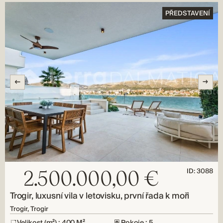
PŘEDSTAVENÍ
ID: 3088
2.500.000,00 €
Trogir, luxusní vila v letovisku, první řada k moři
Trogir, Trogir
Velikost (m²) : 400 M²
Pokoje : 5