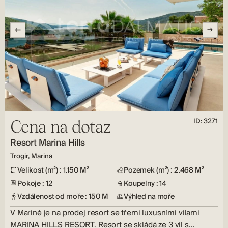
ID: 3271
Cena na dotaz
Resort Marina Hills
Trogir, Marina
Velikost (m²) : 1.150 M²
Pozemek (m²) : 2.468 M²
Pokoje : 12
Koupelny : 14
Vzdálenost od moře : 150 M
Výhled na moře
V Marině je na prodej resort se třemi luxusními vilami
MARINA HILLS RESORT. Resort se skládá ze 3 vil s…