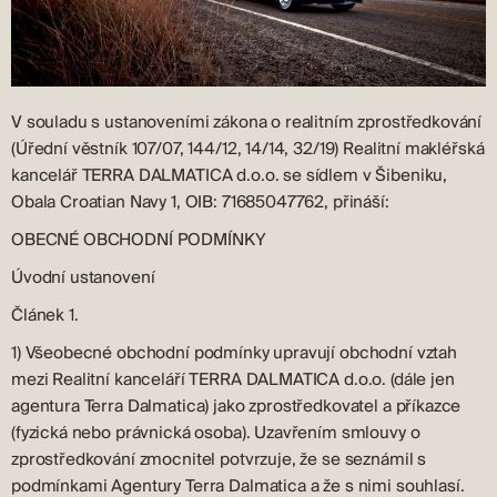
V souladu s ustanoveními zákona o realitním zprostředkování
(Úřední věstník 107/07, 144/12, 14/14, 32/19) Realitní makléřská
kancelář TERRA DALMATICA d.o.o. se sídlem v Šibeniku,
Obala Croatian Navy 1, OIB: 71685047762, přináší:
OBECNÉ OBCHODNÍ PODMÍNKY
Úvodní ustanovení
Článek 1.
1) Všeobecné obchodní podmínky upravují obchodní vztah
mezi Realitní kanceláří TERRA DALMATICA d.o.o. (dále jen
agentura Terra Dalmatica) jako zprostředkovatel a příkazce
(fyzická nebo právnická osoba). Uzavřením smlouvy o
zprostředkování zmocnitel potvrzuje, že se seznámil s
podmínkami Agentury Terra Dalmatica a že s nimi souhlasí.