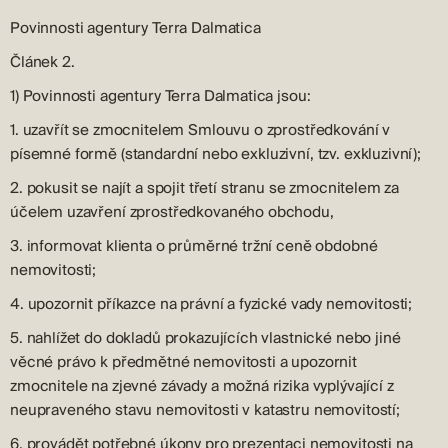
Povinnosti agentury Terra Dalmatica
Článek 2.
1) Povinnosti agentury Terra Dalmatica jsou:
1. uzavřít se zmocnitelem Smlouvu o zprostředkování v
písemné formě (standardní nebo exkluzivní, tzv. exkluzivní);
2. pokusit se najít a spojit třetí stranu se zmocnitelem za
účelem uzavření zprostředkovaného obchodu,
3. informovat klienta o průměrné tržní ceně obdobné
nemovitosti;
4. upozornit příkazce na právní a fyzické vady nemovitosti;
5. nahlížet do dokladů prokazujících vlastnické nebo jiné
věcné právo k předmětné nemovitosti a upozornit
zmocnitele na zjevné závady a možná rizika vyplývající z
neupraveného stavu nemovitosti v katastru nemovitostí;
6. provádět potřebné úkony pro prezentaci nemovitosti na