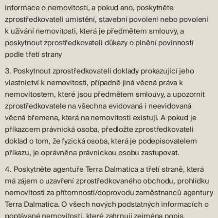
informace o nemovitosti, a pokud ano, poskytněte
zprostředkovateli umístění, stavební povolení nebo povolení
k užívání nemovitosti, která je předmětem smlouvy, a
poskytnout zprostředkovateli důkazy o plnění povinností
podle třetí strany
3. Poskytnout zprostředkovateli doklady prokazující jeho
vlastnictví k nemovitosti, případně jiná věcná práva k
nemovitostem, které jsou předmětem smlouvy, a upozornit
zprostředkovatele na všechna evidovaná i neevidovaná
věcná břemena, která na nemovitosti existují. A pokud je
příkazcem právnická osoba, předložte zprostředkovateli
doklad o tom, že fyzická osoba, která je podepisovatelem
příkazu, je oprávněna právnickou osobu zastupovat.
4. Poskytněte agentuře Terra Dalmatica a třetí straně, která
má zájem o uzavření zprostředkovaného obchodu, prohlídku
nemovitosti za přítomnosti/doprovodu zaměstnanců agentury
Terra Dalmatica. O všech nových podstatných informacích o
poptávané nemovitosti, které zahrnují zejména popis,