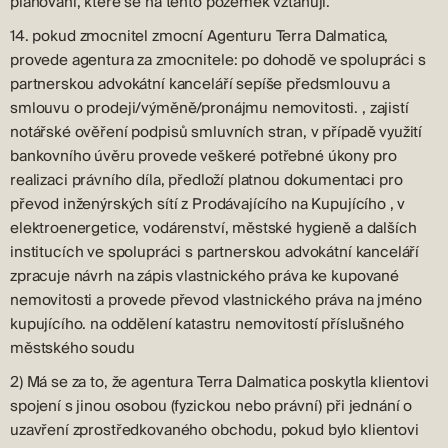
plánování, které se na tento pozemek vztahují.
14. pokud zmocnitel zmocní Agenturu Terra Dalmatica,
provede agentura za zmocnitele: po dohodě ve spolupráci s
partnerskou advokátní kanceláří sepíše předsmlouvu a
smlouvu o prodeji/výměně/pronájmu nemovitosti. , zajistí
notářské ověření podpisů smluvních stran, v případě využití
bankovního úvěru provede veškeré potřebné úkony pro
realizaci právního díla, předloží platnou dokumentaci pro
převod inženýrských sítí z Prodávajícího na Kupujícího , v
elektroenergetice, vodárenství, městské hygieně a dalších
institucích ve spolupráci s partnerskou advokátní kanceláří
zpracuje návrh na zápis vlastnického práva ke kupované
nemovitosti a provede převod vlastnického práva na jméno
kupujícího. na oddělení katastru nemovitostí příslušného
městského soudu
2) Má se za to, že agentura Terra Dalmatica poskytla klientovi
spojení s jinou osobou (fyzickou nebo právní) při jednání o
uzavření zprostředkovaného obchodu, pokud bylo klientovi