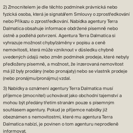
2) Zmocnitelem je dle těchto podmínek právnická nebo
fyzická osoba, která je signatářem Smlouvy o zprostředkování
nebo Příkazu o zprostředkování. Nabídka agentury Terra
Dalmatica obsahuje informace obdržené písemně nebo
ústně a podléhá potvrzení. Agentura Terra Dalmatica si
vyhrazuje možnost chyby/záměny v popisu a ceně
nemovitosti, která může vzniknout v důsledku chybně
uvedených údajů nebo změn podmínek prodeje, které nebyly
předloženy písemně, a možnost, že inzerovaná nemovitost
má již byly prodány (nebo pronajaty) nebo se vlastník prodeje
(nebo pronájmu/pronájmu) vzdal.
3) Nabídky a oznámení agentury Terra Dalmatica musí
příjemce (zmocnitel) uchovávat jako obchodní tajemství a
mohou být předány třetím stranám pouze s písemným
souhlasem agentury. Pokud je příjemce nabídky již
obeznámen s nemovitostmi, které mu agentura Terra
Dalmatica nabízí, je povinen o tom agenturu neprodleně
informovat.