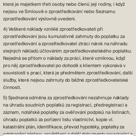
která je majetkem třetí osoby nebo členů její rodiny, i když
nejsou ve Smlouvě o zprostředkování nebo Seznamu
zprostředkování výslovně uvedeni.
4) Veškeré náklady vzniklé zprostředkovateli při
zprostředkování jsou kumulativně zahrnuty do poplatku za
zprostředkování a zprostředkovatel ztrácí nárok na náhradu
stejných nákladů účtováním zprostředkovatelského poplatku.
Nejedná se přitom o náklady za práci, které vzniknou, když
pro něj zprostředkovatel po dohodě s klientem vykonává v
souvislosti s prací, která je předmětem zprostředkování, další
služby, které nejsou zahrnuty do běžné zprostředkovatelské
činnosti.
5) Sjednaná odměna za zprostředkování nezahrnuje náklady
na úhradu soudních poplatků za registraci, předregistraci a
záznam, notářské poplatky za ověřování podpisů na listinách,
úhradu poplatků za pořízení listu vlastnictví, kopie vl.
katastrální plán, identifikace, převod hypotéky, poplatky za
odstranění zástavy, osvědčení a další dokumenty související s