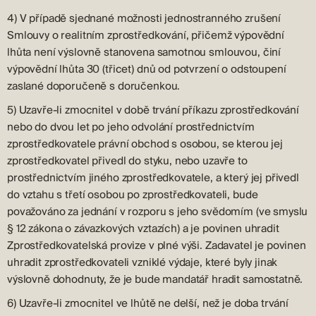
4) V případě sjednané možnosti jednostranného zrušení
Smlouvy o realitním zprostředkování, přičemž výpovědní
lhůta není výslovně stanovena samotnou smlouvou, činí
výpovědní lhůta 30 (třicet) dnů od potvrzení o odstoupení
zaslané doporučeně s doručenkou.
5) Uzavře-li zmocnitel v době trvání příkazu zprostředkování
nebo do dvou let po jeho odvolání prostřednictvím
zprostředkovatele právní obchod s osobou, se kterou jej
zprostředkovatel přivedl do styku, nebo uzavře to
prostřednictvím jiného zprostředkovatele, a který jej přivedl
do vztahu s třetí osobou po zprostředkovateli, bude
považováno za jednání v rozporu s jeho svědomím (ve smyslu
§ 12 zákona o závazkových vztazích) a je povinen uhradit
Zprostředkovatelská provize v plné výši. Zadavatel je povinen
uhradit zprostředkovateli vzniklé výdaje, které byly jinak
výslovně dohodnuty, že je bude mandatář hradit samostatně.
6) Uzavře-li zmocnitel ve lhůtě ne delší, než je doba trvání