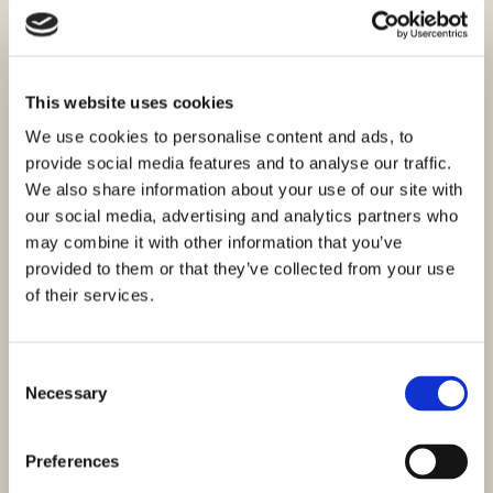
uzavřeným právním obchodem.
6) Zprostředkovatel ponese rovněž náklady na obvyklé právní
služby za sepsání Smlouvy o právní práci, kterou
This website uses cookies
zprostředkoval, avšak pouze v případě, že tyto služby provedl
advokát, se kterým má Zprostředkovatel uzavřenou smlouvu.
We use cookies to personalise content and ads, to
smlouva o spolupráci. Výše zprostředkovatelské provize za
provide social media features and to analyse our traffic.
zprostředkování při koupi, prodeji, směně, pronájmu a
We also share information about your use of our site with
pronájmu nemovitosti je účtována v souladu se Smlouvou o
our social media, advertising and analytics partners who
zprostředkování. Agentura Terra Dalmatica může uzavřít
may combine it with other information that you’ve
smlouvu o právu na náhradu výdajů nezbytných k provedení
provided to them or that they’ve collected from your use
objednávky a požadovat zálohu finančních prostředků
of their services.
předem na určité výdaje na výdaje.
7) Klient je povinen zaplatit Agentuře Terra Dalmatica náhradu
Consent
i v případě, že s osobou, se kterou ho agentura přivedla do
Necessary
Selection
kontaktu, uzavřel právní obchod, který je odlišný od toho,
který byl zprostředkován. , která má stejnou hodnotu jako
právní transakce, nebo která dosahuje stejného účelu jako
Preferences
zprostředkovaná právní práce. Agentura Terra Dalmatica má