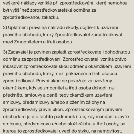
veškeré náklady vzniklé při zprostředkování, které nemohou
být vyšší než zprostředkovatelská odměna za
zprostředkovanou zakázku.
2) Uplatnění práva na náhradu škody, dojde-li k uzavření
právního obchodu, který Zprostředkovatel zprostředkoval
mezi Zmocnitelem a třetí osobou.
3) Zadavatel je povinen zaplatit zprostředkovateli dohodnutou
odměnu za zprostředkování. Zprostředkovateli vzniká právo
inkasovat zprostředkovatelskou odměnu okamžikem uzavření
právního obchodu, který mezi příkazcem a třetí osobou
zprostředkoval. Právní úkon se považuje za uzavřený
okamžikem, kdy se zmocnitel a třetí osoba dohodli na
předmětu smlouvy a ceně, tedy okamžikem uzavření
smlouvy, předsmlouvy a/nebo složením zálohy na
zprostředkovaný právní úkon. Zprostředkovaným právním
obchodem je dle těchto podmínek i ten, kdy mandant uzavře
smlouvu, předsmlouvu a/nebo složí zálohu u třetí osoby, se
kterou to zprostředkovatel uvedl do styku, na nemovitost,