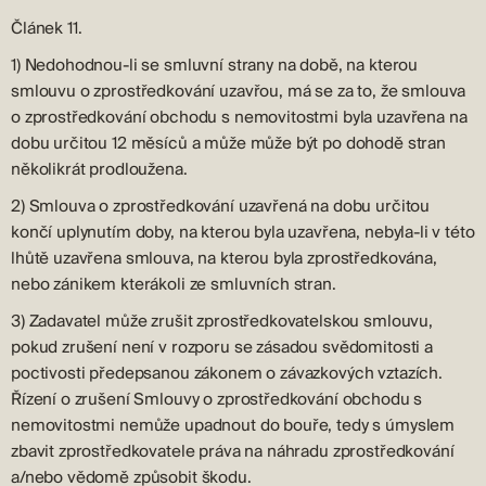
Článek 11.
1) Nedohodnou-li se smluvní strany na době, na kterou
smlouvu o zprostředkování uzavřou, má se za to, že smlouva
o zprostředkování obchodu s nemovitostmi byla uzavřena na
dobu určitou 12 měsíců a může může být po dohodě stran
několikrát prodloužena.
2) Smlouva o zprostředkování uzavřená na dobu určitou
končí uplynutím doby, na kterou byla uzavřena, nebyla-li v této
lhůtě uzavřena smlouva, na kterou byla zprostředkována,
nebo zánikem kterákoli ze smluvních stran.
3) Zadavatel může zrušit zprostředkovatelskou smlouvu,
pokud zrušení není v rozporu se zásadou svědomitosti a
poctivosti předepsanou zákonem o závazkových vztazích.
Řízení o zrušení Smlouvy o zprostředkování obchodu s
nemovitostmi nemůže upadnout do bouře, tedy s úmyslem
zbavit zprostředkovatele práva na náhradu zprostředkování
a/nebo vědomě způsobit škodu.