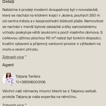
Detalji
Nabízíme k prodeji moderní dvoupatrový byt v novostavbě,
který se nachází na klidném kopci v Jezera, pouhých 350 m
od centra města a v bezprostřední blízkosti pláže. Nemovitost
se nachází v menší bytové zástavbě a díky samostatnému
vchodu poskytuje větší soukromí a pocit vlastního domova. S
celkovou užitnou plochou 110 m² nabízí byt funkční dispozici,
kvalitní vybavení a příjemný venkovní prostor s výhledem na
moře a okolní přírodu.
Zobrazit více
Naplánovat
Agent
Byt se rozkládá na dvou podlažích. V přízemí se nachází
vstupní prostor, toaleta pro hosty a prostorný obývací pokoj s
Tatjana Tanfara
otevřeným konceptem, který kombinuje kuchyň, jídelnu a
+385916003106
obývací pokoj. Obývací prostor se otevírá na krytou terasu o
rozloze 7 m² a soukromou zahradu o rozloze 52 m², ideální pro
Všichni naši německy mluvící klienti se s Tatjanou setkali,
relaxaci a trávení času venku v klidném prostředí. Schody
protože Tatjana je naše expertka na němčinu.
vedou do horního patra, kde se nacházejí dvě prostorné
Před nástupem do agentury Terra Dalmatica pracovala
ložnice, každá s vlastní koupelnou, které poskytují maximální
Zobrazit více