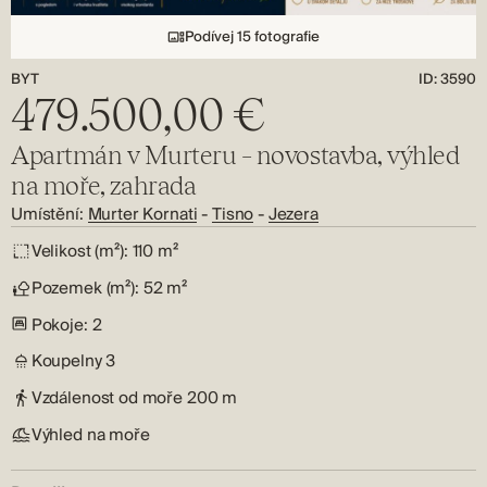
Podívej 15 fotografie
BYT
ID: 3590
479.500,00 €
Apartmán v Murteru – novostavba, výhled
na moře, zahrada
Umístění:
Murter Kornati
-
Tisno
-
Jezera
Velikost (m²):
110 m²
Pozemek (m²):
52 m²
Pokoje:
2
Koupelny
3
Vzdálenost od moře
200 m
Výhled na moře