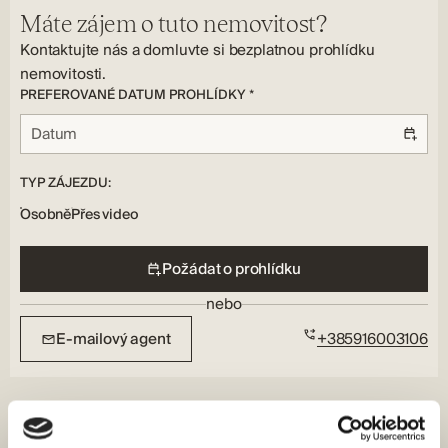
Úložiště, Terasa, Parkování
Bezpečnostní prvky:
Typ podlahy:
Máte zájem o tuto nemovitost?
Poplašný systém
Parkety, Keramické dlaždice
Kontaktujte nás a domluvte si bezplatnou prohlídku
Typ vytápění:
nemovitosti.
Podlaha, Klimatizace
PREFEROVANÉ DATUM PROHLÍDKY *
TYP ZÁJEZDU:
Osobně
Přes video
Požádat o prohlídku
nebo
E-mailový agent
+385916003106