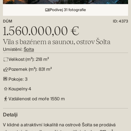
Podívej 31 fotografie
DŮM
ID: 4373
1.560.000,00 €
Vila s bazénem a saunou, ostrov Šolta
Umístění:
Šolta
Velikost (m²):
218 m²
Pozemek (m²):
831 m²
Pokoje:
3
Koupelny
4
Vzdálenost od moře
1550 m
Detalji
V klidné a atraktivní lokalitě na ostrově
Šolta
se prodává