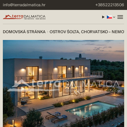
info@terradalmatica.hr
+38522213506
DOMOVSKÁ STRÁNKA
OSTROV ŠOLTA, CHORVATSKO – NEMOV