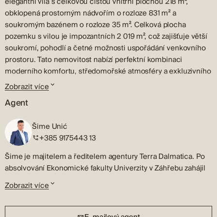
elegantní vila s celkovou čistou vnitřní plochou 218 m²,
obklopená prostorným nádvořím o rozloze 831 m² a
soukromým bazénem o rozloze 35 m². Celková plocha
pozemku s vilou je impozantních 2 019 m², což zajišťuje větší
soukromí, pohodlí a četné možnosti uspořádání venkovního
prostoru. Tato nemovitost nabízí perfektní kombinaci
moderního komfortu, středomořské atmosféry a exkluzivního
životního stylu.
Zobrazit více
Naplánovat
Agent
Vila se rozkládá na dvou podlažích, pečlivě navržených tak,
Šime Unić
aby splňovaly potřeby moderního bydlení a relaxace. V
+385 9175443 13
přízemí se nachází reprezentativní vstupní prostor se šatnou,
strojovnou, toaletou pro hosty, úložnou místností a
Šime je majitelem a ředitelem agentury Terra Dalmatica. Po
prostornou kuchyní, jídelnou a obývacím pokojem s
absolvování Ekonomické fakulty Univerzity v Záhřebu zahájil
otevřeným konceptem, které jsou plné přirozeného světla. Z
svou profesionální kariéru v oblasti nemovitostí v rodném
obytné části je přístup na kryté terasy a do upravené zahrady,
Zobrazit více
Šibeniku.
která harmonicky propojuje vnitřní a vnější prostory do
Šime je licencovaný realitní makléř a rychle identifikuje
jednoho celku.