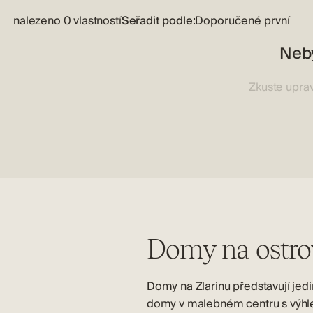
nalezeno 0 vlastností
Seřadit podle:
Neby
Zkuste uprav
Domy na ostrov
Domy na Zlarinu představují jed
domy v malebném centru s výhlede