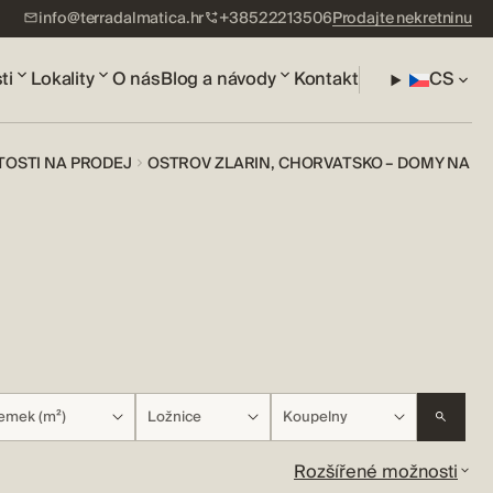
info@terradalmatica.hr
+38522213506
Prodajte nekretninu
ti
Lokality
O nás
Blog a návody
Kontakt
CS
TOSTI NA PRODEJ
OSTROV ZLARIN, CHORVATSKO – DOMY NA P
emek (m²)
Ložnice
Koupelny
Rozšířené možnosti