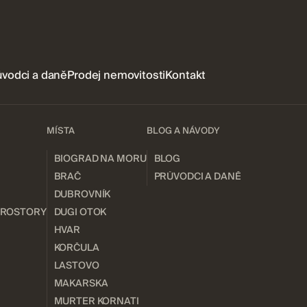
ůvodci a daně
Prodej nemovitosti
Kontakt
MÍSTA
BLOG A NÁVODY
BIOGRAD NA MORU
BLOG
BRAČ
PRŮVODCI A DANĚ
DUBROVNÍK
PROSTORY
DUGI OTOK
HVAR
KORČULA
LASTOVO
MAKARSKA
MURTER KORNATI