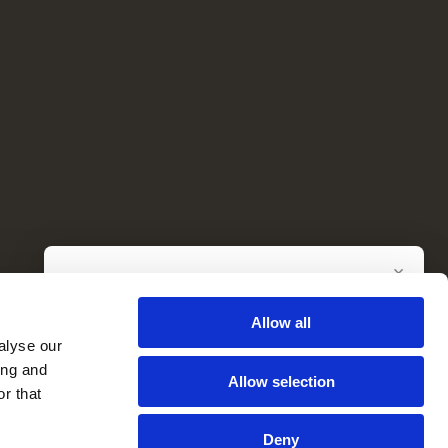
×
Nenechte si ujít nejlepší nemovitosti
Pečlivě vybrané dalmátské nemovitosti — přímo do
Allow all
Vaší schránky.
alyse our
ing and
Allow selection
r that
Souhlasím s odběrem newsletteru a se
zásadami ochrany
osobních údajů
.
Deny