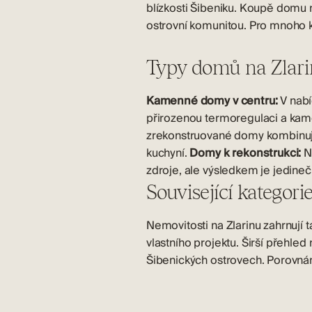
blízkosti Šibeniku. Koupě domu n
ostrovní komunitou. Pro mnoho kup
Typy domů na Zlar
Kamenné domy v centru:
V nabí
přirozenou termoregulaci a kamenn
zrekonstruované domy kombinují
kuchyní.
Domy k rekonstrukci:
Ne
zdroje, ale výsledkem je jedin
Související kategori
Nemovitosti na Zlarinu
zahrnují t
vlastního projektu. Širší přehle
Šibenických ostrovech
. Porovná