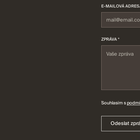
E-MAILOVÁ ADRESA
ZPRÁVA *
Souhlasím s
podmí
Odeslat zpr