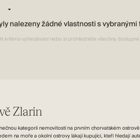
ly nalezeny žádné vlastnosti s vybranými fi
it kritéria vyhledávání nebo si prohlédněte všechny dostupné
ě Zlarin
inečnou kategorii nemovitostí na prvním chorvatském ostrově
m na moře a okolní ostrovy lákají kupující, kteří hledají au