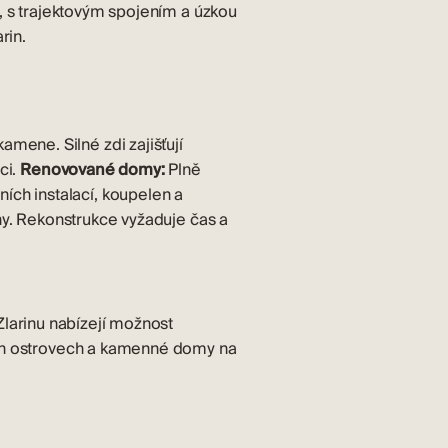
t, s trajektovým spojením a úzkou
rin.
mene. Silné zdi zajišťují
ci.
Renovované domy:
Plně
ch instalací, koupelen a
eny. Rekonstrukce vyžaduje čas a
larinu
nabízejí možnost
h ostrovech
a
kamenné domy na
.