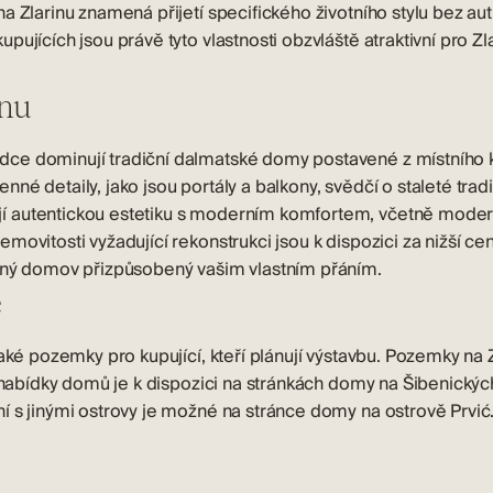
a Zlarinu znamená přijetí specifického životního stylu bez au
ujících jsou právě tyto vlastnosti obzvláště atraktivní pro Zla
inu
dce dominují tradiční dalmatské domy postavené z místního ka
é detaily, jako jsou portály a balkony, svědčí o staleté tradi
 autentickou estetiku s moderním komfortem, včetně moderní
movitosti vyžadující rekonstrukci jsou k dispozici za nižší c
ečný domov přizpůsobený vašim vlastním přáním.
e
aké pozemky pro kupující, kteří plánují výstavbu.
Pozemky na Z
d nabídky domů je k dispozici na stránkách
domy na Šibenickýc
ní s jinými ostrovy je možné na stránce
domy na ostrově Prvić