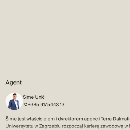
Agent
Šime Unić
+385 9175443 13
Šime jest właścicielem i dyrektorem agencji Terra Dalma
Uniwersytetu w Zagrzebiu rozpoczął karierę zawodową w 