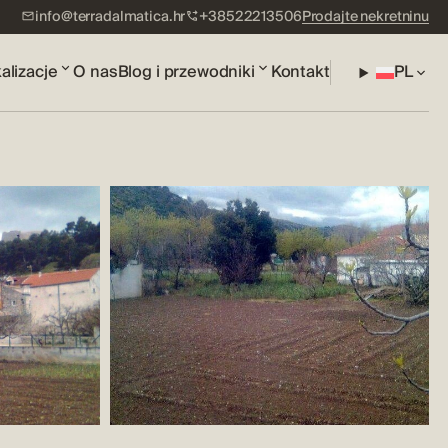
info@terradalmatica.hr
+38522213506
Prodajte nekretninu
alizacje
O nas
Blog i przewodniki
Kontakt
PL