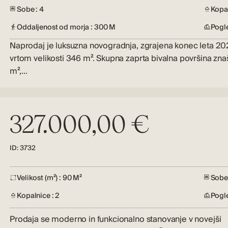
Sobe : 4
Kopal
Oddaljenost od morja : 300 M
Pogl
Naprodaj je luksuzna novogradnja, zgrajena konec leta 20
vrtom velikosti 346 m². Skupna zaprta bivalna površina zn
m²,…
327.000,00 €
ID: 3732
Velikost (m²) : 90 M²
Sobe 
Kopalnice : 2
Pogl
Prodaja se moderno in funkcionalno stanovanje v novejši