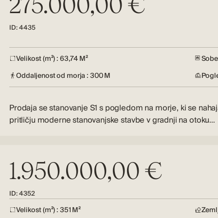
275.000,00 €
ID: 4435
Velikost (m²) : 63,74 M²
Sobe 
Oddaljenost od morja : 300 M
Pogl
Prodaja se stanovanje S1 s pogledom na morje, ki se nahaj
pritličju moderne stanovanjske stavbe v gradnji na otoku…
1.950.000,00 €
ID: 4352
Velikost (m²) : 351 M²
Zemlj