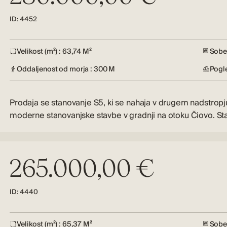
ID: 4452
Velikost (m²) : 63,74 M²
Sobe 
Oddaljenost od morja : 300 M
Pogl
Prodaja se stanovanje S5, ki se nahaja v drugem nadstropj
moderne stanovanjske stavbe v gradnji na otoku Čiovo. S
265.000,00 €
ID: 4440
Velikost (m²) : 65,37 M²
Sobe 