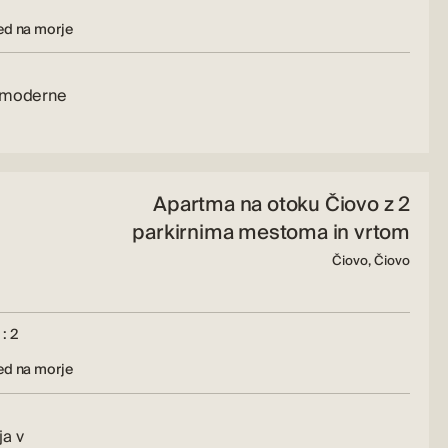
ed na morje
u moderne
Apartma na otoku Čiovo z 2
parkirnima mestoma in vrtom
Čiovo, Čiovo
: 2
ed na morje
ja v