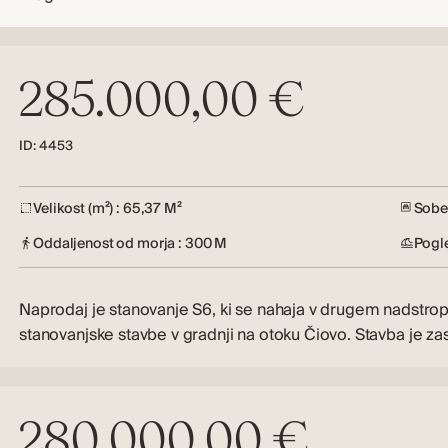
285.000,00 €
ID: 4453
Velikost (m²) : 65,37 M²
Sobe 
Oddaljenost od morja : 300 M
Pogl
Naprodaj je stanovanje S6, ki se nahaja v drugem nadstrop
stanovanjske stavbe v gradnji na otoku Čiovo. Stavba je z
280.000,00 €