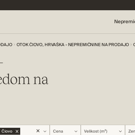
Nepremi
ODAJO
OTOK ČIOVO, HRVAŠKA - NEPREMIČNINE NA PRODAJO
–
ledom na
Čiovo
Cena
Velikost (m²)
Zem