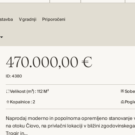
stavba
V gradnji
Priporočeni
470.000,00 €
ID: 4380
Velikost (m²) : 112 M²
Sobe 
Kopalnice : 2
Pogl
Naprodaj moderno in popolnoma opremljeno stanovanje v
na otoku Čiovo, na privlačni lokaciji v bližini zgodovinskeg
Trogir in…