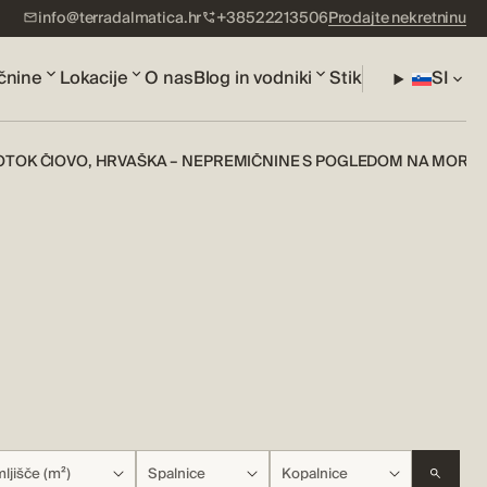
info@terradalmatica.hr
+38522213506
Prodajte nekretninu
čnine
Lokacije
O nas
Blog in vodniki
Stik
SI
OTOK ČIOVO, HRVAŠKA – NEPREMIČNINE S POGLEDOM NA MORJE
ljišče (m²)
Spalnice
Kopalnice