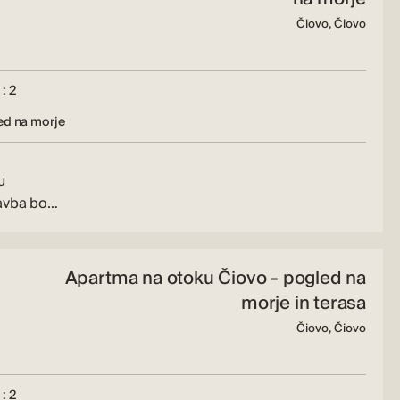
Čiovo, Čiovo
: 2
ed na morje
u
tavba bo…
Apartma na otoku Čiovo - pogled na
morje in terasa
Čiovo, Čiovo
: 2