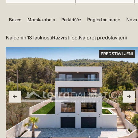
Bazen
Morska obala
Parkirišče
Pogled na morje
Nova 
Najdenih 13 lastnosti
Razvrsti po:
PREDSTAVLJENI