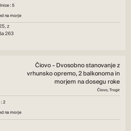
nice : 5
ed na morje
25, z
aša 263
Čiovo - Dvosobno stanovanje z
vrhunsko opremo, 2 balkonoma in
morjem na dosegu roke
Čiovo, Trogir
: 2
ed na morje