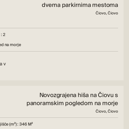
dvema parkirnima mestoma
Čiovo, Čiovo
: 2
ed na morje
a v
Novozgrajena hiša na Čiovu s
panoramskim pogledom na morje
Čiovo, Čiovo
išče (m²) : 346 M²