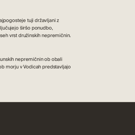
jpogosteje tuji državljani z
ljučujejo širšo ponudbo,
seh vrst družinskih nepremičnin.
hunskih nepremičnin ob obali
i ob morju v Vodicah
predstavljajo