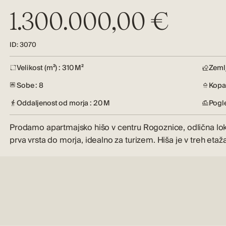
1.300.000,00 €
ID: 3070
Velikost (m²) : 310 M²
Zemlj
Sobe : 8
Kopal
Oddaljenost od morja : 20 M
Pogl
Prodamo apartmajsko hišo v centru Rogoznice, odlična lok
prva vrsta do morja, idealno za turizem. Hiša je v treh etaž