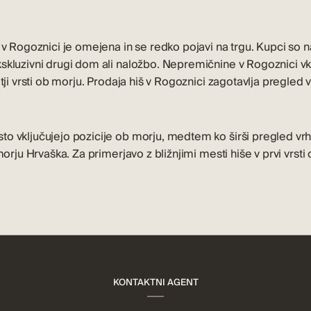
 v Rogoznici je omejena in se redko pojavi na trgu. Kupci so na
skluzivni drugi dom ali naložbo.
Nepremičnine v Rogoznici
vk
tji vrsti ob morju.
Prodaja hiš v Rogoznici
zagotavlja pregled v
o vključujejo pozicije ob morju, medtem ko širši pregled vr
 morju Hrvaška
. Za primerjavo z bližnjimi mesti
hiše v prvi vrst
KONTAKTNI AGENT