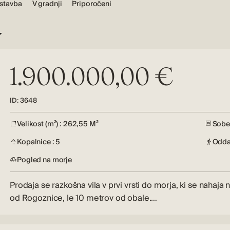
stavba
V gradnji
Priporočeni
1.900.000,00 €
ID: 3648
Velikost (m²) : 262,55 M²
Sobe 
Kopalnice : 5
Oddal
Pogled na morje
Prodaja se razkošna vila v prvi vrsti do morja, ki se nahaja
od Rogoznice, le 10 metrov od obale.…