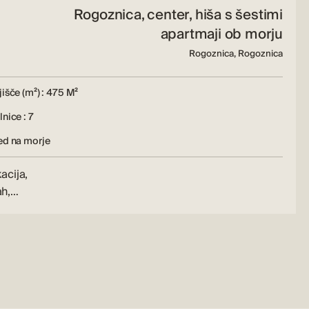
Rogoznica, center, hiša s šestimi
apartmaji ob morju
Rogoznica, Rogoznica
išče (m²) : 475 M²
nice : 7
ed na morje
acija,
ah,…