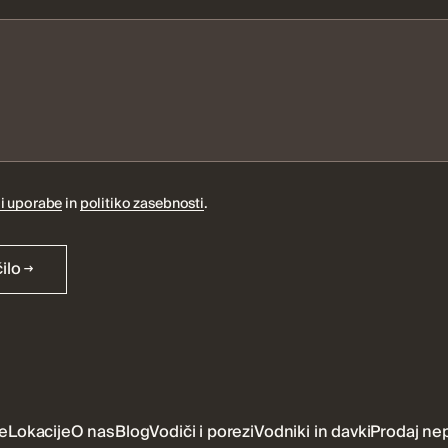
i uporabe
in
politiko zasebnosti
.
ilo
e
Lokacije
O nas
Blog
Vodiči i porezi
Vodniki in davki
Prodaj ne