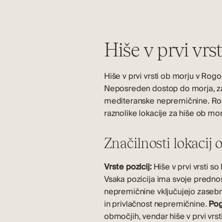
Hiše v prvi vrs
Hiše v prvi vrsti ob morju v Rog
Neposreden dostop do morja, zas
mediteranske nepremičnine. Rogoz
raznolike lokacije za hiše ob m
Značilnosti lokacij
Vrste pozicij:
Hiše v prvi vrsti s
Vsaka pozicija ima svoje predno
nepremičnine vključujejo zasebn
in privlačnost nepremičnine.
Pog
območjih, vendar hiše v prvi vrs