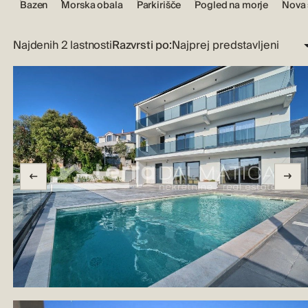
Bazen
Morska obala
Parkirišče
Pogled na morje
Nova 
Najdenih 2 lastnosti
Razvrsti po: