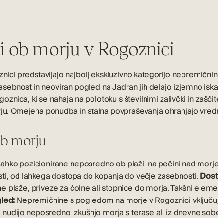
ti ob morju v Rogoznici
oznici predstavljajo najbolj ekskluzivno kategorijo nepremičn
ebnost in neoviran pogled na Jadran jih delajo izjemno iska
nica, ki se nahaja na polotoku s številnimi zalivčki in zaščit
orju. Omejena ponudba in stalna povpraševanja ohranjajo vred
 ob morju
o lahko pozicionirane neposredno ob plaži, na pečini nad mor
sti, od lahkega dostopa do kopanja do večje zasebnosti.
Dost
e plaže, priveze za čolne ali stopnice do morja. Takšni elem
led:
Nepremičnine s pogledom na morje v Rogoznici
vključu
ti nudijo neposredno izkušnjo morja s terase ali iz dnevne sob