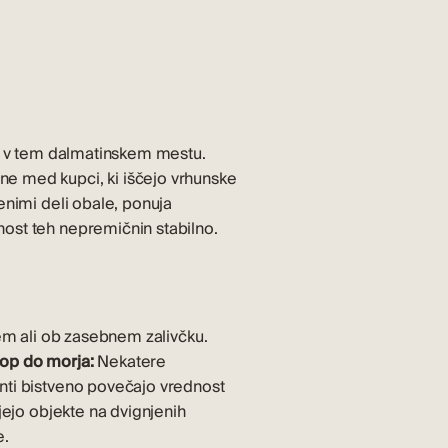
in v tem dalmatinskem mestu.
ne med kupci, ki iščejo vrhunske
enimi deli obale, ponuja
nost teh nepremičnin stabilno.
jem ali ob zasebnem zalivčku.
op do morja:
Nekatere
enti bistveno povečajo vrednost
jejo objekte na dvignjenih
e.