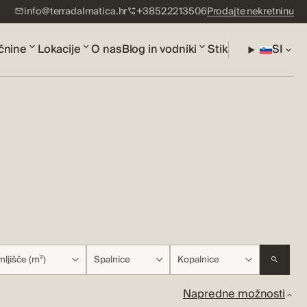
info@terradalmatica.hr
+38522213506
Prodajte nekretninu
čnine
Lokacije
O nas
Blog in vodniki
Stik
SI
ljišče (m²)
Spalnice
Kopalnice
Napredne možnosti