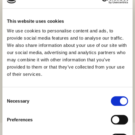
ID: 3396
Cena na poizvedbo
Sukošan, ekskluziven dvoetažni apartma, prva vrsta
This website uses cookies
do morja
We use cookies to personalise content and ads, to
Sukošan, Sukošan
provide social media features and to analyse our traffic.
Velikost (m²) : 141,40 M²
Sobe : 3
We also share information about your use of our site with
Kopalnice : 3
Oddaljenost od morja : 10 M
our social media, advertising and analytics partners who
Pogled na morje
may combine it with other information that you’ve
provided to them or that they’ve collected from your use
Predstavljamo vam luksuzno dvonadstropno stanovanje, ki
of their services.
se nahaja v prvi vrsti do morja, idealno za tiste, ki iščejo
ekskluziven dom…
Consent
Necessary
Selection
Preferences