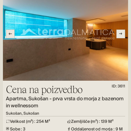
ID: 3611
Cena na poizvedbo
Apartma, Sukošan - prva vrsta do morja z bazenom
in wellnessom
Sukošan, Sukošan
Velikost (m²) : 254 M²
Zemljišče (m²) : 139 M²
Sobe : 3
Oddaljenost od morja : 9 M