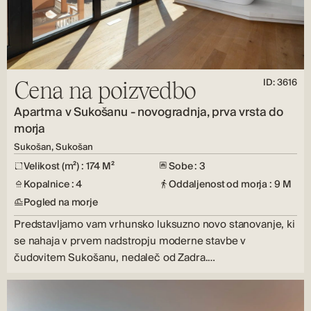
ID: 3616
Cena na poizvedbo
Apartma v Sukošanu - novogradnja, prva vrsta do
morja
Sukošan, Sukošan
Velikost (m²) : 174 M²
Sobe : 3
Kopalnice : 4
Oddaljenost od morja : 9 M
Pogled na morje
Predstavljamo vam vrhunsko luksuzno novo stanovanje, ki
se nahaja v prvem nadstropju moderne stavbe v
čudovitem Sukošanu, nedaleč od Zadra.…