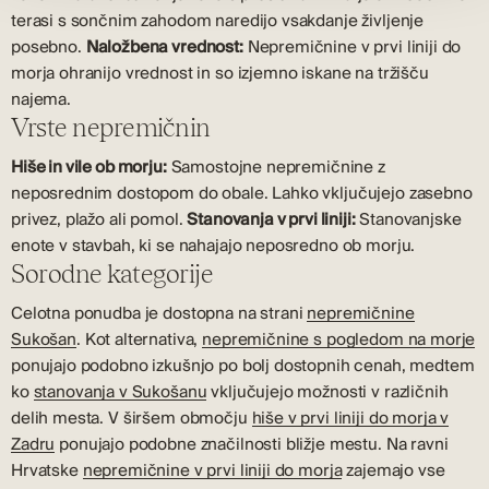
terasi s sončnim zahodom naredijo vsakdanje življenje
posebno.
Naložbena vrednost:
Nepremičnine v prvi liniji do
morja ohranijo vrednost in so izjemno iskane na tržišču
najema.
Vrste nepremičnin
Hiše in vile ob morju:
Samostojne nepremičnine z
neposrednim dostopom do obale. Lahko vključujejo zasebno
privez, plažo ali pomol.
Stanovanja v prvi liniji:
Stanovanjske
enote v stavbah, ki se nahajajo neposredno ob morju.
Sorodne kategorije
Celotna ponudba je dostopna na strani
nepremičnine
Sukošan
. Kot alternativa,
nepremičnine s pogledom na morje
ponujajo podobno izkušnjo po bolj dostopnih cenah, medtem
ko
stanovanja v Sukošanu
vključujejo možnosti v različnih
delih mesta. V širšem območju
hiše v prvi liniji do morja v
Zadru
ponujajo podobne značilnosti bližje mestu. Na ravni
Hrvatske
nepremičnine v prvi liniji do morja
zajemajo vse