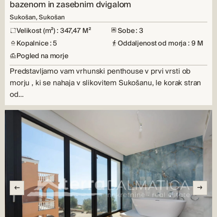
bazenom in zasebnim dvigalom
Sukošan, Sukošan
Velikost (m²) : 347,47 M²
Sobe : 3
Kopalnice : 5
Oddaljenost od morja : 9 M
Pogled na morje
Predstavljamo vam vrhunski penthouse v prvi vrsti ob
morju , ki se nahaja v slikovitem Sukošanu, le korak stran
od…