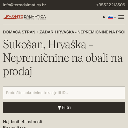
info@terradalmatica.hr
+38522213506
DOMAČA STRAN
ZADAR, HRVAŠKA - NEPREMIČNINE NA PRO
Sukošan, Hrvaška –
Nepremičnine na obali na
prodaj
Filtri
Najdenih 4 lastnosti
Razvrsti po: