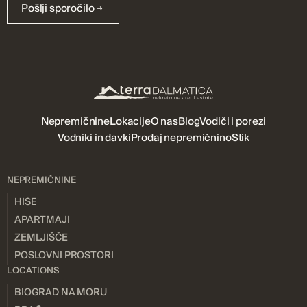
Pošlji sporočilo
Nepremičnine
Lokacije
O nas
Blog
Vodiči i porezi
Vodniki in davki
Prodaj nepremičnino
Stik
NEPREMIČNINE
HIŠE
APARTMAJI
ZEMLJIŠČE
POSLOVNI PROSTORI
LOCATIONS
BIOGRAD NA MORU