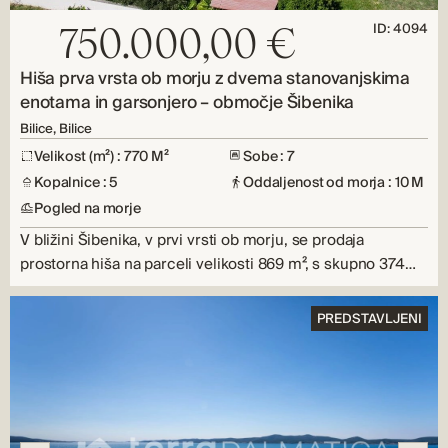
ID: 4094
750.000,00 €
Hiša prva vrsta ob morju z dvema stanovanjskima
enotama in garsonjero – območje Šibenika
Bilice, Bilice
Velikost (m²) : 770 M²
Sobe : 7
Kopalnice : 5
Oddaljenost od morja : 10 M
Pogled na morje
V bližini Šibenika, v prvi vrsti ob morju, se prodaja
prostorna hiša na parceli velikosti 869 m², s skupno 374…
PREDSTAVLJENI