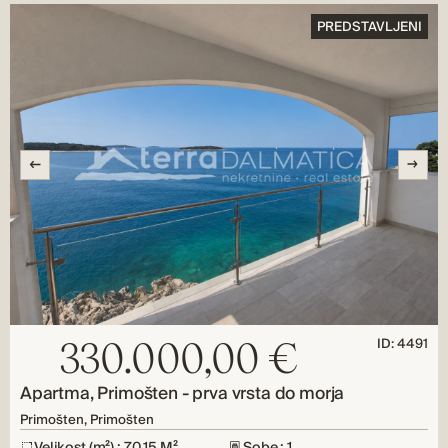
PREDSTAVLJENI
ID: 4491
330.000,00 €
Apartma, Primošten - prva vrsta do morja
Primošten, Primošten
Velikost (m²) : 70,15 M²
Sobe : 1