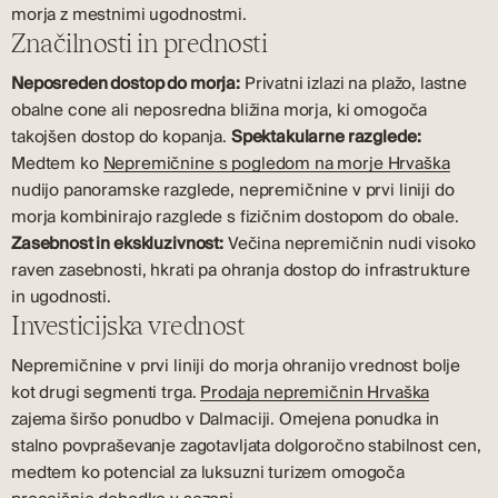
morja z mestnimi ugodnostmi.
Značilnosti in prednosti
Neposreden dostop do morja:
Privatni izlazi na plažo, lastne
obalne cone ali neposredna bližina morja, ki omogoča
takojšen dostop do kopanja.
Spektakularne razglede:
Medtem ko
Nepremičnine s pogledom na morje Hrvaška
nudijo panoramske razglede, nepremičnine v prvi liniji do
morja kombinirajo razglede s fizičnim dostopom do obale.
Zasebnost in ekskluzivnost:
Večina nepremičnin nudi visoko
raven zasebnosti, hkrati pa ohranja dostop do infrastrukture
in ugodnosti.
Investicijska vrednost
Nepremičnine v prvi liniji do morja ohranijo vrednost bolje
kot drugi segmenti trga.
Prodaja nepremičnin Hrvaška
zajema širšo ponudbo v Dalmaciji. Omejena ponudka in
stalno povpraševanje zagotavljata dolgoročno stabilnost cen,
medtem ko potencial za luksuzni turizem omogoča