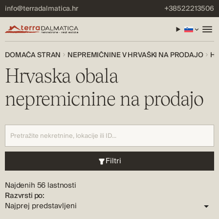
info@terradalmatica.hr
+38522213506
DOMAČA STRAN
NEPREMIČNINE V HRVAŠKI NA PRODAJO
HR
Hrvaska obala
nepremicnine na prodajo
Filtri
Najdenih 56 lastnosti
Razvrsti po: