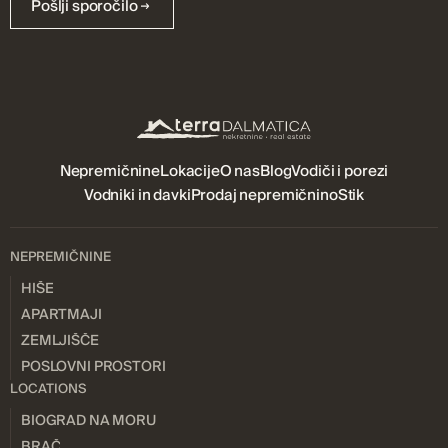
Pošlji sporočilo
Nepremičnine
Lokacije
O nas
Blog
Vodiči i porezi
Vodniki in davki
Prodaj nepremičnino
Stik
NEPREMIČNINE
HIŠE
APARTMAJI
ZEMLJIŠČE
POSLOVNI PROSTORI
LOCATIONS
BIOGRAD NA MORU
BRAČ