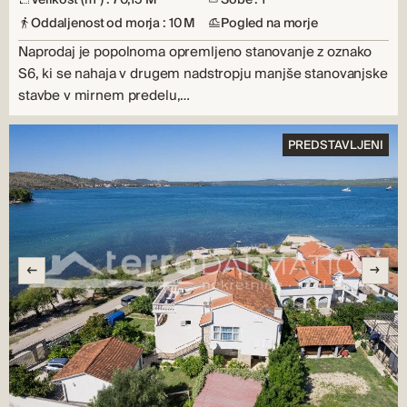
Oddaljenost od morja : 10 M
Pogled na morje
Naprodaj je popolnoma opremljeno stanovanje z oznako
S6, ki se nahaja v drugem nadstropju manjše stanovanjske
stavbe v mirnem predelu,…
PREDSTAVLJENI