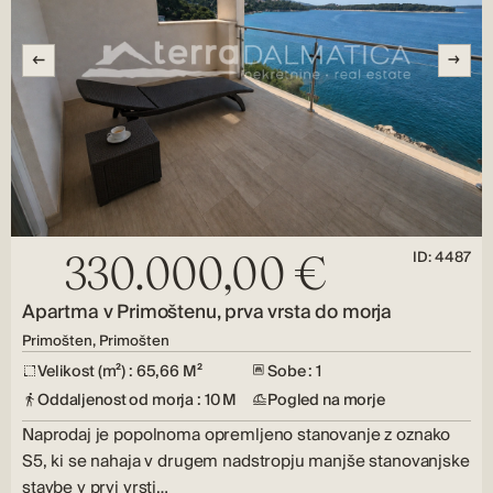
ID: 4487
330.000,00 €
Apartma v Primoštenu, prva vrsta do morja
Primošten, Primošten
Velikost (m²) : 65,66 M²
Sobe : 1
Oddaljenost od morja : 10 M
Pogled na morje
Naprodaj je popolnoma opremljeno stanovanje z oznako
S5, ki se nahaja v drugem nadstropju manjše stanovanjske
stavbe v prvi vrsti…