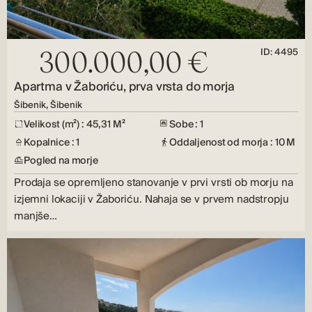
ID: 4495
300.000,00 €
Apartma v Žaboriću, prva vrsta do morja
Šibenik, Šibenik
Velikost (m²) : 45,31 M²
Sobe : 1
Kopalnice : 1
Oddaljenost od morja : 10 M
Pogled na morje
Prodaja se opremljeno stanovanje v prvi vrsti ob morju na
izjemni lokaciji v Žaboriću. Nahaja se v prvem nadstropju
manjše…