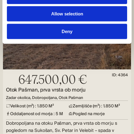
Allow selection
Deny
ID: 4364
647.500,00 €
Otok Pašman, prva vrsta ob morju
Zadar okolica, Dobropoljana, Otok Pašman
Velikost (m²) : 1.850 M²
Zemljišče (m²) : 1.850 M²
Oddaljenost od morja : 5 M
Pogled na morje
Dobropoljana na otoku Pašman, prva vrsta ob morju s
pogledom na Sukošan, Sv. Petar in Velebit – spada v