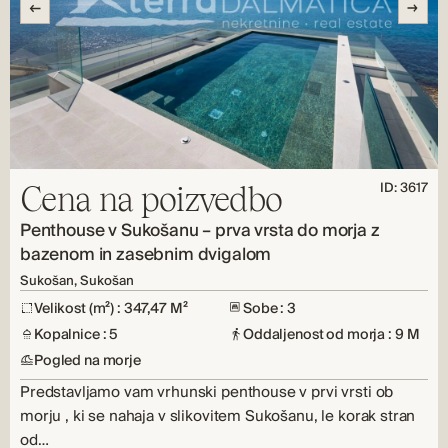
ID: 3617
Cena na poizvedbo
Penthouse v Sukošanu – prva vrsta do morja z
bazenom in zasebnim dvigalom
Sukošan, Sukošan
Velikost (m²) : 347,47 M²
Sobe : 3
Kopalnice : 5
Oddaljenost od morja : 9 M
Pogled na morje
Predstavljamo vam vrhunski penthouse v prvi vrsti ob
morju , ki se nahaja v slikovitem Sukošanu, le korak stran
od…