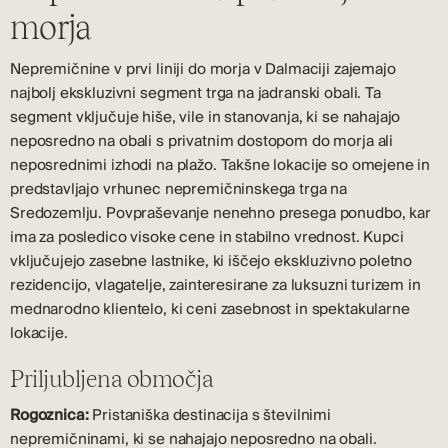
morja
Nepremičnine v prvi liniji do morja v Dalmaciji zajemajo
najbolj ekskluzivni segment trga na jadranski obali. Ta
segment vključuje hiše, vile in stanovanja, ki se nahajajo
neposredno na obali s privatnim dostopom do morja ali
neposrednimi izhodi na plažo. Takšne lokacije so omejene in
predstavljajo vrhunec nepremičninskega trga na
Sredozemlju. Povpraševanje nenehno presega ponudbo, kar
ima za posledico visoke cene in stabilno vrednost. Kupci
vključujejo zasebne lastnike, ki iščejo ekskluzivno poletno
rezidencijo, vlagatelje, zainteresirane za luksuzni turizem in
mednarodno klientelo, ki ceni zasebnost in spektakularne
lokacije.
Priljubljena območja
Rogoznica:
Pristaniška destinacija s številnimi
nepremičninami, ki se nahajajo neposredno na obali.