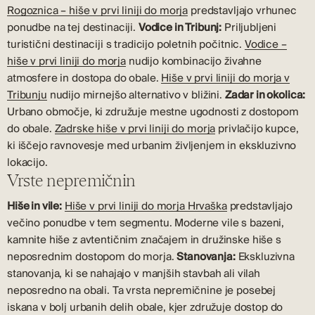
Rogoznica – hiše v prvi liniji do morja
predstavljajo vrhunec
ponudbe na tej destinaciji.
Vodice in Tribunj:
Priljubljeni
turistični destinaciji s tradicijo poletnih počitnic.
Vodice –
hiše v prvi liniji do morja
nudijo kombinacijo živahne
atmosfere in dostopa do obale.
Hiše v prvi liniji do morja v
Tribunju
nudijo mirnejšo alternativo v bližini.
Zadar in okolica:
Urbano območje, ki združuje mestne ugodnosti z dostopom
do obale.
Zadrske hiše v prvi liniji do morja
privlačijo kupce,
ki iščejo ravnovesje med urbanim življenjem in ekskluzivno
lokacijo.
Vrste nepremičnin
Hiše in vile:
Hiše v prvi liniji do morja Hrvaška
predstavljajo
večino ponudbe v tem segmentu. Moderne vile s bazeni,
kamnite hiše z avtentičnim značajem in družinske hiše s
neposrednim dostopom do morja.
Stanovanja:
Ekskluzivna
stanovanja, ki se nahajajo v manjših stavbah ali vilah
neposredno na obali. Ta vrsta nepremičnine je posebej
iskana v bolj urbanih delih obale, kjer združuje dostop do