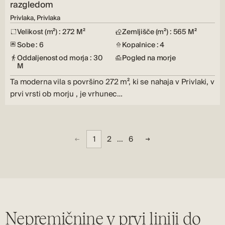
razgledom
Privlaka, Privlaka
Velikost (m²) : 272 M²
Zemljišče (m²) : 565 M²
Sobe : 6
Kopalnice : 4
Oddaljenost od morja : 30
Pogled na morje
M
Ta moderna vila s površino 272 m², ki se nahaja v Privlaki, v
prvi vrsti ob morju , je vrhunec…
1
2
...
6
Nepremičnine v prvi liniji do