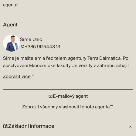
agenta!
Agent
Šime Unić
+385 9175443 13
Šime je majitelem a ředitelem agentury Terra Dalmatica. Po
absolvování Ekonomické fakulty Univerzity v Záhřebu zahájil
svou profesionální kariéru v oblasti nemovitostí v rodném
Zobrazit více
Šibeniku.
Šime je licencovaný realitní makléř a rychle identifikuje
E-mailový agent
nejlepší tržní příležitost. Trpělivě si vyslechnou vaše
požadavky a strategicky vám prezentují veškeré informace,
Zobrazit všechny vlastnosti tohoto agenta
abyste se mohli správně rozhodnout, ať už hledáte
nemovitost, nebo ji potřebujete prodat. Specializuje se na
Základní informace
prodej investičních nemovitostí, luxusních domů a bytů a
jeho dobrý vztah s klienty a porozumění realitnímu trhu