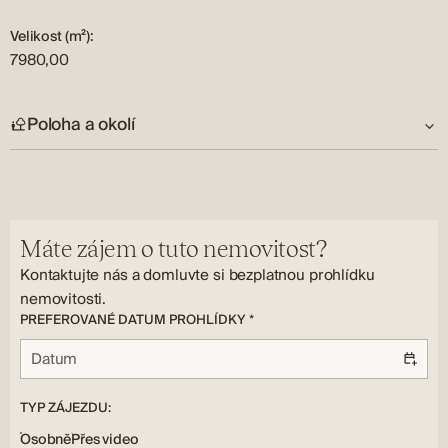
poskytne maximum každému, kdo očekává nejvyšší úroveň
Velikost (m²):
služeb.
7980,00
Vzhledem k jeho oddanosti práci a letům samostatného
vedení vlastní firmy a reflexe jejích cílů můžeme říci, že Šime
Poloha a okolí
svou práci žije a miluje to, co dělá.
Adresa:
Vodice
Země:
Máte zájem o tuto nemovitost?
HR
Kontaktujte nás a domluvte si bezplatnou prohlídku
nemovitosti.
PREFEROVANÉ DATUM PROHLÍDKY *
TYP ZÁJEZDU:
Osobně
Přes video