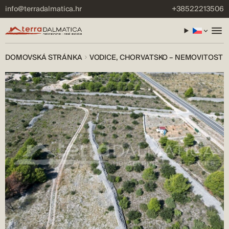
info@terradalmatica.hr
+38522213506
DOMOVSKÁ STRÁNKA
VODICE, CHORVATSKO – NEMOVITOST 