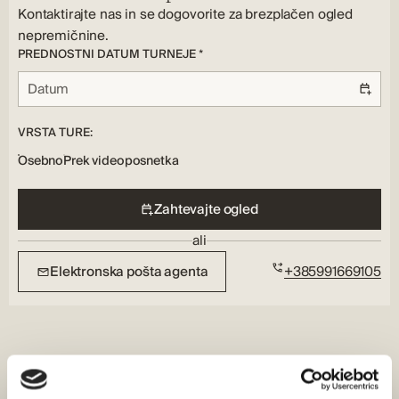
Talna obloga, Klimatska naprava
Kontaktirajte nas in se dogovorite za brezplačen ogled
nepremičnine.
PREDNOSTNI DATUM TURNEJE *
VRSTA TURE:
Osebno
Prek videoposnetka
Zahtevajte ogled
ali
Elektronska pošta agenta
+385991669105