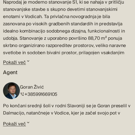
Naprodaj je moderno stanovanje S1, ki se nahaja v pritličju
stanovanjske stavbe s skupno devetimi stanovanjskimi
enotami v Vodicah. Ta privlačna novogradnja je bila
zasnovana po visokih gradbenih standardih in predstavlja
idealno kombinacijo sodobnega dizajna, funkcionalnosti in
udobja. Stanovanje z uporabno površino 88,70 m² ponuja
skrbno organizirano razporeditev prostorov, veliko naravne
svetlobe in sodoben bivalni prostor, prilagojen vsakdanjim
potrebam.
Pokaži več
Razpored
Agent
Stanovanje S1 obsega vhodno dvorano in hodnik, dve udobni
Goran Živić
spalnici, kopalnico in prostoren bivalni prostor odprtega tipa,
+385991669105
ki združuje kuhinjo, jedilnico in dnevno sobo. Bivalni prostor
se odpira na 10 m² veliko pokrito teraso, ki ponuja prijeten
Po končani srednji šoli v rodni Slavoniji se je Goran preselil v
prostor za jutranjo kavo, večerjo na prostem ali sprostitev v
Dalmacijo, natančneje v Vodice, kjer je začel svojo pot v
toplejših mesecih.
svetu prodaje in posredovanja pri nakupu in prodaji
Pokaži več
Zunanji prostor
nepremičnin – pot, ki traja že več kot 20 let.