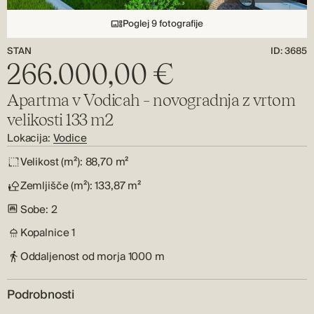
Poglej 9 fotografije
STAN
ID: 3685
266.000,00 €
Apartma v Vodicah – novogradnja z vrtom
velikosti 133 m2
Lokacija:
Vodice
Velikost (m²):
88,70 m²
Zemljišče (m²):
133,87 m²
Sobe:
2
Kopalnice
1
Oddaljenost od morja
1000 m
Podrobnosti