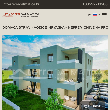
info@terradalmatica.hr
+38522213506
DOMAČA STRAN
VODICE, HRVAŠKA – NEPREMIČNINE NA PRO
TLORISI