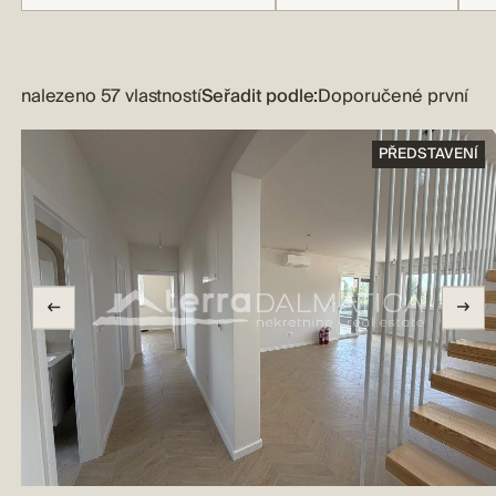
nalezeno 57 vlastností
Seřadit podle:
PŘEDSTAVENÍ