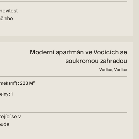
ovitost
nčního
Moderní apartmán ve Vodicích se
soukromou zahradou
Vodice, Vodice
mek (m²) : 223 M²
lny : 1
jící se v
bude