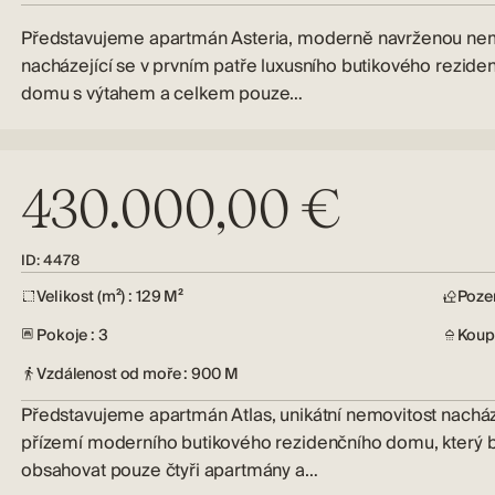
Představujeme apartmán Asteria, moderně navrženou nem
nacházející se v prvním patře luxusního butikového rezide
domu s výtahem a celkem pouze…
430.000,00 €
ID: 4478
Velikost (m²) : 129 M²
Poze
Pokoje : 3
Koupe
Vzdálenost od moře : 900 M
Představujeme apartmán Atlas, unikátní nemovitost nacháze
přízemí moderního butikového rezidenčního domu, který 
obsahovat pouze čtyři apartmány a…