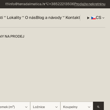
info@terradalmatica.hr
+38522213506
Prodajte nekretninu
ti
Lokality
O nás
Blog a návody
Kontakt
CS
NY NA PRODEJ
emek (m²)
Ložnice
Koupelny