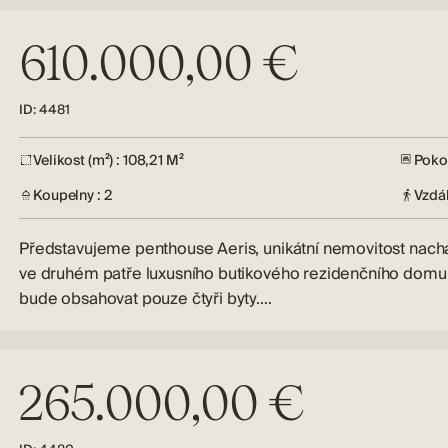
610.000,00 €
ID: 4481
Velikost (m²) : 108,21 M²
Pokoj
Koupelny : 2
Vzdá
Představujeme penthouse Aeris, unikátní nemovitost nachá
ve druhém patře luxusního butikového rezidenčního domu,
bude obsahovat pouze čtyři byty.…
265.000,00 €