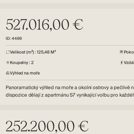
527.016,00 €
ID: 4489
Velikost (m²) : 125,48 M²
Pokoj
Koupelny : 2
Vzdá
Výhled na moře
Panoramatický výhled na moře a okolní ostrovy a pečlivě 
dispozice dělají z apartmánu S7 vynikající volbu pro každ
252.200,00 €