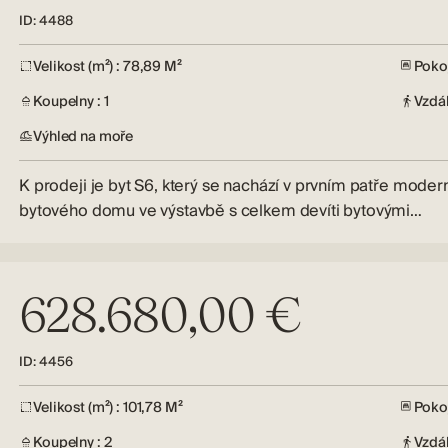
ID: 4488
Velikost (m²) : 78,89 M²
Pokoj
Koupelny : 1
Vzdá
Výhled na moře
K prodeji je byt S6, který se nachází v prvním patře moder
bytového domu ve výstavbě s celkem devíti bytovými…
628.680,00 €
ID: 4456
Velikost (m²) : 101,78 M²
Pokoj
Koupelny : 2
Vzdá