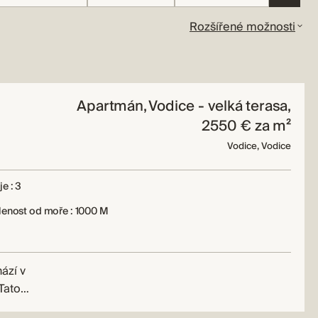
Rozšířené možnosti
Apartmán, Vodice - velká terasa,
2550 € za m²
Vodice, Vodice
e : 3
lenost od moře : 1000 M
ází v
 Tato…