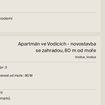
moderní
Apartmán ve Vodicích - novostavba
se zahradou, 80 m od moře
Vodice, Vodice
e : 3
lenost od moře : 80 M
ní
 metrů