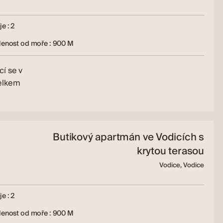
e : 2
lenost od moře : 900 M
í se v
celkem
Butikový apartmán ve Vodicích s
krytou terasou
Vodice, Vodice
e : 2
lenost od moře : 900 M