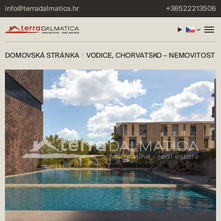
info@terradalmatica.hr
+38522213506
DOMOVSKÁ STRÁNKA
VODICE, CHORVATSKO – NEMOVITOST 