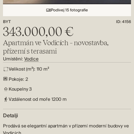
Podívej 15 fotografie
BYT
ID: 4156
343.000,00 €
Apartmán ve Vodicích – novostavba,
přízemí s terasami
Umístění:
Vodice
Velikost (m²):
110 m²
Pokoje:
2
Koupelny
3
Vzdálenost od moře
1200 m
Detalji
Prodává se elegantní apartmán v přízemí moderní budovy ve
Vodicích.