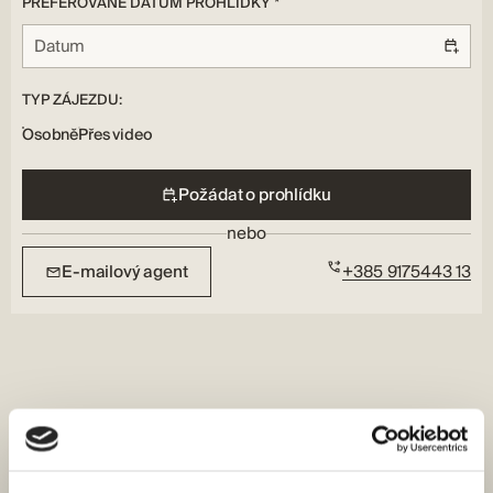
PREFEROVANÉ DATUM PROHLÍDKY *
TYP ZÁJEZDU:
Osobně
Přes video
Požádat o prohlídku
nebo
E-mailový agent
+385 9175443 13