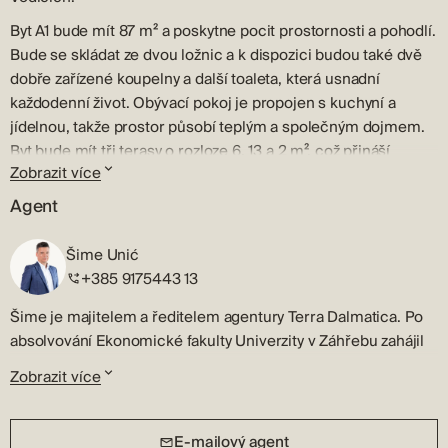
Byt A1 bude mít 87 m² a poskytne pocit prostornosti a pohodlí.
Bude se skládat ze dvou ložnic a k dispozici budou také dvě
dobře zařízené koupelny a další toaleta, která usnadní
každodenní život. Obývací pokoj je propojen s kuchyní a
jídelnou, takže prostor působí teplým a společným dojmem.
Byt bude mít tři terasy o rozloze 6, 13 a 2 m², což přináší
Zobrazit více
příjemnou kombinaci světla a soukromé relaxace. Parkovací
místo je zahrnuto v ceně, což vždy znamená větší pohodlí.
Agent
Byt je postaven z kvalitních materiálů a vybaven
Šime Unić
multisplitovým systémem a elektrickým podlahovým
+385 9175443 13
vytápěním, takže je zde zajištěno pohodlí v každém ročním
období. Kupující si volí osvětlení a je také možné upravit
Šime je majitelem a ředitelem agentury Terra Dalmatica. Po
interiér dle dohody s investorem. Jsou instalovány hliníkové
absolvování Ekonomické fakulty Univerzity v Záhřebu zahájil
dveře s elektrickými roletami a bezpečnost zaručují
svou profesionální kariéru v oblasti nemovitostí v rodném
bezpečnostní dveře.
Zobrazit více
Šibeniku.
Dokončení prací se očekává v prosinci 2026.
Šime je licencovaný realitní makléř a rychle identifikuje
E-mailový agent
Vodice jsou malebné přímořské město, které kombinuje
nejlepší tržní příležitost. Trpělivě si vyslechnou vaše