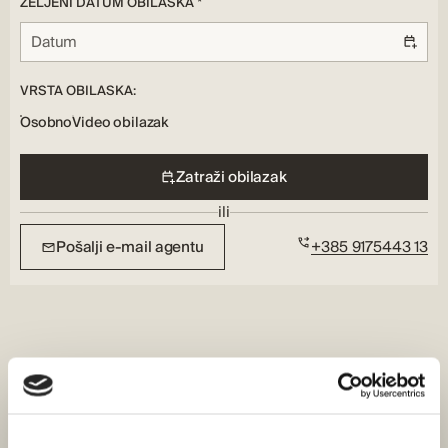
ŽELJENI DATUM OBILASKA *
VRSTA OBILASKA:
Osobno
Video obilazak
Zatraži obilazak
ili
Pošalji e-mail agentu
+385 9175443 13