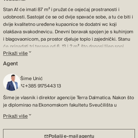
Stan A1 će imati 87 m² i pružat će osjećaj prostranosti i
udobnosti. Sastojat će se od dvije spavaće sobe, a tu će biti i
dvije kvalitetno uređene kupaonice te dodatni wc koji
olakšava svakodnevicu. Dnevni boravak spojen je s kuhinjom
i blagovaonicom, pa prostor djeluje toplo i zajednički. Stanu
će pripadati tri terase od 6, 13 i 2 m², što donosi lijep spoj
Prikaži više
svjetla i privatnog odmora. U cijenu je uključeno parkirno
mjesto, što uvijek znači dodatnu praktičnost.
Agent
Stan je građen od kvalitetnih materijala i opremljen multisplit
Šime Unić
sustavom te električnim podnim grijanjem, pa udobnost
+385 9175443 13
postoji u svako doba godine. Kupac sam odabire rasvjetu, a
moguće je i prilagoditi interijer prema dogovoru s
Šime je vlasnik i direktor agencije Terra Dalmatica. Nakon što
investitorom. Ugrađena je aluminijska stolarija s električnim
je diplomirao na Ekonomskom fakultetu Sveučilišta u
roletama, a sigurnost jamče protuprovalna vrata.
Zagrebu, profesionalnu karijeru u djelatnosti prometa
Prikaži više
Završetak radova očekuje se u prosincu 2026. godine.
nekretninama započeo je u svom rodnom Šibeniku.
Vodice su živopisno primorsko mjesto koje spaja energiju
Šime je licencirani trgovac nekretninama i brzo će prepoznati
Pošalji e-mail agentu
modernog turizma s toplinom tradicionalnog Mediterana.
najbolju tržišnu mogućnost. Sa strpljenjem će saslušati vaše