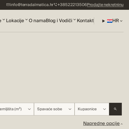
info@terradalmatica.hr
+38522213506
Prodajte nekretninu
e
Lokacije
O nama
Blog i Vodiči
Kontakt
HR
emljišta (m²)
Spavaće sobe
Kupaonice
Napredne opcije