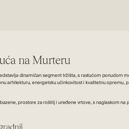
uća na Murteru
dstavlja dinamičan segment tržišta, s rastućom ponudom moder
nu arhitekturu, energetsku učinkovitost i kvalitetnu opremu, pr
bazene, prostore za roštilj i uređene vrtove, s naglaskom na p
gradnji