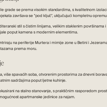
e grade se prema visokim standardima, s kvalitetnom izolac
jekata završava se "pod ključ", uključujući kompletnu opremu
ranski stil s čistim linijama, velikim staklenim površinama i
rijale poput kamena s modernim elementima.
iraju na periferije Murtera i mirnije zone u Betini i Jezerama
 stazama prema moru.
je
ža, više spavaćih soba, otvorenim prostorima za dnevni borava
tnim sadržajima poput ljetne kuhinje.
fokusirani na stalno stanovanje, s praktičnim rasporedom pros
u mogućnost apartmanske jedinice za najam.