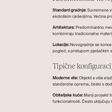
Standard gradnje:
Suvremene vil
ekološkim rješenjima. Većina pro
Arhitektura:
Predominantno medite
kombiniraju tradicionalne mate
Lokacije:
Novogradnje se koncentr
pogled, s pristupom pješačkim
Tipične konfiguraci
Moderne vile:
Objekti s više eta
standardna oprema, često s doda
Obiteljske kuće:
Manji projekti 
funkcionalnosti. Često uključuj