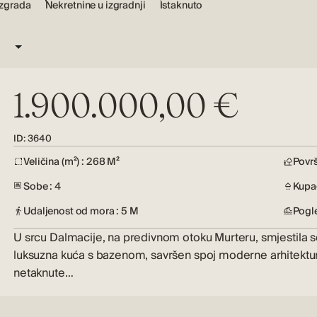
zgrada
Nekretnine u izgradnji
Istaknuto
1.900.000,00 €
ID: 3640
Veličina (m²) : 268 M²
Površ
Sobe : 4
Kupao
Udaljenost od mora : 5 M
Pogl
U srcu Dalmacije, na predivnom otoku Murteru, smjestila 
luksuzna kuća s bazenom, savršen spoj moderne arhitektur
netaknute…