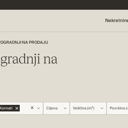
Nekretnin
VOGRADNJI NA PRODAJU
gradnji na
Kornati
Cijena
Veličina (m²)
Površina z