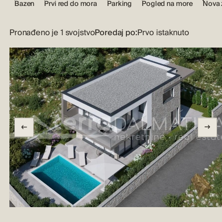
Bazen
Prvi red do mora
Parking
Pogled na more
Nova 
Pronađeno je 1 svojstvo
Poredaj po: