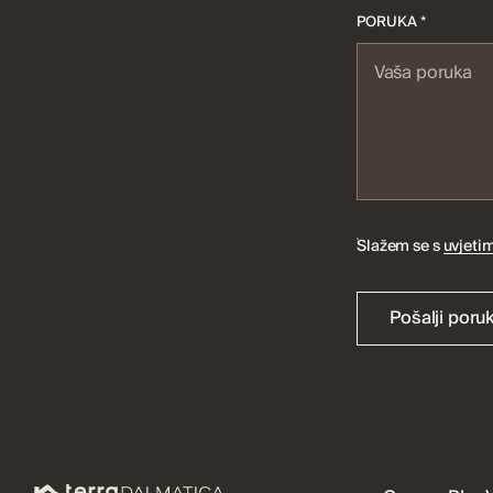
PORUKA *
Slažem se s
uvjetim
Pošalji poru