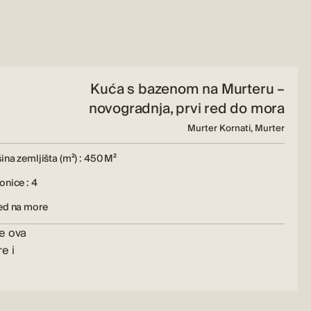
Kuća s bazenom na Murteru –
novogradnja, prvi red do mora
Murter Kornati, Murter
ina zemljišta (m²) : 450 M²
nice : 4
ed na more
se ova
e i