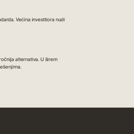
ndarda. Većina investitora nudi
ročnija alternativa. U širem
ješenjima.