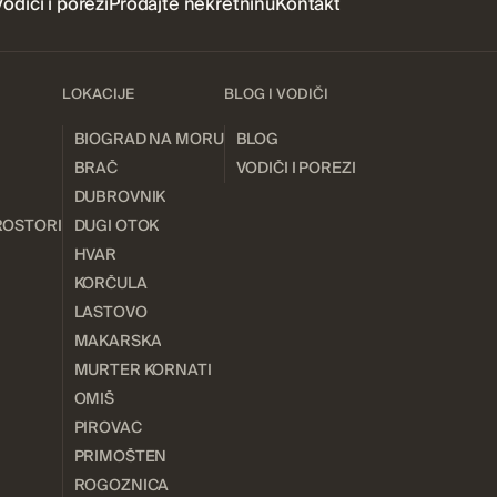
Vodiči i porezi
Prodajte nekretninu
Kontakt
LOKACIJE
BLOG I VODIČI
BIOGRAD NA MORU
BLOG
BRAČ
VODIČI I POREZI
DUBROVNIK
ROSTORI
DUGI OTOK
HVAR
KORČULA
LASTOVO
MAKARSKA
MURTER KORNATI
OMIŠ
PIROVAC
PRIMOŠTEN
ROGOZNICA