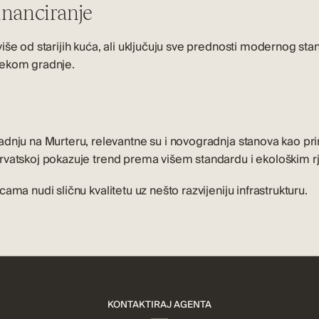
inanciranje
iše od starijih
kuća
, ali uključuju sve prednosti modernog sta
jekom gradnje.
adnju na Murteru, relevantne su i
novogradnja stanova
kao pri
rvatskoj
pokazuje trend prema višem standardu i ekološkim r
icama
nudi sličnu kvalitetu uz nešto razvijeniju infrastrukturu.
KONTAKTIRAJ AGENTA