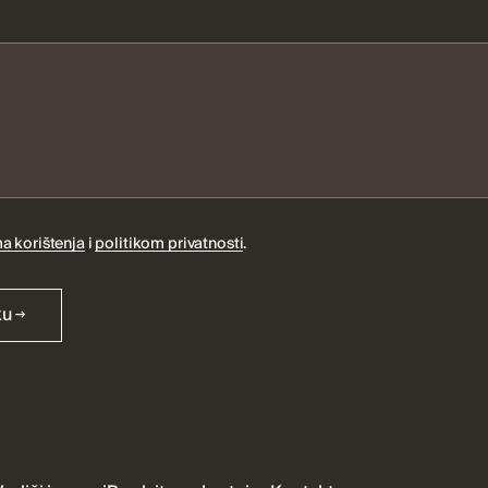
a korištenja
i
politikom privatnosti
.
ku