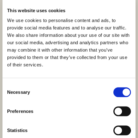
This website uses cookies
We use cookies to personalise content and ads, to
provide social media features and to analyse our traffic.
ID: 4312
We also share information about your use of our site with
295.000,00 €
our social media, advertising and analytics partners who
Trosoban stan Zaton novogradnja s krovnom
may combine it with other information that you’ve
terasom
provided to them or that they’ve collected from your use
of their services.
Nin, Zaton
Veličina (m²) : 98,01 M²
Sobe : 4
Kupaonice : 2
Consent
U Zatonu kod Nina gradi se moderna stambena zgrada s
Necessary
Selection
ukupno četiri stana, svaki projektiran s jedinstvenim
rasporedom koji osigurava…
Preferences
Statistics