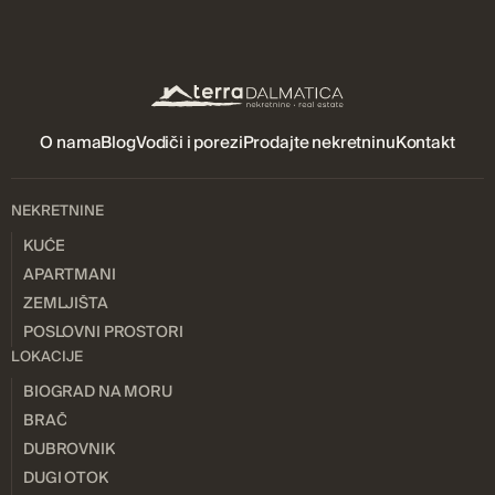
O nama
Blog
Vodiči i porezi
Prodajte nekretninu
Kontakt
NEKRETNINE
KUĆE
APARTMANI
ZEMLJIŠTA
POSLOVNI PROSTORI
LOKACIJE
BIOGRAD NA MORU
BRAČ
DUBROVNIK
DUGI OTOK