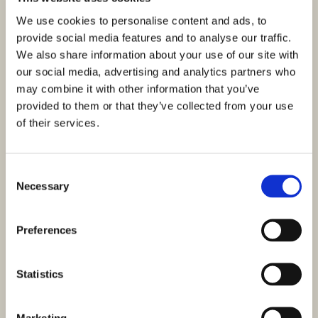
We use cookies to personalise content and ads, to
provide social media features and to analyse our traffic.
We also share information about your use of our site with
our social media, advertising and analytics partners who
may combine it with other information that you’ve
provided to them or that they’ve collected from your use
of their services.
ID: 3627
550.000,00 €
Consent
Četverosoban stan u Šibeniku prvi red do mora
Necessary
Selection
Šibenik, Šibenik
Veličina (m²) : 150 M²
Sobe : 4
Preferences
Kupaonice : 3
Udaljenost od mora : 20 M
Pogled na more
Statistics
U samom centru Šibenika, s očaravajućim pogledom na
šibensku rivu, more i kanal sv. Ante, prodaje se prostran i
Marketing