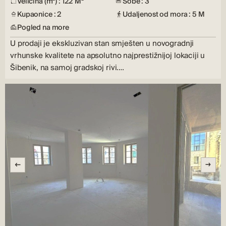
Veličina (m²) : 122 M²
Sobe : 3
Kupaonice : 2
Udaljenost od mora : 5 M
Pogled na more
U prodaji je ekskluzivan stan smješten u novogradnji
vrhunske kvalitete na apsolutno najprestižnijoj lokaciji u
Šibenik, na samoj gradskoj rivi.…