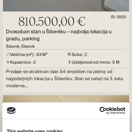
ID: 3832
810.500,00 €
Dvosoban stan u Šibeniku – najbolja lokacija u
gradu, parking
Šibenik, Šibenik
Veličina (m²) : 93 M²
Sobe : 2
Kupaonice : 2
Udaljenost od mora : 5 M
Prodaje se atraktivan stan S4 smješten na jednoj od
najpoželjnijih lokacija u Šibeniku. Stan se nalazi na 3. katu
moderne…
This website uses cookies