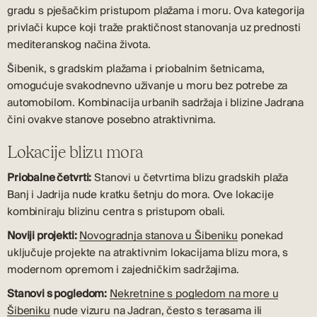
gradu s pješačkim pristupom plažama i moru. Ova kategorija
privlači kupce koji traže praktičnost stanovanja uz prednosti
mediteranskog načina života.
Šibenik, s gradskim plažama i priobalnim šetnicama,
omogućuje svakodnevno uživanje u moru bez potrebe za
automobilom. Kombinacija urbanih sadržaja i blizine Jadrana
čini ovakve stanove posebno atraktivnima.
Lokacije blizu mora
Priobalne četvrti:
Stanovi u četvrtima blizu gradskih plaža
Banj i Jadrija nude kratku šetnju do mora. Ove lokacije
kombiniraju blizinu centra s pristupom obali.
Noviji projekti:
Novogradnja stanova u Šibeniku
ponekad
uključuje projekte na atraktivnim lokacijama blizu mora, s
modernom opremom i zajedničkim sadržajima.
Stanovi s pogledom:
Nekretnine s pogledom na more u
Šibeniku
nude vizuru na Jadran, često s terasama ili