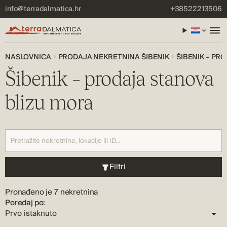
info@terradalmatica.hr
+38522213506
NASLOVNICA
PRODAJA NEKRETNINA ŠIBENIK
ŠIBENIK – PR
Šibenik – prodaja stanova
blizu mora
Filtri
Pronađeno je 7 nekretnina
Poredaj po: