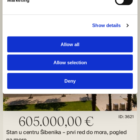
ekskluzivno…
SNIŽENO
Show details
Allow all
Allow selection
Deny
ID: 3621
605.000,00 €
Stan u centru Šibenika – prvi red do mora, pogled
na more