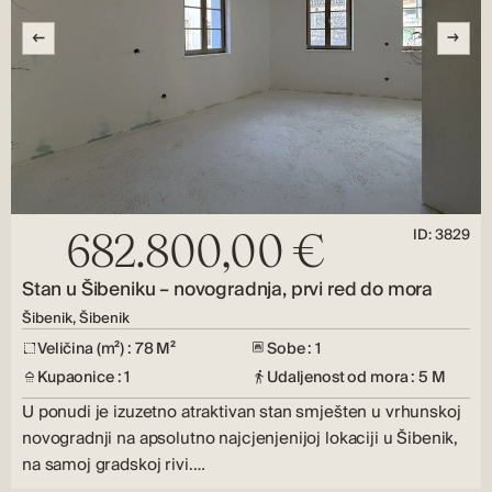
ID: 3829
682.800,00 €
Stan u Šibeniku – novogradnja, prvi red do mora
Šibenik, Šibenik
Veličina (m²) : 78 M²
Sobe : 1
Kupaonice : 1
Udaljenost od mora : 5 M
U ponudi je izuzetno atraktivan stan smješten u vrhunskoj
novogradnji na apsolutno najcjenjenijoj lokaciji u Šibenik,
na samoj gradskoj rivi.…