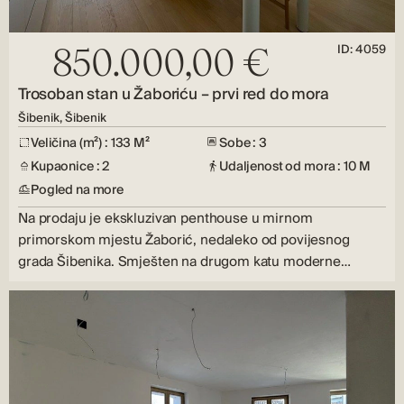
ID: 4059
850.000,00 €
Trosoban stan u Žaboriću – prvi red do mora
Šibenik, Šibenik
Veličina (m²) : 133 M²
Sobe : 3
Kupaonice : 2
Udaljenost od mora : 10 M
Pogled na more
Na prodaju je ekskluzivan penthouse u mirnom
primorskom mjestu Žaborić, nedaleko od povijesnog
grada Šibenika. Smješten na drugom katu moderne…