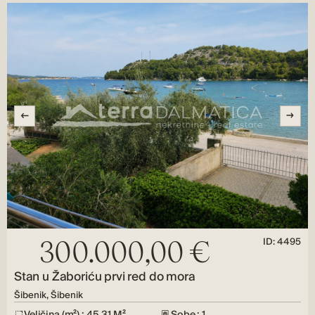
ID: 4495
300.000,00 €
Stan u Žaboriću prvi red do mora
Šibenik, Šibenik
Veličina (m²) : 45,31 M²
Sobe : 1