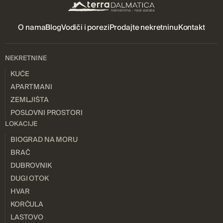
O nama
Blog
Vodiči i porezi
Prodajte nekretninu
Kontakt
NEKRETNINE
KUĆE
APARTMANI
ZEMLJIŠTA
POSLOVNI PROSTORI
LOKACIJE
BIOGRAD NA MORU
BRAČ
DUBROVNIK
DUGI OTOK
HVAR
KORČULA
LASTOVO