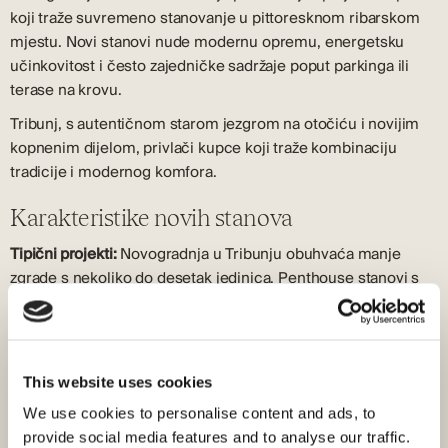
koji traže suvremeno stanovanje u pittoresknom ribarskom
mjestu. Novi stanovi nude modernu opremu, energetsku
učinkovitost i često zajedničke sadržaje poput parkinga ili
terase na krovu.
Tribunj, s autentičnom starom jezgrom na otočiću i novijim
kopnenim dijelom, privlači kupce koji traže kombinaciju
tradicije i modernog komfora.
Karakteristike novih stanova
Tipični projekti:
Novogradnja u Tribunju obuhvaća manje
zgrade s nekoliko do desetak jedinica. Penthouse stanovi s
terasama i pogledom na more posebno su traženi.
Oprema:
Standardna oprema uključuje klima uređaje, podna
grijanja, kvalitetnu stolariju i moderne sanitarije. Parkirna
mjesta obično su osigurana.
This website uses cookies
We use cookies to personalise content and ads, to
Lokacije:
Novi stambeni projekti nastaju na kopnenom dijelu
provide social media features and to analyse our traffic.
Tribunja, često s pogledom na more ili staru jezgru.