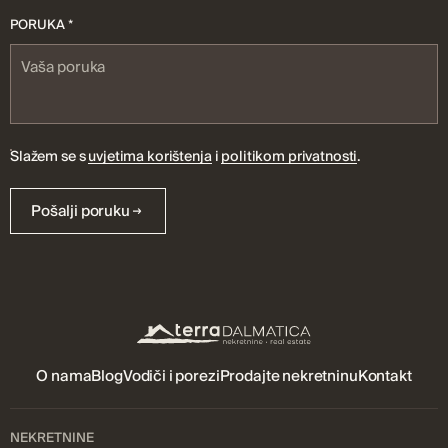
PORUKA *
Slažem se s
uvjetima korištenja
i
politikom privatnosti
.
Pošalji poruku
O nama
Blog
Vodiči i porezi
Prodajte nekretninu
Kontakt
NEKRETNINE