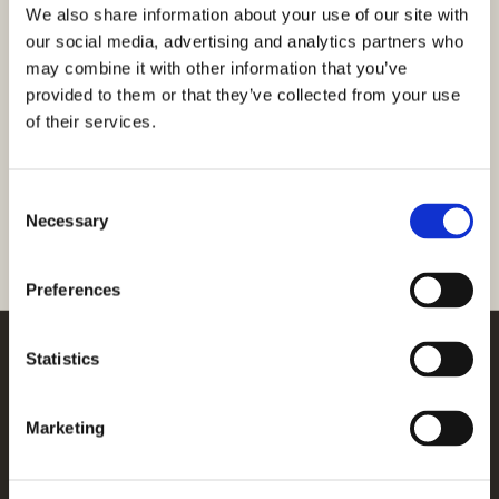
We also share information about your use of our site with
Povezane kategorije
our social media, advertising and analytics partners who
may combine it with other information that you’ve
Nekretnine u Tribunju
obuhvaćaju cjelokupnu ponudu.
provided to them or that they’ve collected from your use
Novogradnja u Tribunju
uključuje i kuće.
Novogradnja kuće u
of their services.
Tribunju
fokusira se na obiteljske objekte.
Stanovi u Tribunju
obuhvaćaju i stariju gradnju.
Consent
Širi pregled dostupan je putem stranica
novogradnja stanovi
Necessary
Selection
u Vodicama
i
novogradnja stanovi Hrvatska
.
Preferences
Statistics
KONTAKTIRAJ AGENTA
Marketing
Trebate stručni savjet?