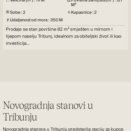
Veličina (m²) : 111 M²
Površina zemljišta (m²) : 121
M²
Sobe : 2
Kupaonice : 2
Udaljenost od mora : 350 M
Prodaje se stan površine 82 m² smješten u mirnom i
lijepom naselju Tribunj, idealnom za obiteljski život ili kao
investicija…
Novogradnja stanovi u
Tribunju
Novogradnja stanova u Tribunju predstavlja opciju za kupce