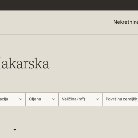
Nekretnin
Makarska
acija
Cijena
Veličina (m²)
Površina zemljišt