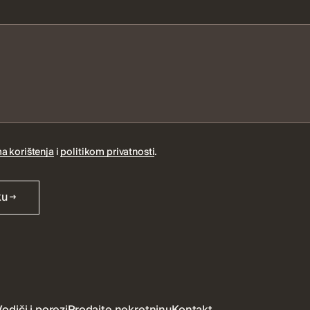
a korištenja
i
politikom privatnosti
.
ku
Vodiči i porezi
Prodajte nekretninu
Kontakt