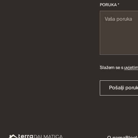
PORUKA *
Slažem se s
uvjetim
Pošalji poru
O nama
Blog