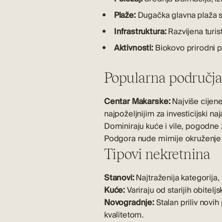
Plaže:
Dugačka glavna plaža s
Infrastruktura:
Razvijena turis
Aktivnosti:
Biokovo prirodni p
Popularna područj
Centar Makarske:
Najviše cijene
najpoželjnijim za investicijski na
Dominiraju kuće i vile, pogodne 
Podgora nude mirnije okruženje i 
Tipovi nekretnina
Stanovi:
Najtraženija kategorija, 
Kuće:
Variraju od starijih obite
Novogradnje:
Stalan priliv novih
kvalitetom.