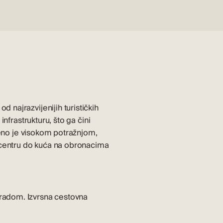
najrazvijenijih turističkih
nfrastrukturu, što ga čini
eženo je visokom potražnjom,
centru do
kuća na obronacima
radom. Izvrsna cestovna