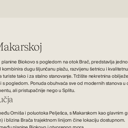
Makarskoj
lanine Biokovo s pogledom na otok Brač, predstavlja jedno od 
kombinira dugu šljunčanu plažu, razvijenu šetnicu i kvalitetnu i
 turiste tako i za stalno stanovanje. Tržište nekretnina obilj
ili s pogledom. Ponuda obuhvaća sve od modernih stanova u 
entu, ali pristupačnije nego u
Splitu
.
učja
zmeđu Omiša i poluotoka Pelješca, s Makarskom kao glavnim g
 i blizina
Brača
trajektnom linijom čine lokaciju dostupnom.
zmeđu planine Biokovo i otvorenog mora