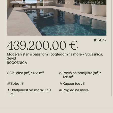
ID: 4517
439.200,00 €
Moderan stan s bazenom i pogledom na more – Stivašnica,
Sevid
ROGOZNICA
Veličina (m²) : 123 m²
Površina zemljišta (m²) :
125 m²
Sobe : 3
Kupaonice : 3
Udaljenost od mora : 170
Pogled na more
m