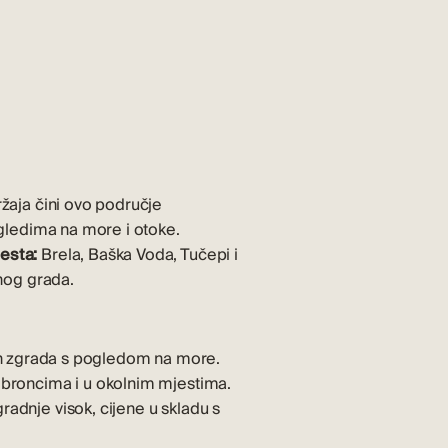
ržaja čini ovo područje
ledima na more i otoke.
esta:
Brela, Baška Voda, Tučepi i
vnog grada.
h zgrada s pogledom na more
.
 obroncima i u okolnim mjestima.
radnje visok, cijene u skladu s