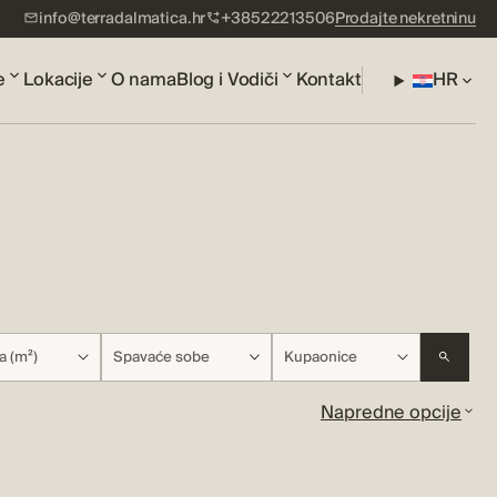
info@terradalmatica.hr
+38522213506
Prodajte nekretninu
e
Lokacije
O nama
Blog i Vodiči
Kontakt
HR
a (m²)
Spavaće sobe
Kupaonice
Napredne opcije