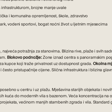
 infrastrukturom, brojne manje uvale
tička i komunalna opremljenost, škole, zdravstvo
ark, vodeni sportovi, bogat noćni život u ljetnim mjesecima
a
, najveća potražnja za stanovima. Blizina rive, plaže i svih sad
jam.
Biokovo podnožje:
Zone iznad centra s panoramskim pog
za kupce koji traže privatnost uz dostupnost grada.
Okolna mj
često pristupačnije cijene. Slična infrastruktura i blizina gla
posebno u centru i uz plažu. Mješavina starijih objekata i
novi
ljskih kuća do modernih vila s bazenom. Veća koncentracija na
 projekata, većinom manjih stambenih zgrada i vila. Standard g