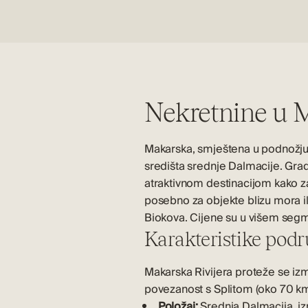
Nekretnine u 
Makarska, smještena u podnožju p
središta srednje Dalmacije. Grad 
atraktivnom destinacijom kako za
posebno za objekte blizu mora 
Biokova
. Cijene su u višem segm
Karakteristike podr
Makarska Rivijera proteže se i
povezanost s
Splitom
(oko 70 km)
Položaj:
Srednja Dalmacija, i