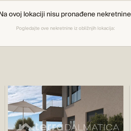
Na ovoj lokaciji nisu pronađene nekretnine
Pogledajte ove nekretnine iz obližnjih lokacija: