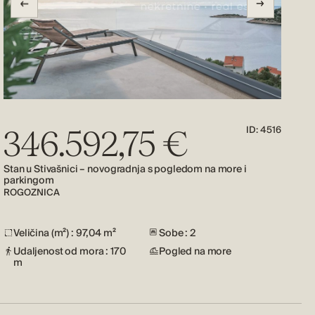
ID: 4516
346.592,75 €
Stan u Stivašnici – novogradnja s pogledom na more i
St
parkingom
R
ROGOZNICA
Veličina (m²) : 97,04 m²
Sobe : 2
Udaljenost od mora : 170
Pogled na more
m