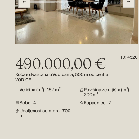
ID: 4520
490.000,00 €
Kuća s dva stana u Vodicama, 500 m od centra
VODICE
Veličina (m²) : 152 m²
Površina zemljišta (m²) :
200 m²
Sobe : 4
Kupaonice : 2
Udaljenost od mora : 700
m