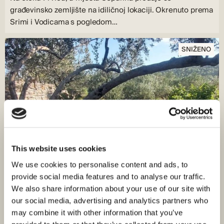
građevinsko zemljište na idiličnoj lokaciji. Okrenuto prema
Srimi i Vodicama s pogledom…
SNIŽENO
This website uses cookies
We use cookies to personalise content and ads, to
provide social media features and to analyse our traffic.
We also share information about your use of our site with
our social media, advertising and analytics partners who
ID: 3164
97.600,00 €
may combine it with other information that you’ve
90.400,00 €