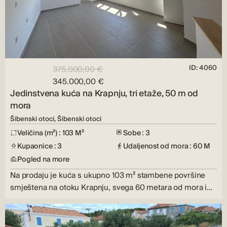
ID: 4060
375.000,00 €
345.000,00 €
Jedinstvena kuća na Krapnju, tri etaže, 50 m od
mora
Šibenski otoci, Šibenski otoci
Veličina (m²) : 103 M²
Sobe : 3
Kupaonice : 3
Udaljenost od mora : 60 M
Pogled na more
Na prodaju je kuća s ukupno 103 m² stambene površine
smještena na otoku Krapnju, svega 60 metara od mora i…