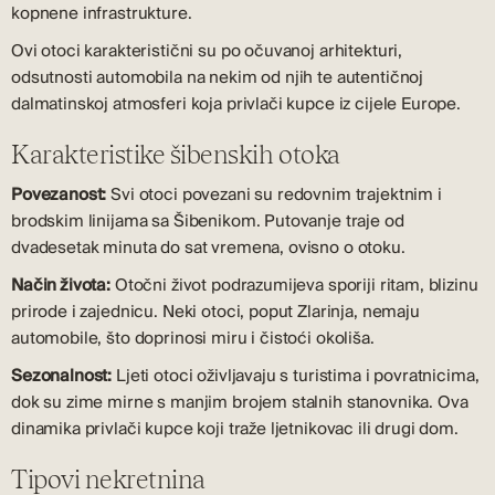
kopnene infrastrukture.
Ovi otoci karakteristični su po očuvanoj arhitekturi,
odsutnosti automobila na nekim od njih te autentičnoj
dalmatinskoj atmosferi koja privlači kupce iz cijele Europe.
Karakteristike šibenskih otoka
Povezanost:
Svi otoci povezani su redovnim trajektnim i
brodskim linijama sa Šibenikom. Putovanje traje od
dvadesetak minuta do sat vremena, ovisno o otoku.
Način života:
Otočni život podrazumijeva sporiji ritam, blizinu
prirode i zajednicu. Neki otoci, poput Zlarinja, nemaju
automobile, što doprinosi miru i čistoći okoliša.
Sezonalnost:
Ljeti otoci oživljavaju s turistima i povratnicima,
dok su zime mirne s manjim brojem stalnih stanovnika. Ova
dinamika privlači kupce koji traže ljetnikovac ili drugi dom.
Tipovi nekretnina