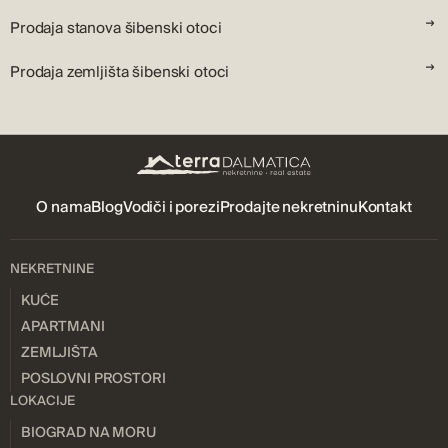
Prodaja stanova šibenski otoci
Prodaja zemljišta šibenski otoci
O nama
Blog
Vodiči i porezi
Prodajte nekretninu
Kontakt
NEKRETNINE
KUĆE
APARTMANI
ZEMLJIŠTA
POSLOVNI PROSTORI
LOKACIJE
BIOGRAD NA MORU