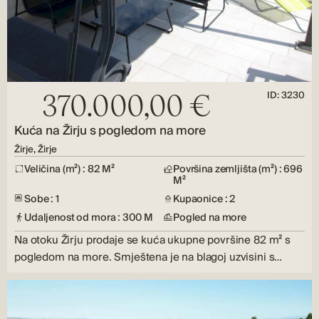
ID: 3230
370.000,00 €
Kuća na Žirju s pogledom na more
Žirje, Žirje
Veličina (m²) : 82 M²
Površina zemljišta (m²) : 696
M²
Sobe : 1
Kupaonice : 2
Udaljenost od mora : 300 M
Pogled na more
Na otoku Žirju prodaje se kuća ukupne površine 82 m² s
pogledom na more. Smještena je na blagoj uzvisini s…