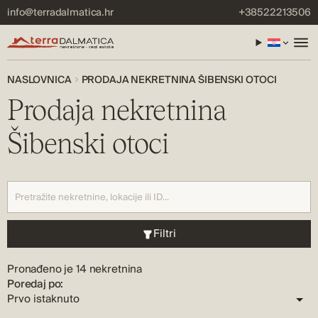
info@terradalmatica.hr
+38522213506
NASLOVNICA
PRODAJA NEKRETNINA ŠIBENSKI OTOCI
Prodaja nekretnina
Šibenski otoci
Filtri
Pronađeno je 14 nekretnina
Poredaj po: