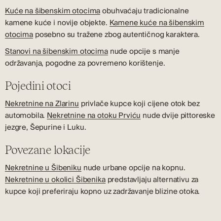
Kuće na šibenskim otocima
obuhvaćaju tradicionalne
kamene kuće i novije objekte.
Kamene kuće na šibenskim
otocima
posebno su tražene zbog autentičnog karaktera.
Stanovi na šibenskim otocima
nude opcije s manje
održavanja, pogodne za povremeno korištenje.
Pojedini otoci
Nekretnine na Zlarinu
privlače kupce koji cijene otok bez
automobila.
Nekretnine na otoku Prviću
nude dvije pittoreske
jezgre, Šepurine i Luku.
Povezane lokacije
Nekretnine u Šibeniku
nude urbane opcije na kopnu.
Nekretnine u okolici Šibenika
predstavljaju alternativu za
kupce koji preferiraju kopno uz zadržavanje blizine otoka.