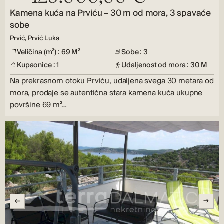
Kamena kuća na Prviću – 30 m od mora, 3 spavaće
sobe
Prvić, Prvić Luka
Veličina (m²) : 69 M²
Sobe : 3
Kupaonice : 1
Udaljenost od mora : 30 M
Na prekrasnom otoku Prviću, udaljena svega 30 metara od
mora, prodaje se autentična stara kamena kuća ukupne
površine 69 m²…