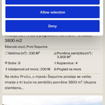
Allow selection
ID: 3122
1.600.000,00 €
Deny
Imanje na Prviću s pogledom na more – 3 kuće,
3800 m2
Šibenski otoci, Prvić Šepurine
Veličina (m²) : 330 M²
Površina zemljišta (m²) :
3.800 M²
Sobe : 8
Kupaonice : 4
Udaljenost od mora : 200 M
Pogled na more
Na otoku Prviću, u mjestu Šepurine prodaje se veliko
imanje s tri kuće na zemljištu površine 3800 m². Ukupna
stambena…