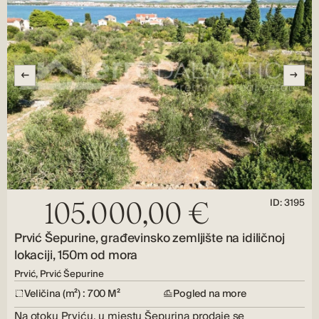
ID: 3195
105.000,00 €
Prvić Šepurine, građevinsko zemljište na idiličnoj
lokaciji, 150m od mora
Prvić, Prvić Šepurine
Veličina (m²) : 700 M²
Pogled na more
Na otoku Prviću, u mjestu Šepurina prodaje se