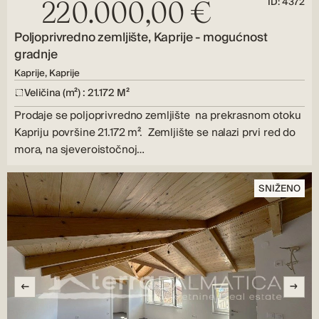
ID: 4372
220.000,00 €
Poljoprivredno zemljište, Kaprije - mogućnost
gradnje
Kaprije, Kaprije
Veličina (m²) : 21.172 M²
Prodaje se poljoprivredno zemljište na prekrasnom otoku
Kapriju površine 21.172 m². Zemljište se nalazi prvi red do
mora, na sjeveroistočnoj…
SNIŽENO