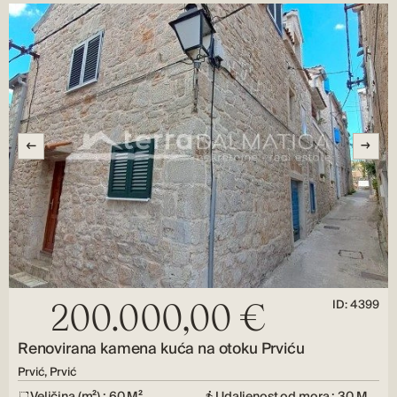
ID: 4399
200.000,00 €
Renovirana kamena kuća na otoku Prviću
Prvić, Prvić
Veličina (m²) : 60 M²
Udaljenost od mora : 30 M