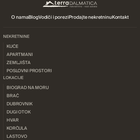
O nama
Blog
Vodiči i porezi
Prodajte nekretninu
Kontakt
NEKRETNINE
KUĆE
APARTMANI
ZEMLJIŠTA
POSLOVNI PROSTORI
LOKACIJE
BIOGRAD NA MORU
BRAČ
DUBROVNIK
DUGI OTOK
HVAR
KORČULA
LASTOVO