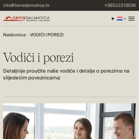
info@terradalmatica.hr
+38522213506
Naslovnica
VODIČI I POREZI
Vodiči i porezi
Detaljnije proučite naše vodiče i detalje o porezima na
slijedećim poveznicama: