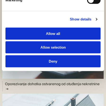
Show details
Allow all
Allow selection
Deny
Oporezivanje dohotka ostvarenog od otuđenja nekretnine