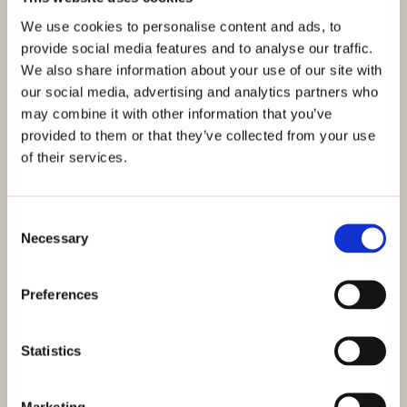
We use cookies to personalise content and ads, to
Oporezivanje u vezi s prometom nekretnina u RH
provide social media features and to analyse our traffic.
We also share information about your use of our site with
our social media, advertising and analytics partners who
may combine it with other information that you’ve
provided to them or that they’ve collected from your use
of their services.
Consent
Necessary
Selection
Preferences
Statistics
Kupnja nekretnine u Hrvatskoj za strance
Marketing